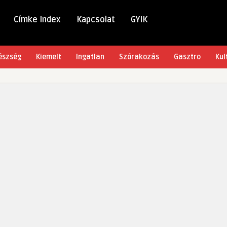
Címke Index
Kapcsolat
GYIK
észség
Kiemelt
Ingatlan
Szórakozás
Gasztro
Kul