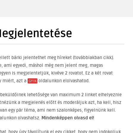
Megjelentetése
llett bárki jelentethet meg híreket (továbbiakban cikk).
be, ami egyedi, máshol még nem jelent meg, magas
gyen is megjelentetjük, kivéve 2 rovatot. Ez a két rovat
y miért, azt a
oldalunkon elolvashatod.
GYIK
 beküldőinek lehetősége van maximum 2 linket elhelyeznie
nézünk a megjelenés előtt és moderáljuk azt, ha kell, hisz
 van egy pár téma, ami nem szalonképes, figyelnünk kell.
alunkon olvashatsz.
Mindenképpen olvasd el!
hat, hogy úgy távolítunk el egy cikket, hogy nem indokoljuk