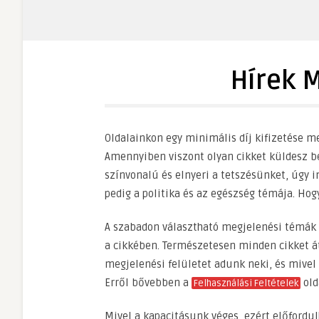
Hírek 
Oldalainkon egy minimális díj kifizetése me
Amennyiben viszont olyan cikket küldesz 
színvonalú és elnyeri a tetszésünket, úgy in
pedig a politika és az egészség témája. Hog
A szabadon választható megjelenési témák
a cikkében. Természetesen minden cikket át
megjelenési felületet adunk neki, és mivel
Erről bővebben a
old
Felhasználási Feltételek
Mivel a kapacitásunk véges, ezért előfordul