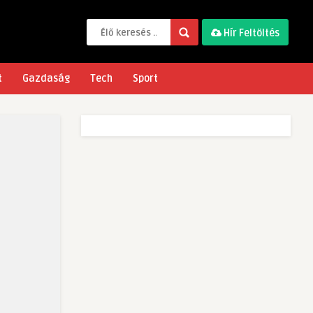
Hír Feltöltés
t
Gazdaság
Tech
Sport