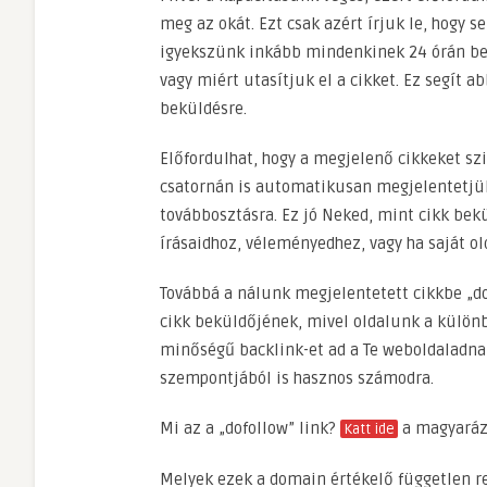
meg az okát. Ezt csak azért írjuk le, hogy 
igyekszünk inkább mindenkinek 24 órán bel
vagy miért utasítjuk el a cikket. Ez segít 
beküldésre.
Előfordulhat, hogy a megjelenő cikkeket s
csatornán is automatikusan megjelentetjük,
továbbosztásra. Ez jó Neked, mint cikk bek
írásaidhoz, véleményedhez, vagy ha saját ol
Továbbá a nálunk megjelentetett cikkbe „dof
cikk beküldőjének, mivel oldalunk a különb
minőségű backlink-et ad a Te weboldaladna
szempontjából is hasznos számodra.
Mi az a „dofollow” link?
a magyaráz
Katt ide
Melyek ezek a domain értékelő független 