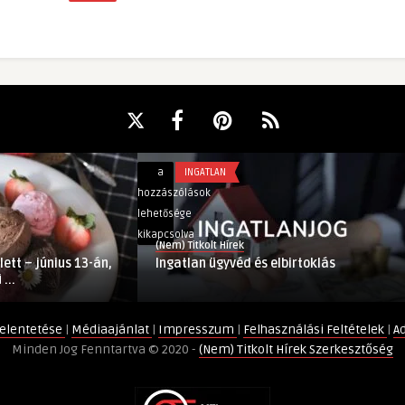
Ingatlan
a
INGATLAN
ügyvéd
hozzászólások
és
lehetősége
elbirtoklás
kikapcsolva
(Nem) Titkolt Hírek
bejegyzéshez
lett – június 13-án,
Ingatlan ügyvéd és elbirtoklás
...
elentetése
|
Médiaajánlat
|
Impresszum
|
Felhasználási Feltételek
|
A
Minden Jog Fenntartva © 2020 -
(Nem) Titkolt Hírek Szerkesztőség