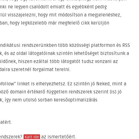
senki ne legyen csalódott emiatt és egyébként pedig
ül visszajelezni, hogy mit módosítson a megjelenéshez,
abban, hogy legközelebb már megfelelő cikk kerüljön
zindikátusi rendszerünkben több közösségi platformon és RSS
 és az oldal látogatóinak szintén lehetőséget biztosítunk a
üldőnek, hiszen ezáltal több látogatót tudsz vonzani az
dalra szeretnél forgalmat terelni.
ollow” linket is elhelyezhetsz. Ez szintén jó Neked, mint a
öző domain értékelő független rendszerek szerint (is) jó
k, így nem utolsó sorban keresőoptimalizálás
atért.
rendszerek?
az ismertetőért.
Katt ide