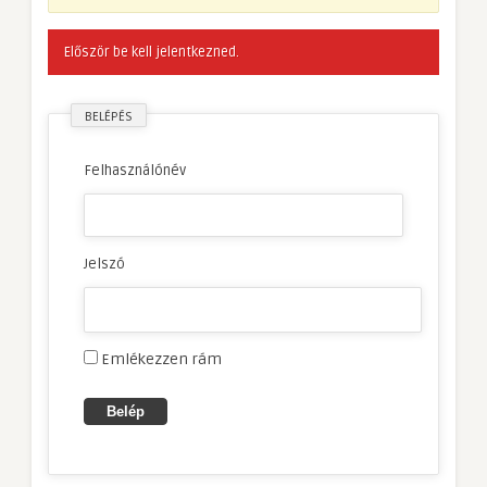
Először be kell jelentkezned.
BELÉPÉS
Felhasználónév
Jelszó
Emlékezzen rám
Belép