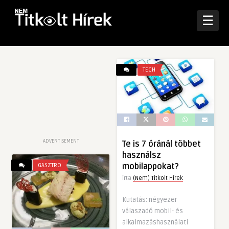
☰
TECH
ADVERTISEMENT
Te is 7 óránál többet
használsz
mobilappokat?
GASZTRO
Írta
(Nem) Titkolt Hírek
Kutatás: négyezer
válaszadó mobil- és
alkalmazáshasználati