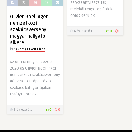
szokásait vizsgálták,
melyből rengeteg érdekes
dolog derült ki.
Olivier Roellinger
nemzetközi
szakácsverseny
6 év ezelőtt
0
0
magyar hallgatói
sikere
Írta
(Nem) Titkolt Hírek
Az online megrendezett
2020-as Olivier Roellinger
nemzetközi szakácsverseny
dél-kelet-európai régió
szakács kategóriájában
Erdélyi Flóra az […]
6 év ezelőtt
0
0