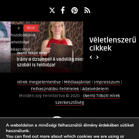
Irány
Kit
a
TECH
a
POLITIKA
a
választhat
hozzászólások
hozzászólások
Véletlenszerű
dzsungel!
meg
lehetősége
lehetősége
cikkek
A
a
kikapcsolva
kikapcsolva
(Nem) Titkolt Hírek
(Nem) Titkolt Hírek
vadvilág
kormány
Irány a dzsungel! A vadvilág mintája a
Kit választhat me
mintája
köztársasági
szobát is feldobja!
köztársasági elnö
a
elnöknek?
szobát
bejegyzéshez
Hírek megjelentetése
|
Médiaajánlat
|
Impresszum
|
is
Felhasználási Feltételek
|
Adatvédelem
feldobja!
Minden Jog Fenntartva © 2020 -
(Nem) Titkolt Hírek
bejegyzéshez
Szerkesztőség
A weboldalon a minőségi felhasználói élmény érdekében sütiket
használunk.
You can find out more about which cookies we are using or