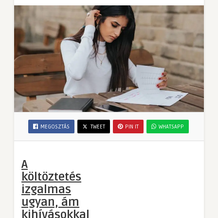
MEGOSZTÁS
TWEET
PIN IT
WHATSAPP
A
költöztetés
izgalmas
ugyan, ám
kihívásokkal