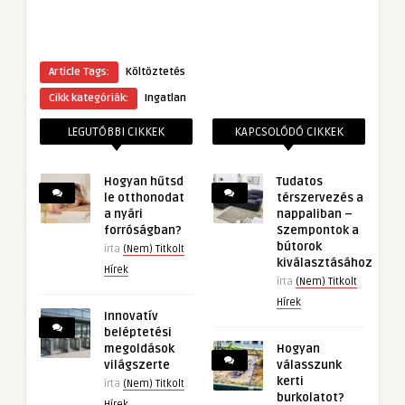
Article Tags:
Költöztetés
Cikk kategóriák:
Ingatlan
LEGUTÓBBI CIKKEK
KAPCSOLÓDÓ CIKKEK
Hogyan hűtsd
Tudatos
le otthonodat
térszervezés a
a nyári
nappaliban –
forróságban?
Szempontok a
bútorok
írta
(Nem) Titkolt
kiválasztásához
Hírek
írta
(Nem) Titkolt
Hírek
Innovatív
beléptetési
megoldások
Hogyan
világszerte
válasszunk
kerti
írta
(Nem) Titkolt
burkolatot?
Hírek