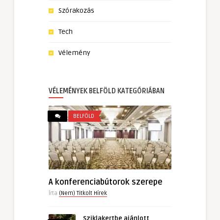
Szórakozás
Tech
Vélemény
VÉLEMÉNYEK BELFÖLD KATEGÓRIÁBAN
BELFÖLD
A konferenciabútorok szerepe
Írta
(Nem) Titkolt Hírek
Sziklakertbe ajánlott