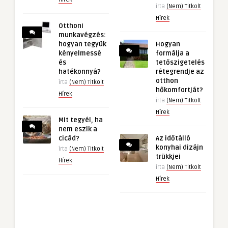
írta
(Nem) Titkolt
Hírek
Otthoni
munkavégzés:
hogyan tegyük
Hogyan
kényelmessé
formálja a
és
tetőszigetelés
hatékonnyá?
rétegrendje az
otthon
írta
(Nem) Titkolt
hőkomfortját?
Hírek
írta
(Nem) Titkolt
Hírek
Mit tegyél, ha
nem eszik a
cicád?
Az időtálló
konyhai dizájn
írta
(Nem) Titkolt
trükkjei
Hírek
írta
(Nem) Titkolt
Hírek