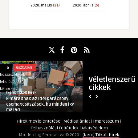
2020. május
(21)
2020. április
(5)
Elmaradnak
Milyen
a
GAZDASÁG
a
GAZDASÁG
az
szakmát
hozzászólások
hozzászólások
Véletlenszerű
idei
válasszak?
lehetősége
lehetősége
cikkek
karácsonyi
Még
kikapcsolva
kikapcsolva
(Nem) Titkolt Hírek
(Nem) Titkolt Hírek
csomagcsúszások,
a
Elmaradnak az idei karácsonyi
Milyen szakmát vá
ha
horoszkóp
csomagcsúszások, ha minden így
horoszkóp is segíth
minden
is
marad
így
segíthet!
Hírek megjelentetése
|
Médiaajánlat
|
Impresszum
|
marad
bejegyzéshez
Felhasználási Feltételek
|
Adatvédelem
bejegyzéshez
Minden Jog Fenntartva © 2020 -
(Nem) Titkolt Hírek