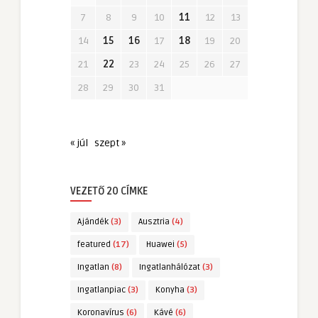
7
8
9
10
11
12
13
14
15
16
17
18
19
20
21
22
23
24
25
26
27
28
29
30
31
« júl
szept »
VEZETŐ 20 CÍMKE
Ajándék
(3)
Ausztria
(4)
featured
(17)
Huawei
(5)
Ingatlan
(8)
Ingatlanhálózat
(3)
Ingatlanpiac
(3)
Konyha
(3)
Koronavírus
(6)
Kávé
(6)