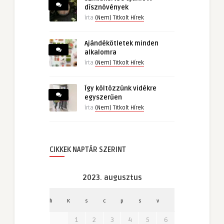
dísznövények
írta
(Nem) Titkolt Hírek
Ajándékötletek minden
alkalomra
írta
(Nem) Titkolt Hírek
Így költözzünk vidékre
egyszerűen
írta
(Nem) Titkolt Hírek
CIKKEK NAPTÁR SZERINT
2023. augusztus
h
K
s
c
p
s
v
1
2
3
4
5
6