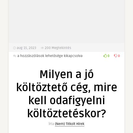
aug 15, 2023
200
Megtekintés
Milyen
0
0
a hozzászólások lehetősége kikapcsolva
a
jó
Milyen a jó
költöztető
cég,
költöztető cég, mire
mire
kell
kell odafigyelni
odafigyelni
költöztetéskor?
költöztetéskor?
bejegyzéshez
Írta
(Nem) Titkolt Hírek