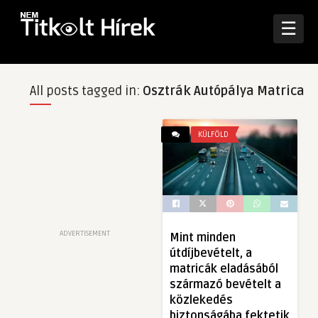
☰
All posts tagged in:
Osztrák Autópálya Matrica
KÜLFÖLD
ADVERTISEMENT
Mint minden
útdíjbevételt, a
matricák eladásából
származó bevételt a
közlekedés
biztonságába fektetik