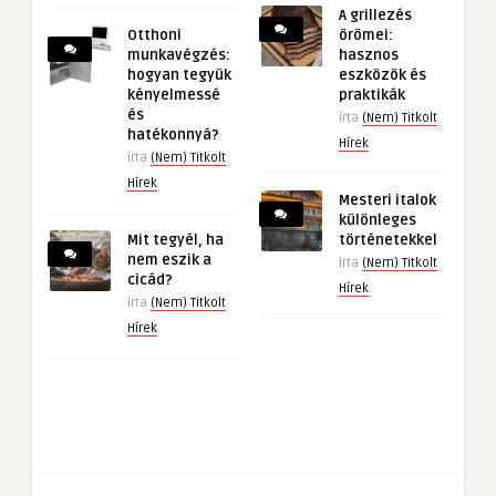
A grillezés
Otthoni
örömei:
munkavégzés:
hasznos
hogyan tegyük
eszközök és
kényelmessé
praktikák
és
írta
(Nem) Titkolt
hatékonnyá?
Hírek
írta
(Nem) Titkolt
Hírek
Mesteri italok
különleges
Mit tegyél, ha
történetekkel
nem eszik a
írta
(Nem) Titkolt
cicád?
Hírek
írta
(Nem) Titkolt
Hírek