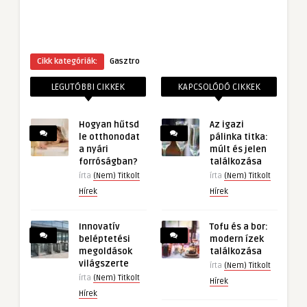
Cikk kategóriák:
Gasztro
LEGUTÓBBI CIKKEK
KAPCSOLÓDÓ CIKKEK
Hogyan hűtsd
Az igazi
le otthonodat
pálinka titka:
a nyári
múlt és jelen
forróságban?
találkozása
írta
(Nem) Titkolt
írta
(Nem) Titkolt
Hírek
Hírek
Innovatív
Tofu és a bor:
beléptetési
modern ízek
megoldások
találkozása
világszerte
írta
(Nem) Titkolt
írta
(Nem) Titkolt
Hírek
Hírek