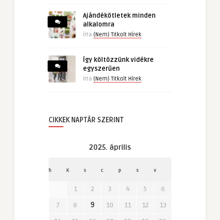
Ajándékötletek minden
alkalomra
írta
(Nem) Titkolt Hírek
Így költözzünk vidékre
egyszerűen
írta
(Nem) Titkolt Hírek
CIKKEK NAPTÁR SZERINT
2025. április
h
K
s
c
p
s
v
1
2
3
4
5
6
7
8
9
10
11
12
13