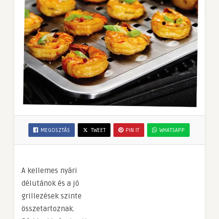
MEGOSZTÁS
TWEET
PIN IT
WHATSAPP
A kellemes nyári
délutánok és a jó
grillezések szinte
összetartoznak.