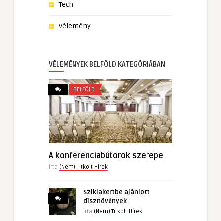
Tech
Vélemény
VÉLEMÉNYEK BELFÖLD KATEGÓRIÁBAN
BELFÖLD
A konferenciabútorok szerepe
Írta
(Nem) Titkolt Hírek
Sziklakertbe ajánlott
dísznövények
írta
(Nem) Titkolt Hírek