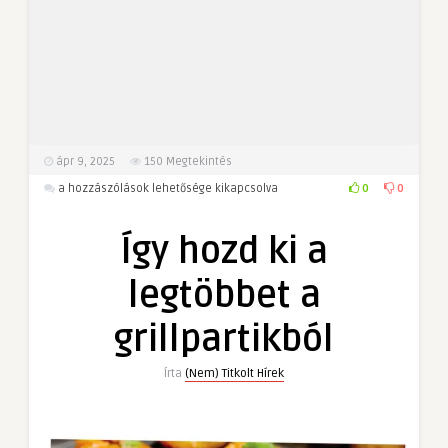
ápr 9, 2025
150
Megtekintés
Így
0
0
a hozzászólások lehetősége kikapcsolva
hozd
ki
Így hozd ki a
a
legtöbbet
legtöbbet a
a
grillpartikból
grillpartikból
bejegyzéshez
Írta
(Nem) Titkolt Hírek