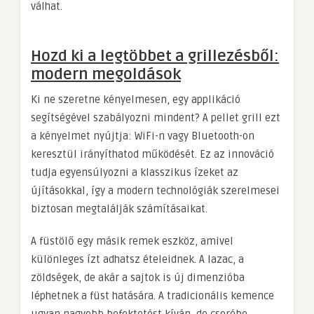
válhat.
Hozd ki a legtöbbet a grillezésből:
modern megoldások
Ki ne szeretne kényelmesen, egy applikáció
segítségével szabályozni mindent? A pellet grill ezt
a kényelmet nyújtja: WiFi-n vagy Bluetooth-on
keresztül irányíthatod működését. Ez az innováció
tudja egyensúlyozni a klasszikus ízeket az
újításokkal, így a modern technológiák szerelmesei
biztosan megtalálják számításaikat.
A füstölő egy másik remek eszköz, amivel
különleges ízt adhatsz ételeidnek. A lazac, a
zöldségek, de akár a sajtok is új dimenzióba
léphetnek a füst hatására. A tradicionális kemence
ugyan nagyobb befektetést kíván, de cserébe