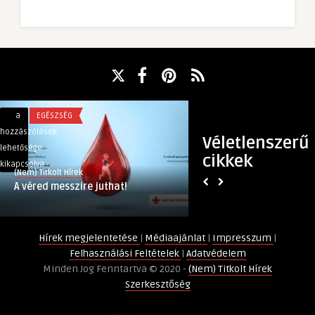
A
A
a
EGÉSZSÉG
a
TECH
véred
kézi
hozzászólások
hozzászólások
Véletlenszerű
messzire
csiszológépek
lehetősége
lehetősége
cikkek
juthat!
sokszínűsége
kikapcsolva
kikapcsolva
(Nem) Titkolt Hírek
(Nem) Titkolt Hírek
bejegyzéshez
bejegyzéshez
A véred messzire juthat!
A kézi csiszológép
Hírek megjelentetése
|
Médiaajánlat
|
Impresszum
|
Felhasználási Feltételek
|
Adatvédelem
Minden Jog Fenntartva © 2020 -
(Nem) Titkolt Hírek
Szerkesztőség