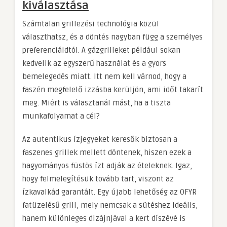
kiválasztása
Számtalan grillezési technológia közül
választhatsz, és a döntés nagyban függ a személyes
preferenciáidtól. A gázgrilleket például sokan
kedvelik az egyszerű használat és a gyors
bemelegedés miatt. Itt nem kell várnod, hogy a
faszén megfelelő izzásba kerüljön, ami időt takarít
meg. Miért is választanál mást, ha a tiszta
munkafolyamat a cél?
Az autentikus ízjegyeket keresők biztosan a
faszenes grillek mellett döntenek, hiszen ezek a
hagyományos füstös ízt adják az ételeknek. Igaz,
hogy felmelegítésük tovább tart, viszont az
ízkavalkád garantált. Egy újabb lehetőség az OFYR
fatüzelésű grill, mely nemcsak a sütéshez ideális,
hanem különleges dizájnjával a kert díszévé is