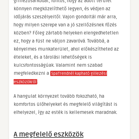
grillezősarkodat, fontos, hogy az adott terület
könnyen megközelíthető legyen, és védjen az
időjárás szeszélyeitől. Vajon gondoltál már arra,
hogy milyen szerepe van a jó szellőzésnek főzés
közben? Főleg zártabb helyeken elengedhetetlen
ez, hogy a füst ne váljon zavaróvá. Továbbá, a
kényelmes munkaterület, ahol előkészítheted az
ételeket, és a tárolási lehetőségek is
kulcsfontosságúak. Valamint nem szabad
megfeledkezni a
SpaTrendnél kapható gillezési
.
eszközökről
A hangulat környezet tovább fokozható, ha
komfortos ülőhelyeket és megfelelő világítást is
elhelyezel, így az esték is kellemesek maradnak.
A megfelelő eszközök