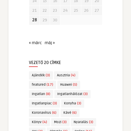
14
15
16
17
18
19
20
21
22
23
24
25
26
27
28
29
30
« márc
máj »
VEZETŐ 20 CÍMKE
Ajándék
(3)
Ausztria
(4)
featured
(17)
Huawei
(5)
Ingatlan
(8)
Ingatlanhálózat
(3)
Ingatlanpiac
(3)
Konyha
(3)
Koronavírus
(6)
Kávé
(6)
Könyv
(4)
Mozi
(3)
Nyaralás
(3)