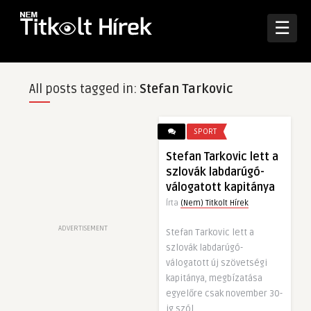
☰
All posts tagged in:
Stefan Tarkovic
SPORT
Stefan Tarkovic lett a
szlovák labdarúgó-
válogatott kapitánya
Írta
(Nem) Titkolt Hírek
ADVERTISEMENT
Stefan Tarkovic lett a
szlovák labdarúgó-
válogatott új szövetségi
kapitánya, megbízatása
egyelőre csak november 30-
ig szól.