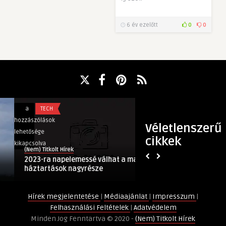
6 év ezelőtt
0
0
2023-
Az
a
TECH
a
TECH
ra
elektromos
hozzászólások
hozzászólások
Véletlenszerű
napelemessé
fűtés
lehetősége
lehetősége
cikkek
válhat
a
kikapcsolva
kikapcsolva
(Nem) Titkolt Hírek
(Nem) Titkolt Hírek
a
legjobb
2023-ra napelemessé válhat a magyar
Az elektromos fűt
magyar
választás
háztartások nagyrésze
választás – Elárulj
háztartások
–
nagyrésze
Eláruljuk,
Hírek megjelentetése
|
Médiaajánlat
|
Impresszum
|
bejegyzéshez
milyen
Felhasználási Feltételek
|
Adatvédelem
előnyökkel
Minden Jog Fenntartva © 2020 -
(Nem) Titkolt Hírek
bír