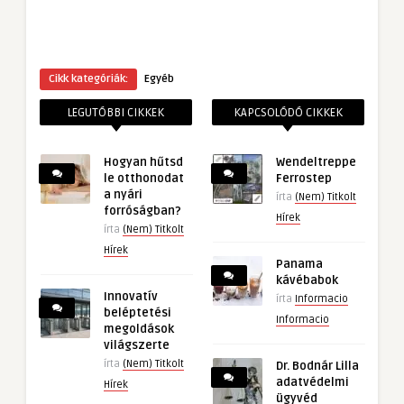
Cikk kategóriák:
Egyéb
LEGUTÓBBI CIKKEK
KAPCSOLÓDÓ CIKKEK
Hogyan hűtsd
Wendeltreppe
le otthonodat
Ferrostep
a nyári
írta
(Nem) Titkolt
forróságban?
Hírek
írta
(Nem) Titkolt
Hírek
Panama
kávébabok
Innovatív
írta
Informacio
beléptetési
Informacio
megoldások
világszerte
írta
(Nem) Titkolt
Dr. Bodnár Lilla
adatvédelmi
Hírek
ügyvéd