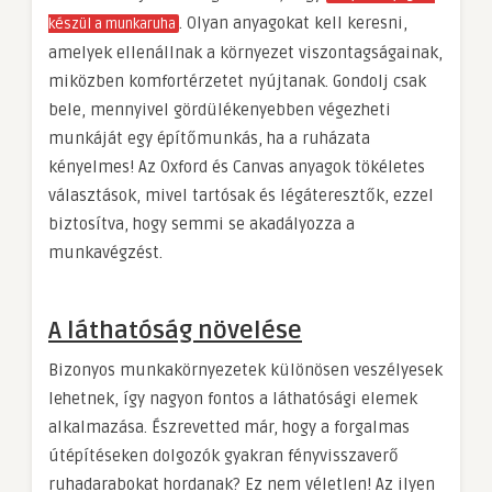
. Olyan anyagokat kell keresni,
készül a munkaruha
amelyek ellenállnak a környezet viszontagságainak,
miközben komfortérzetet nyújtanak. Gondolj csak
bele, mennyivel gördülékenyebben végezheti
munkáját egy építőmunkás, ha a ruházata
kényelmes! Az Oxford és Canvas anyagok tökéletes
választások, mivel tartósak és légáteresztők, ezzel
biztosítva, hogy semmi se akadályozza a
munkavégzést.
A láthatóság növelése
Bizonyos munkakörnyezetek különösen veszélyesek
lehetnek, így nagyon fontos a láthatósági elemek
alkalmazása. Észrevetted már, hogy a forgalmas
útépítéseken dolgozók gyakran fényvisszaverő
ruhadarabokat hordanak? Ez nem véletlen! Az ilyen