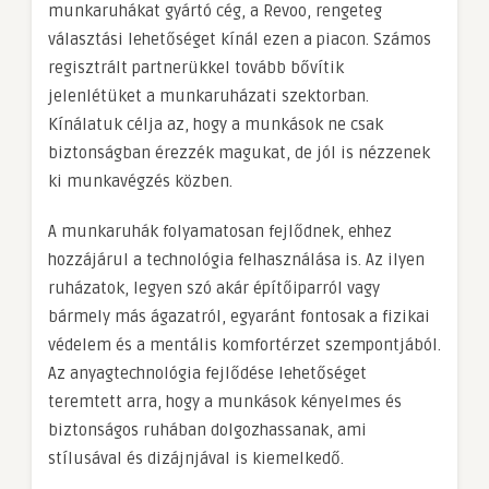
munkaruhákat gyártó cég, a Revoo, rengeteg
választási lehetőséget kínál ezen a piacon. Számos
regisztrált partnerükkel tovább bővítik
jelenlétüket a munkaruházati szektorban.
Kínálatuk célja az, hogy a munkások ne csak
biztonságban érezzék magukat, de jól is nézzenek
ki munkavégzés közben.
A munkaruhák folyamatosan fejlődnek, ehhez
hozzájárul a technológia felhasználása is. Az ilyen
ruházatok, legyen szó akár építőiparról vagy
bármely más ágazatról, egyaránt fontosak a fizikai
védelem és a mentális komfortérzet szempontjából.
Az anyagtechnológia fejlődése lehetőséget
teremtett arra, hogy a munkások kényelmes és
biztonságos ruhában dolgozhassanak, ami
stílusával és dizájnjával is kiemelkedő.