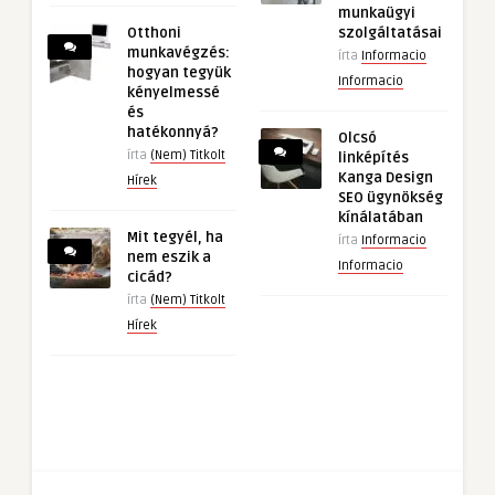
munkaügyi
Otthoni
szolgáltatásai
munkavégzés:
írta
Informacio
hogyan tegyük
Informacio
kényelmessé
és
hatékonnyá?
Olcsó
írta
(Nem) Titkolt
linképítés
Kanga Design
Hírek
SEO ügynökség
kínálatában
Mit tegyél, ha
írta
Informacio
nem eszik a
Informacio
cicád?
írta
(Nem) Titkolt
Hírek