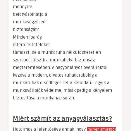
mennyire
befolyásolhatja a
munkavégzésed
biztonságát?
Minden iparág
eltérő feltételeket
támaszt, de a munkaruha nélkülözhetetlen
szerepet játszik a munkahelyi biztonság
megteremtésében. A hagyományos overálloktól
kezdve a modern, divatos ruhadarabokig a
munkaruhák elsődleges célja kétoldalú: egyik a
munkavállalók védelme, másik pedig a kényelem
biztosítása a munkanap során.
Miért számít az anyagválasztás?
Hatalmas a jelentősége annak, hogy
milyen anyagból