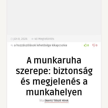
jún 8, 2026
40
Megtekintés
A
0
0
a hozzászólások lehetősége kikapcsolva
munkaruha
szerepe:
A munkaruha
biztonság
és
szerepe: biztonság
megjelenés
a
és megjelenés a
munkahelyen
bejegyzéshez
munkahelyen
Írta
(Nem) Titkolt Hírek