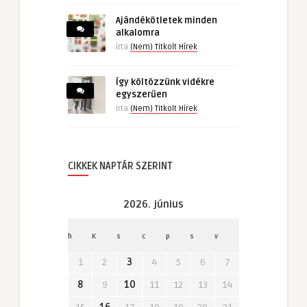
Ajándékötletek minden
alkalomra
írta
(Nem) Titkolt Hírek
Így költözzünk vidékre
egyszerűen
írta
(Nem) Titkolt Hírek
CIKKEK NAPTÁR SZERINT
2026. június
h
K
s
c
p
s
v
1
2
3
4
5
6
7
8
9
10
11
12
13
14