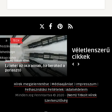
Ez
CNN:
a
TECH
a
KÜLFÖLD
lehet
Joe
hozzászólások
hozzászólások
Véletlenszerű
az
Biden
lehetősége
lehetősége
cikkek
oka
megnyerte
kikapcsolva
kikapcsolva
(Nem) Titkolt Hírek
(Nem) Titkolt Hírek
annak,
az
Ez lehet az oka annak, ha berohad a
CNN: Joe Biden meg
ha
amerikai
porlasztó
elnökválasztást
berohad
elnökválasztást
a
bejegyzéshez
Hírek megjelentetése
|
Médiaajánlat
|
Impresszum
|
porlasztó
Felhasználási Feltételek
|
Adatvédelem
bejegyzéshez
Minden Jog Fenntartva © 2020 -
(Nem) Titkolt Hírek
Szerkesztőség