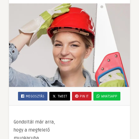
MEGOSZTÁS
TWEET
PIN IT
WHATSAPP
Gondoltál már arra,
hogy a megfelelő
munkaruha