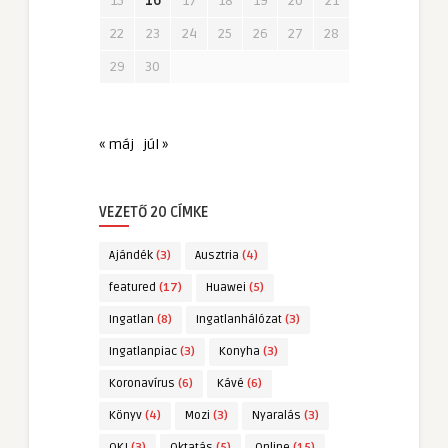
15
16
17
18
19
20
21
22
23
24
25
26
27
28
29
30
« máj
júl »
VEZETŐ 20 CÍMKE
Ajándék
(3)
Ausztria
(4)
featured
(17)
Huawei
(5)
Ingatlan
(8)
Ingatlanhálózat
(3)
Ingatlanpiac
(3)
Konyha
(3)
Koronavírus
(6)
Kávé
(6)
Könyv
(4)
Mozi
(3)
Nyaralás
(3)
OKJ
(3)
Oktatás
(5)
Online
(15)