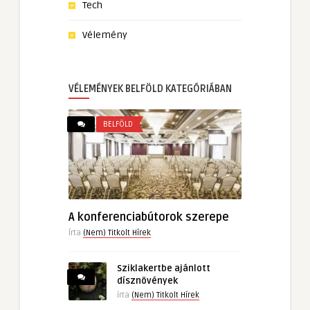
Tech
Vélemény
VÉLEMÉNYEK BELFÖLD KATEGÓRIÁBAN
BELFÖLD
A konferenciabútorok szerepe
Írta
(Nem) Titkolt Hírek
Sziklakertbe ajánlott
dísznövények
írta
(Nem) Titkolt Hírek