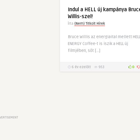
Indul a HELL új kampánya Bruc
Willis-szel!
Írta
(Nem) Titkolt Hírek
Bruce Willis az energiaital mellett HEL
ENERGY Coffee-t is iszik a HELL új
filmjében, sőt […]
6 év ezelőtt
953
0
VERTISEMENT