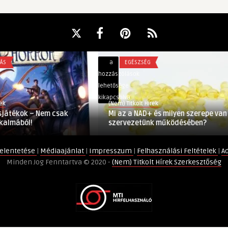
Mi
a
EGÉSZSÉG
az
hozzászólások
a
lehetősége
NAD+
kikapcsolva
(Nem) Titkolt Hírek
és
kok – Nem csak
Mi az a NAD+ és milyen szerepe van a
milyen
ból!
szervezetünk működésében?
szerepe
van
elentetése
|
Médiaajánlat
|
Impresszum
|
Felhasználási Feltételek
|
A
a
Minden Jog Fenntartva © 2020 -
(Nem) Titkolt Hírek Szerkesztőség
szervezetünk
működésében?
bejegyzéshez