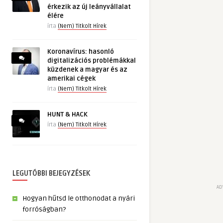
érkezik az új leányvállalat
élére
írta
(Nem) Titkolt Hírek
Koronavírus: hasonló
digitalizációs problémákkal
küzdenek a magyar és az
amerikai cégek
írta
(Nem) Titkolt Hírek
HUNT & HACK
írta
(Nem) Titkolt Hírek
LEGUTÓBBI BEJEGYZÉSEK
AD
Hogyan hűtsd le otthonodat a nyári
forróságban?