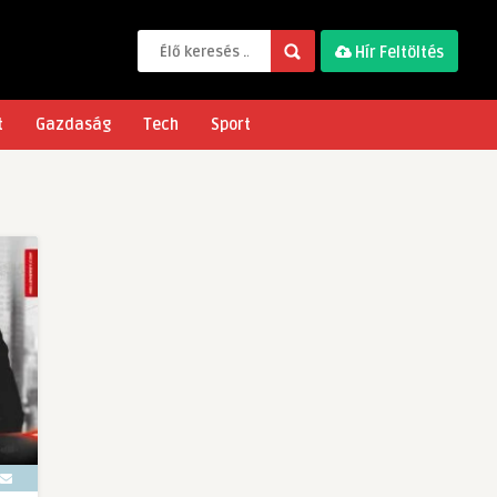
Hír Feltöltés
t
Gazdaság
Tech
Sport