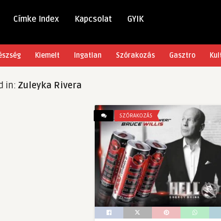
Címke Index
Kapcsolat
GYIK
észség
Kiemelt
Ingatlan
Szórakozás
Gasztro
Kul
d in:
Zuleyka Rivera
SZÓRAKOZÁS