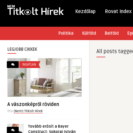
Kezdőlap
Rovat Index
Politika
Külföld
Belföld
Eg
LEGJOBB CIKKEK
All posts tagge
INGATLAN
A vászonképről röviden
Írta
(Nem) Titkolt Hírek
Tovább erősít a Bayer
Construct: Sokorai István