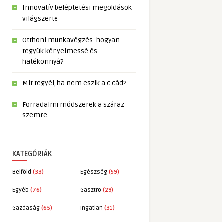
Innovatív beléptetési megoldások
világszerte
Otthoni munkavégzés: hogyan
tegyük kényelmessé és
hatékonnyá?
Mit tegyél, ha nem eszik a cicád?
Forradalmi módszerek a száraz
szemre
KATEGÓRIÁK
Belföld
(33)
Egészség
(59)
Egyéb
(76)
Gasztro
(29)
Gazdaság
(65)
Ingatlan
(31)