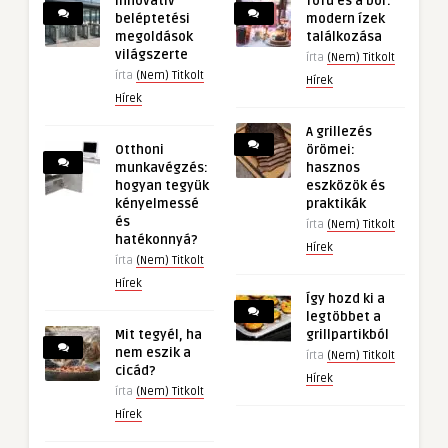
Innovatív
Tofu és a bor:
beléptetési
modern ízek
megoldások
találkozása
világszerte
írta
(Nem) Titkolt
írta
(Nem) Titkolt
Hírek
Hírek
A grillezés
Otthoni
örömei:
munkavégzés:
hasznos
hogyan tegyük
eszközök és
kényelmessé
praktikák
és
írta
(Nem) Titkolt
hatékonnyá?
Hírek
írta
(Nem) Titkolt
Hírek
Így hozd ki a
legtöbbet a
Mit tegyél, ha
grillpartikból
nem eszik a
írta
(Nem) Titkolt
cicád?
Hírek
írta
(Nem) Titkolt
Hírek