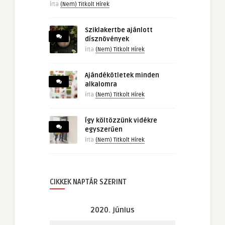
Írta
(Nem) Titkolt Hírek
Sziklakertbe ajánlott
dísznövények
írta
(Nem) Titkolt Hírek
Ajándékötletek minden
alkalomra
írta
(Nem) Titkolt Hírek
Így költözzünk vidékre
egyszerűen
írta
(Nem) Titkolt Hírek
CIKKEK NAPTÁR SZERINT
2020. június