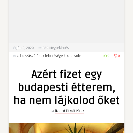
jún 4, 2020
989
Megtekintés
Azért
0
0
a hozzászólások lehetősége kikapcsolva
fizet
egy
Azért fizet egy
budapesti
étterem,
budapesti étterem,
ha
nem
ha nem lájkolod őket
lájkolod
őket
Írta
(Nem) Titkolt Hírek
bejegyzéshez