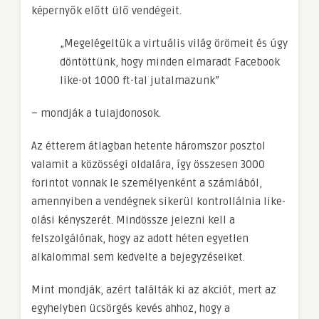
képernyők előtt ülő vendégeit.
„Megelégeltük a virtuális világ örömeit és úgy
döntöttünk, hogy minden elmaradt Facebook
like-ot 1000 ft-tal jutalmazunk”
– mondják a tulajdonosok.
Az étterem átlagban hetente háromszor posztol
valamit a közösségi oldalára, így összesen 3000
forintot vonnak le személyenként a számlából,
amennyiben a vendégnek sikerül kontrollálnia like-
olási kényszerét. Mindössze jelezni kell a
felszolgálónak, hogy az adott héten egyetlen
alkalommal sem kedvelte a bejegyzéseiket.
Mint mondják, azért találták ki az akciót, mert az
egyhelyben ücsörgés kevés ahhoz, hogy a