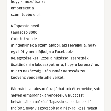
hogy kimozdítsa az
embereket a
számítógép elől.
A Tapassio nevű
tapasozó 3000
forintot von le
mindenkinek a számlájából, aki felvállalja, hogy
egy hétig nem lájkolja a Facebook-
bejegyzéseiket. Ezzel a húzással szeretnék
ösztönözni a lakosságot arra, hogy a koronavírus
miatti bezártság után ismét keressék fel
kedvenc vendéglátóhelyeiket.
Bár már hivatalosan újra járhatunk éttermekbe, sok
helyen elmaradnak a vendégek. A Budapest
belvárosában működő Tapassio szokatlan akciót
indított, hogy visszacsábítsa a négy fal közé ragadt,