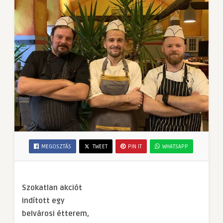
MEGOSZTÁS
TWEET
PIN IT
WHATSAPP
Szokatlan akciót
indított egy
belvárosi étterem,