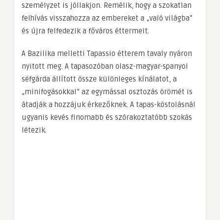
személyzet is jóllakjon. Remélik, hogy a szokatlan
felhívás visszahozza az embereket a „való világba”
és újra felfedezik a főváros éttermeit.
A Bazilika melletti Tapassio étterem tavaly nyáron
nyitott meg. A tapasozóban olasz-magyar-spanyol
séfgárda állított össze különleges kínálatot, a
„minifogásokkal” az egymással osztozás örömét is
átadják a hozzájuk érkezőknek. A tapas-kóstolásnál
ugyanis kevés finomabb és szórakoztatóbb szokás
létezik.