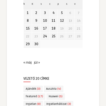
h
K
s
c
p
s
v
1
2
3
4
5
6
7
8
9
10
11
12
13
14
15
16
17
18
19
20
21
22
23
24
25
26
27
28
29
30
« máj
júl »
VEZETŐ 20 CÍMKE
Ajándék
(3)
Ausztria
(4)
featured
(17)
Huawei
(5)
Ingatlan
(8)
Ingatlanhálózat
(3)