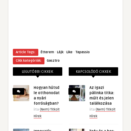
·
·
·
Article Tags:
Étterem
Lájk
Like
Tapassio
Cikk kategóriák:
Gasztro
LEGUTÓBBI CIKKEK
KAPCSOLÓDÓ CIKKEK
Hogyan hűtsd
Az igazi
le otthonodat
pálinka titka:
a nyári
múlt és jelen
forróságban?
találkozása
írta
(Nem) Titkolt
írta
(Nem) Titkolt
Hírek
Hírek