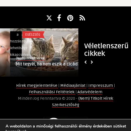
Mit
Ellehetetlenített
a
EGÉSZSÉG
a
BELFÖLD
tegyél,
Előválasztás?
hozzászólások
hozzászólások
Véletlenszerű
ha
bejegyzéshez
lehetősége
lehetősége
cikkek
nem
kikapcsolva
kikapcsolva
(Nem) Titkolt Hírek
(Nem) Titkolt Hírek
eszik
Mit tegyél, ha nem eszik a cicád?
Ellehetetlenített
a
cicád?
bejegyzéshez
Hírek megjelentetése
|
Médiaajánlat
|
Impresszum
|
Felhasználási Feltételek
|
Adatvédelem
Minden Jog Fenntartva © 2020 -
(Nem) Titkolt Hírek
Szerkesztőség
A weboldalon a minőségi felhasználói élmény érdekében sütiket