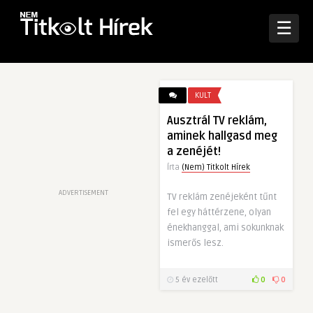
☰
KULT
Ausztrál TV reklám,
aminek hallgasd meg
a zenéjét!
Írta
(Nem) Titkolt Hírek
ADVERTISEMENT
TV reklám zenéjeként tűnt
fel egy háttérzene, olyan
énekhanggal, ami sokunknak
ismerős lesz.
5 év ezelőtt
0
0