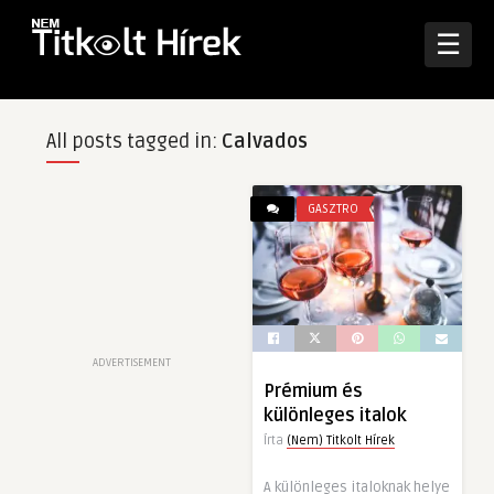
☰
All posts tagged in:
Calvados
GASZTRO
ADVERTISEMENT
Prémium és
különleges italok
Írta
(Nem) Titkolt Hírek
A különleges italoknak helye