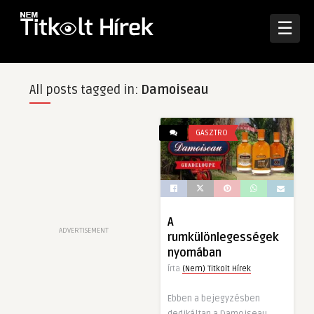
☰
All posts tagged in:
Damoiseau
GASZTRO
A
ADVERTISEMENT
rumkülönlegességek
nyomában
Írta
(Nem) Titkolt Hírek
Ebben a bejegyzésben