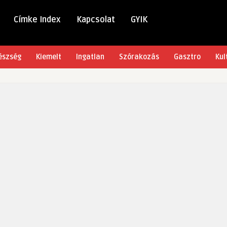
Címke Index
Kapcsolat
GYIK
észség
Kiemelt
Ingatlan
Szórakozás
Gasztro
Kul