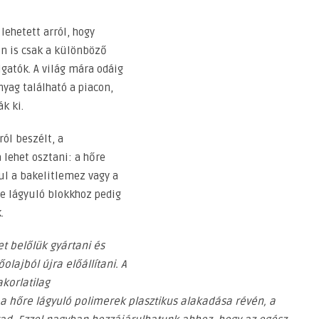
ehetett arról, hogy
n is csak a különböző
lgatók. A világ mára odáig
yag található a piacon,
k ki.
ról beszélt, a
lehet osztani: a hőre
l a bakelitlemez vagy a
re lágyuló blokkhoz pedig
.
t belőlük gyártani és
lajból újra előállítani. A
korlatilag
 a hőre lágyuló polimerek plasztikus alakadása révén, a