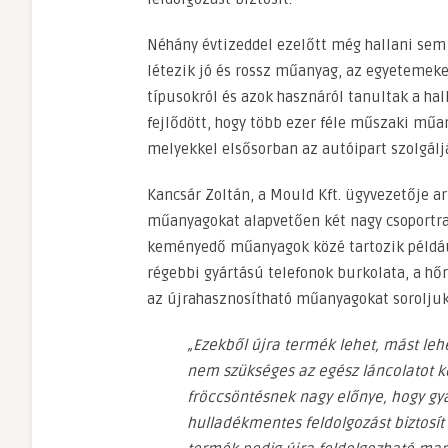
Néhány évtizeddel ezelőtt még hallani sem l
létezik jó és rossz műanyag, az egyetemeke
típusokról és azok hasznáról tanultak a hal
fejlődött, hogy több ezer féle műszaki műan
melyekkel elsősorban az autóipart szolgáljá
Kancsár Zoltán, a Mould Kft. ügyvezetője ar
műanyagokat alapvetően két nagy csoportra 
keményedő műanyagok közé tartozik példáu
régebbi gyártású telefonok burkolata, a hő
az újrahasznosítható műanyagokat soroljuk
„Ezekből újra termék lehet, mást lehe
nem szükséges az egész láncolatot kőo
fröccsöntésnek nagy előnye, hogy gya
hulladékmentes feldolgozást biztosít