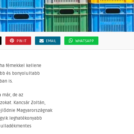
PIN IT
EMAIL
WHATSAPP
ha fémekkel kellene
ebb és bonyolultabb
an is.
 már, de az
zokat. Kancsár Zoltán,
 fejlődnie Magyarországnak
gyik leghatékonyabb
 hulladékmentes