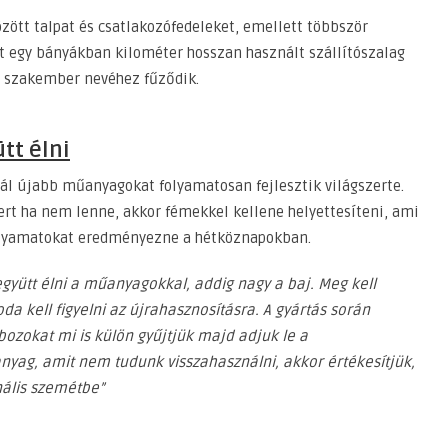
özött talpat és csatlakozófedeleket, emellett többször
t egy bányákban kilométer hosszan használt szállítószalag
r szakember nevéhez fűződik.
tt élni
ál újabb műanyagokat folyamatosan fejlesztik világszerte.
ert ha nem lenne, akkor fémekkel kellene helyettesíteni, ami
olyamatokat eredményezne a hétköznapokban.
yütt élni a műanyagokkal, addig nagy a baj. Meg kell
a kell figyelni az újrahasznosításra. A gyártás során
ozokat mi is külön gyűjtjük majd adjuk le a
yag, amit nem tudunk visszahasználni, akkor értékesítjük,
lis szemétbe”