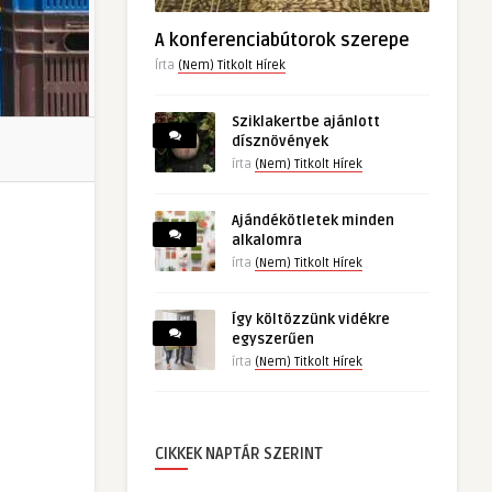
A konferenciabútorok szerepe
Írta
(Nem) Titkolt Hírek
Sziklakertbe ajánlott
dísznövények
írta
(Nem) Titkolt Hírek
Ajándékötletek minden
alkalomra
írta
(Nem) Titkolt Hírek
Így költözzünk vidékre
egyszerűen
írta
(Nem) Titkolt Hírek
CIKKEK NAPTÁR SZERINT