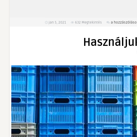
Használjuk
jan 5, 2021
632
Megtekintés
a hozzászóláso
jól
a
Használju
műanyagot
bejegyzéshez