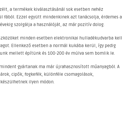
zélt, a termékek kiválasztásánál sok esetben nehéz
ül fából. Ezzel együtt mindenkinek azt tanácsolja, érdemes a
vekig szolgálja a használóját, az már pozitív dolog.
 eszközöket minden esetben elektronikai hulladékudvarba kell
yagot. Ellenkező esetben a normál kukába kerül, így pedig
unk mellett építünk és 100-200 év múlva sem bomlik le.
mindent gyártanak ma már újrahasznosított műanyagból. A
árok, cipők, fogkefék, különféle csomagolások,
 készülhetnek ilyen módon.