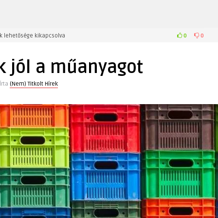
0
0
k lehetősége kikapcsolva
k jól a műanyagot
Írta
(Nem) Titkolt Hírek