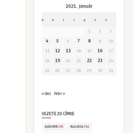
2021. január
h
K
s
c
p
s
v
1
2
3
4
5
6
7
8
9
10
11
12
13
14
15
16
17
18
19
20
21
22
23
24
25
26
27
28
29
30
31
« dec
febr »
VEZETŐ 20 CÍMKE
Ajándék
(3)
Ausztria
(4)