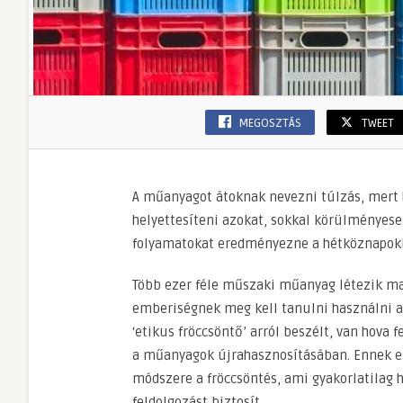
MEGOSZTÁS
TWEET
A műanyagot átoknak nevezni túlzás, mert 
helyettesíteni azokat, sokkal körülményes
folyamatokat eredményezne a hétköznapokb
Több ezer féle műszaki műanyag létezik ma
emberiségnek meg kell tanulni használni a
‘etikus fröccsöntő’ arról beszélt, van hova
a műanyagok újrahasznosításában. Ennek e
módszere a fröccsöntés, ami gyakorlatilag
feldolgozást biztosít.