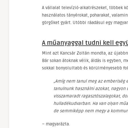
A vállalat televízió-alkatrészeket, többek k
használatos tányérokat, poharakat, valamin
görgőket gyárt. Utóbbi ráadásul egy magya
A műanyaggal tudni kell együ
Mint azt Kancsár Zoltán mondta, az újabbn
Bár sokan átoknak vélik, áldás is egyben, m
sokkal bonyolultabb és körülményesebb f
„Amíg nem tanul meg az emberiség eg
tanulnunk használni azokat, nagyon od
visszamaradt ragasztószalagokat, dob
hulladékudvarban. Ha van olyan műan
de semmiképp nem megy a kommuná
– magyarázta.