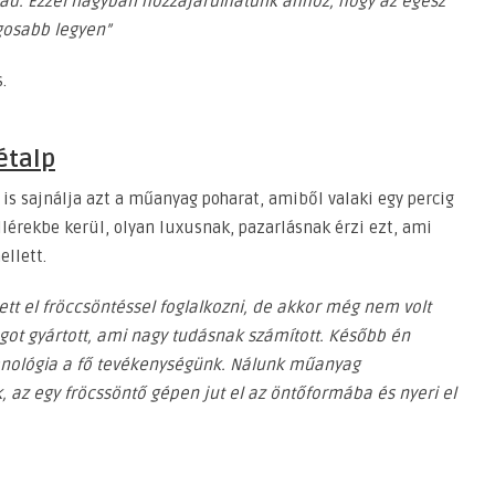
ad. Ezzel nagyban hozzájárulhatunk ahhoz, hogy az egész
gosabb legyen”
.
étalp
is sajnálja azt a műanyag poharat, amiből valaki egy percig
illérekbe kerül, olyan luxusnak, pazarlásnak érzi ezt, ami
llett.
t el fröccsöntéssel foglalkozni, de akkor még nem volt
got gyártott, ami nagy tudásnak számított. Később én
hnológia a fő tevékenységünk. Nálunk műanyag
az egy fröcssöntő gépen jut el az öntőformába és nyeri el