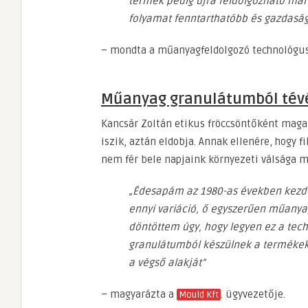
termék pedig újra feldolgozható mar
folyamat fenntarthatóbb és gazdasá
– mondta a műanyagfeldolgozó technológus
Műanyag granulátumból tév
Kancsár Zoltán etikus fröccsöntőként maga 
iszik, aztán eldobja. Annak ellenére, hogy f
nem fér bele napjaink környezeti válsága me
„Édesapám az 1980-as években kezdet
ennyi variáció, ő egyszerűen műanya
döntöttem úgy, hogy legyen ez a tec
granulátumból készülnek a termékek, 
a végső alakját”
– magyarázta a
. ügyvezetője.
Mould Kft