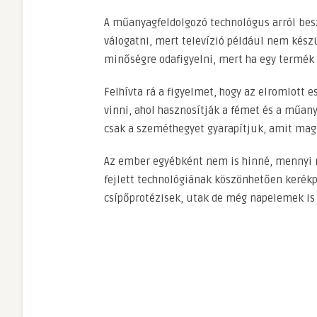
A műanyagfeldolgozó technológus arról bes
válogatni, mert televízió például nem kész
minőségre odafigyelni, mert ha egy termék é
Felhívta rá a figyelmet, hogy az elromlott
vinni, ahol hasznosítják a fémet és a műan
csak a szeméthegyet gyarapítjuk, amit mag
Az ember egyébként nem is hinné, mennyi 
fejlett technológiának köszönhetően kerékp
csípőprotézisek, utak de még napelemek is