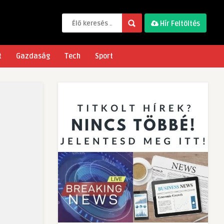
Hír Feltöltés
t
Gazdaság
Tech
Sport