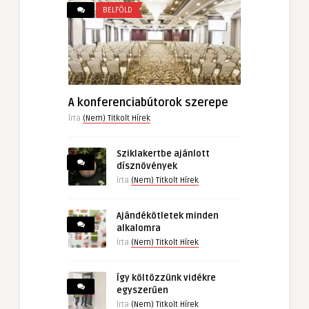
BELFÖLD
A konferenciabútorok szerepe
Írta
(Nem) Titkolt Hírek
Sziklakertbe ajánlott
dísznövények
írta
(Nem) Titkolt Hírek
Ajándékötletek minden
alkalomra
írta
(Nem) Titkolt Hírek
Így költözzünk vidékre
egyszerűen
írta
(Nem) Titkolt Hírek