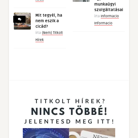
munkaügyi
szolgáltatásai
Mit tegyél, ha
írta
Informacio
nem eszik a
Informacio
cicád?
írta
(Nem) Titkolt
Hírek