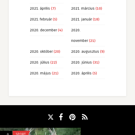
2021. április
(7)
2021. március
(10)
2021. február
(5)
2021. január
(18)
2020. december
(4)
2020.
november
(21)
2020. október
(20)
2020. augusztus
(9)
2020. július
(22)
2020. június
(31)
2020. május
(21)
2020. április
(5)
A
Oldaltáskák
a
SPORT
a
SPORT