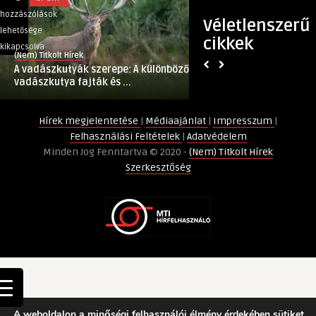
vadászkutyák
bejegyzéshez
hozzászólások
hozzászólások
Véletlenszerű
szerepe:
lehetősége
lehetősége
cikkek
A
kikapcsolva
kikapcsolva
(Nem) Titkolt Hírek
(Nem) Titkolt Hírek
különböző
A vadászkutyák szerepe: A különböző
Oldaltáskák
vadászkutya
vadászkutya fajták és ...
fajták
és
Hírek megjelentetése
|
Médiaajánlat
|
Impresszum
|
feladatok
Felhasználási Feltételek
|
Adatvédelem
bemutatása
Minden Jog Fenntartva © 2020 -
(Nem) Titkolt Hírek
bejegyzéshez
Szerkesztőség
A weboldalon a minőségi felhasználói élmény érdekében sütiket