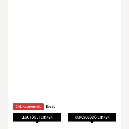
Cikk kategóriák:
Egyéb
LEGUTÓBBI CIKKEK
KAPCSOLÓDÓ CIKKEK