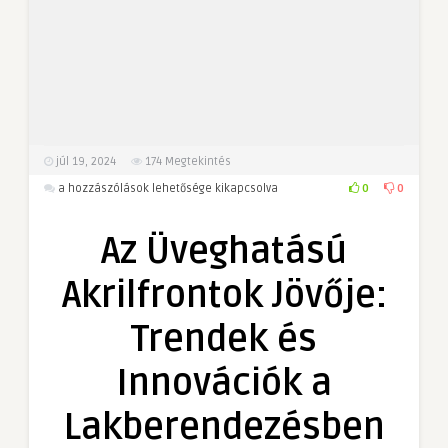
júl 19, 2024
174
Megtekintés
Az
0
0
a hozzászólások lehetősége kikapcsolva
Üveghatású
Akrilfrontok
Az Üveghatású
Jövője:
Trendek
Akrilfrontok Jövője:
és
Innovációk
Trendek és
a
Lakberendezésben
Innovációk a
bejegyzéshez
Lakberendezésben