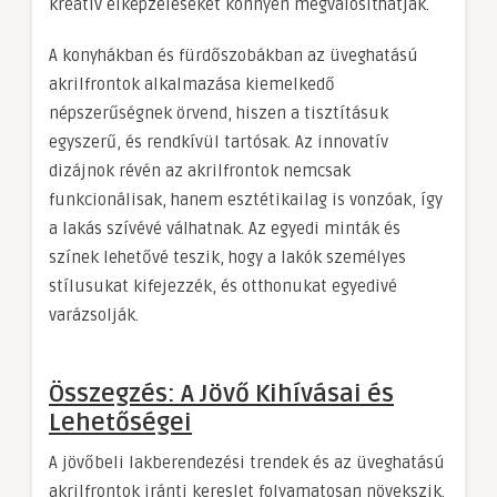
kreatív elképzeléseket könnyen megvalósíthatják.
A konyhákban és fürdőszobákban az üveghatású
akrilfrontok alkalmazása kiemelkedő
népszerűségnek örvend, hiszen a tisztításuk
egyszerű, és rendkívül tartósak. Az innovatív
dizájnok révén az akrilfrontok nemcsak
funkcionálisak, hanem esztétikailag is vonzóak, így
a lakás szívévé válhatnak. Az egyedi minták és
színek lehetővé teszik, hogy a lakók személyes
stílusukat kifejezzék, és otthonukat egyedivé
varázsolják.
Összegzés: A Jövő Kihívásai és
Lehetőségei
A jövőbeli lakberendezési trendek és az üveghatású
akrilfrontok iránti kereslet folyamatosan növekszik.