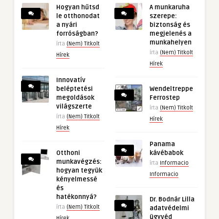
Hogyan hűtsd
A munkaruha
le otthonodat
szerepe:
a nyári
biztonság és
forróságban?
megjelenés a
munkahelyen
írta
(Nem) Titkolt
írta
(Nem) Titkolt
Hírek
Hírek
Innovatív
beléptetési
Wendeltreppe
megoldások
Ferrostep
világszerte
írta
(Nem) Titkolt
írta
(Nem) Titkolt
Hírek
Hírek
Panama
Otthoni
kávébabok
munkavégzés:
írta
Informacio
hogyan tegyük
Informacio
kényelmessé
és
hatékonnyá?
Dr. Bodnár Lilla
írta
(Nem) Titkolt
adatvédelmi
ügyvéd
Hírek