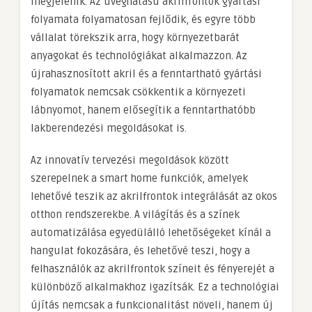
megjelenik. Az üveghatású akrilfrontok gyártási
folyamata folyamatosan fejlődik, és egyre több
vállalat törekszik arra, hogy környezetbarát
anyagokat és technológiákat alkalmazzon. Az
újrahasznosított akril és a fenntartható gyártási
folyamatok nemcsak csökkentik a környezeti
lábnyomot, hanem elősegítik a fenntarthatóbb
lakberendezési megoldásokat is.
Az innovatív tervezési megoldások között
szerepelnek a smart home funkciók, amelyek
lehetővé teszik az akrilfrontok integrálását az okos
otthon rendszerekbe. A világítás és a színek
automatizálása egyedülálló lehetőségeket kínál a
hangulat fokozására, és lehetővé teszi, hogy a
felhasználók az akrilfrontok színeit és fényerejét a
különböző alkalmakhoz igazítsák. Ez a technológiai
újítás nemcsak a funkcionalitást növeli, hanem új