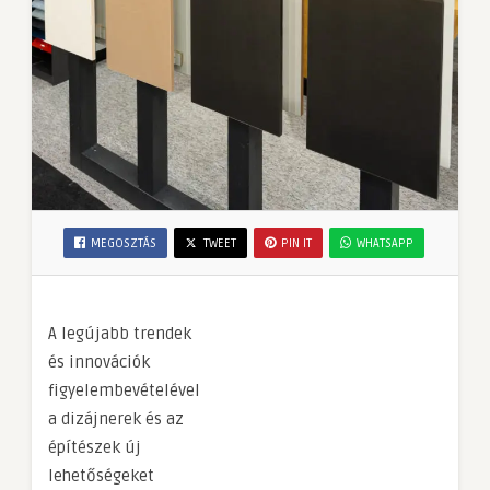
MEGOSZTÁS
TWEET
PIN IT
WHATSAPP
A legújabb trendek
és innovációk
figyelembevételével
a dizájnerek és az
építészek új
lehetőségeket