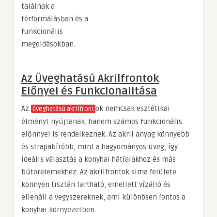
találnak a
térformálásban és a
funkcionális
megoldásokban.
Az Üveghatású Akrilfrontok
Előnyei és Funkcionalitása
Az
ok nemcsak esztétikai
üveghatású akrilfront
élményt nyújtanak, hanem számos funkcionális
előnnyel is rendelkeznek. Az akril anyag könnyebb
és strapabíróbb, mint a hagyományos üveg, így
ideális választás a konyhai hátfalakhoz és más
bútorelemekhez. Az akrilfrontok sima felülete
könnyen tisztán tartható, emellett vízálló és
ellenáll a vegyszereknek, ami különösen fontos a
konyhai környezetben.