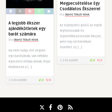
Megpecsételése Egy
Csodálatos Ékszerrel
Írta
(Nem) Titkolt Hírek
A legjobb ékszer
Az eljegyzési gyűrű az egyik
ajándékötletek egy
legfontosabb és
barát számára
legemlékezetesebb ékszer,
Írta
(Nem) Titkolt Hírek
amit egy nő életében
viselhet. Ez […]
Ha nem tudja, mit vegyen
egy barátjának, van néhány
3 év ezelőtt
0
0
egyszerű módja annak, hogy
kiválassza a […]
4 év ezelőtt
0
0