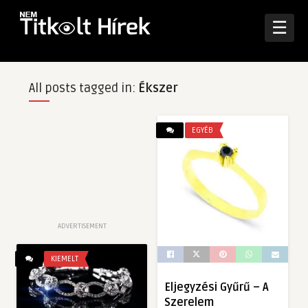
☰
All posts tagged in:
Ékszer
EGYÉB
ADVERTISEMENT
KIEMELT
Eljegyzési Gyűrű – A
Szerelem