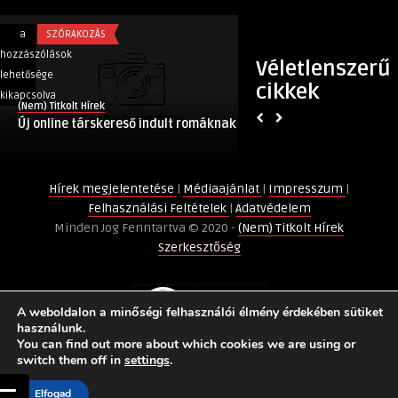
Új
Testsúlycsökkentés
a
SZÓRAKOZÁS
a
EGÉSZSÉG
online
egyszerűen:
hozzászólások
hozzászólások
Véletlenszerű
társkereső
a
lehetősége
lehetősége
cikkek
indult
diéta
kikapcsolva
kikapcsolva
(Nem) Titkolt Hírek
(Nem) Titkolt Hírek
romáknak
és
Új online társkereső indult romáknak
Testsúlycsökkentés
bejegyzéshez
a
diéta és a mozgás
mozgás
balansza
Hírek megjelentetése
|
Médiaajánlat
|
Impresszum
|
bejegyzéshez
Felhasználási Feltételek
|
Adatvédelem
Minden Jog Fenntartva © 2020 -
(Nem) Titkolt Hírek
Szerkesztőség
A weboldalon a minőségi felhasználói élmény érdekében sütiket
használunk.
You can find out more about which cookies we are using or
switch them off in
settings
.
Elfogad