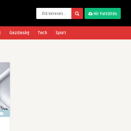
Hír Feltöltés
t
Gazdaság
Tech
Sport