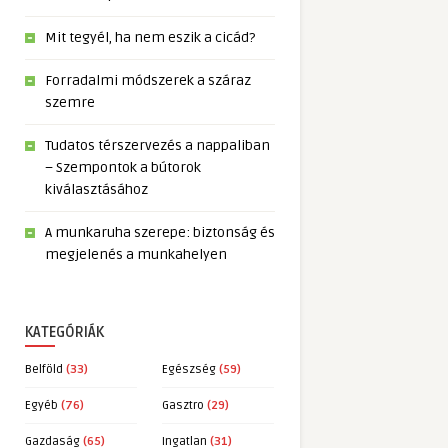
Mit tegyél, ha nem eszik a cicád?
Forradalmi módszerek a száraz
szemre
Tudatos térszervezés a nappaliban
– Szempontok a bútorok
kiválasztásához
A munkaruha szerepe: biztonság és
megjelenés a munkahelyen
KATEGÓRIÁK
Belföld
(33)
Egészség
(59)
Egyéb
(76)
Gasztro
(29)
Gazdaság
(65)
Ingatlan
(31)