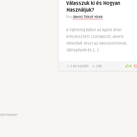
Válasszuk ki és Hogyan
Használjuk?
Írta
(Nem) Titkolt Hírek
A lightning kábel az Apple által
kifejlesztett csatlakozó, amely
lehetővé teszi az okostelefonok,
táblagépek és […]
3 év ezelőtt
398
0
VERTISEMENT