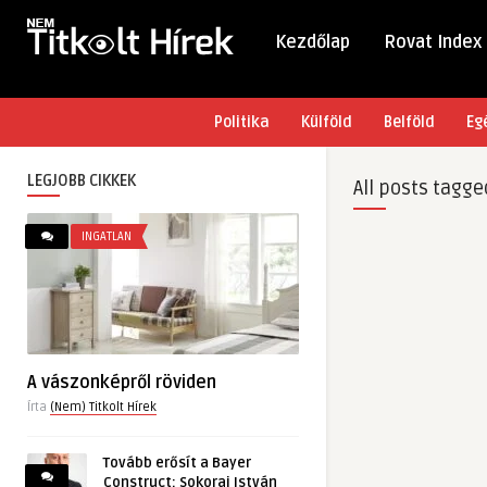
Kezdőlap
Rovat Index
Politika
Külföld
Belföld
Eg
LEGJOBB CIKKEK
All posts tagge
INGATLAN
A vászonképről röviden
Írta
(Nem) Titkolt Hírek
Tovább erősít a Bayer
Construct: Sokorai István