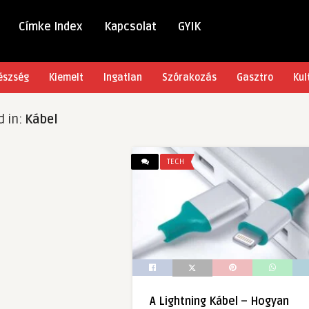
Címke Index
Kapcsolat
GYIK
észség
Kiemelt
Ingatlan
Szórakozás
Gasztro
Kul
d in:
Kábel
TECH
A Lightning Kábel – Hogyan