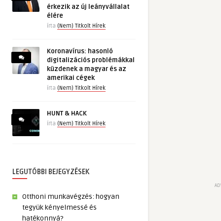
érkezik az új leányvállalat
élére
írta
(Nem) Titkolt Hírek
Koronavírus: hasonló
digitalizációs problémákkal
küzdenek a magyar és az
amerikai cégek
írta
(Nem) Titkolt Hírek
HUNT & HACK
írta
(Nem) Titkolt Hírek
LEGUTÓBBI BEJEGYZÉSEK
AD
Otthoni munkavégzés: hogyan
tegyük kényelmessé és
hatékonnyá?