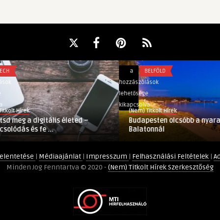
Budapesten
a
BELFÖLD
olcsóbb
hozzászólások
a
lehetősége
nyaralás,
kikapcsolva
(Nem) Titkolt Hírek
mint
itális életed –
Budapesten olcsóbb a nyaralás, mint a
a
...
Balatonnál
Balatonnál
bejegyzéshez
elentetése
|
Médiaajánlat
|
Impresszum
|
Felhasználási Feltételek
|
A
Minden Jog Fenntartva © 2020 -
(Nem) Titkolt Hírek Szerkesztőség