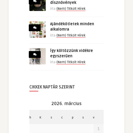
dísznövények
írta
(Nem) Titkolt Hírek
Ajándékötletek minden
alkalomra
írta
(Nem) Titkolt Hírek
Így költözzünk vidékre
egyszerűen
írta
(Nem) Titkolt Hírek
CIKKEK NAPTÁR SZERINT
2026. március
h
K
s
c
p
s
v
1