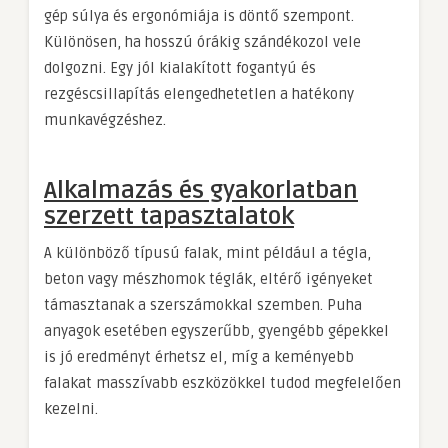
gép súlya és ergonómiája is döntő szempont.
Különösen, ha hosszú órákig szándékozol vele
dolgozni. Egy jól kialakított fogantyú és
rezgéscsillapítás elengedhetetlen a hatékony
munkavégzéshez.
Alkalmazás és gyakorlatban
szerzett tapasztalatok
A különböző típusú falak, mint például a tégla,
beton vagy mészhomok téglák, eltérő igényeket
támasztanak a szerszámokkal szemben. Puha
anyagok esetében egyszerűbb, gyengébb gépekkel
is jó eredményt érhetsz el, míg a keményebb
falakat masszívabb eszközökkel tudod megfelelően
kezelni.