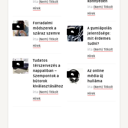
könnyedén
írta
(Nem) Titkolt
írta
(Nem) Titkolt
Hírek
Hírek
Forradalmi
módszerek a
A gumiápolás
száraz szemre
jelentősége:
mit érdemes
írta
(Nem) Titkolt
tudni?
Hírek
írta
(Nem) Titkolt
Hírek
Tudatos
térszervezés a
nappaliban –
Az online
Szempontok a
média új
bútorok
hulláma
kiválasztásához
írta
(Nem) Titkolt
írta
(Nem) Titkolt
Hírek
Hírek