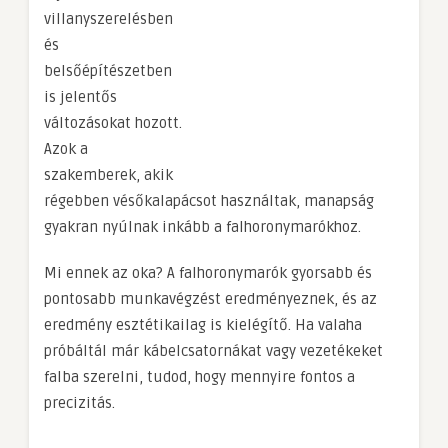
villanyszerelésben
és
belsőépítészetben
is jelentős
változásokat hozott.
Azok a
szakemberek, akik
régebben vésőkalapácsot használtak, manapság
gyakran nyúlnak inkább a falhoronymarókhoz.
Mi ennek az oka? A falhoronymarók gyorsabb és
pontosabb munkavégzést eredményeznek, és az
eredmény esztétikailag is kielégítő. Ha valaha
próbáltál már kábelcsatornákat vagy vezetékeket
falba szerelni, tudod, hogy mennyire fontos a
precizitás.