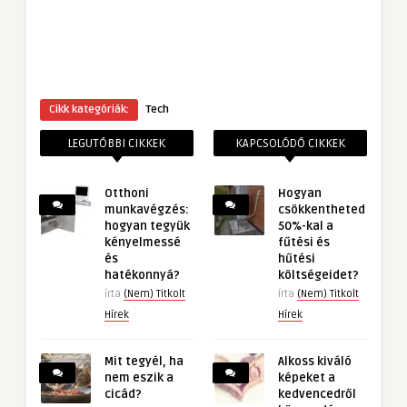
Cikk kategóriák:
Tech
LEGUTÓBBI CIKKEK
KAPCSOLÓDÓ CIKKEK
Otthoni
Hogyan
munkavégzés:
csökkentheted
hogyan tegyük
50%-kal a
kényelmessé
fűtési és
és
hűtési
hatékonnyá?
költségeidet?
írta
(Nem) Titkolt
írta
(Nem) Titkolt
Hírek
Hírek
Mit tegyél, ha
Alkoss kiváló
nem eszik a
képeket a
cicád?
kedvencedről