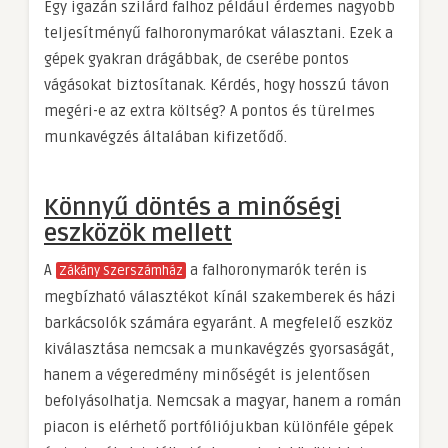
Egy igazán szilárd falhoz például érdemes nagyobb
teljesítményű falhoronymarókat választani. Ezek a
gépek gyakran drágábbak, de cserébe pontos
vágásokat biztosítanak. Kérdés, hogy hosszú távon
megéri-e az extra költség? A pontos és türelmes
munkavégzés általában kifizetődő.
Könnyű döntés a minőségi
eszközök mellett
A
a falhoronymarók terén is
Zákány Szerszámház
megbízható választékot kínál szakemberek és házi
barkácsolók számára egyaránt. A megfelelő eszköz
kiválasztása nemcsak a munkavégzés gyorsaságát,
hanem a végeredmény minőségét is jelentősen
befolyásolhatja. Nemcsak a magyar, hanem a román
piacon is elérhető portfóliójukban különféle gépek