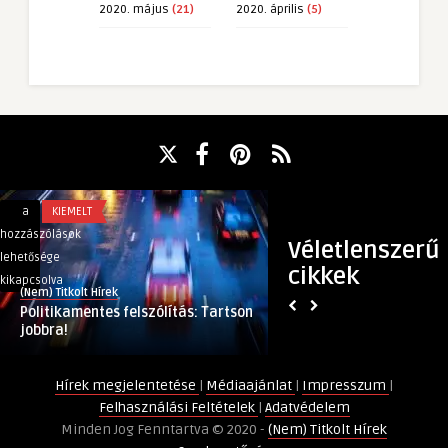
2020. május
(21)
2020. április
(5)
Politikamentes
Rekord:
a
KIEMELT
a
GAZDASÁG
felszólítás:
1000
hozzászólások
hozzászólások
Véletlenszerű
Tartson
milliárd
lehetősége
lehetősége
cikkek
jobbra!
felett
kikapcsolva
kikapcsolva
(Nem) Titkolt Hírek
(Nem) Titkolt Hírek
bejegyzéshez
lehet
Politikamentes felszólítás: Tartson
Rekord: 1000 milliá
az
jobbra!
idei e-kereskedelem
idei
e-
Hírek megjelentetése
|
Médiaajánlat
|
Impresszum
|
kereskedelemi
Felhasználási Feltételek
|
Adatvédelem
összforgalom
Minden Jog Fenntartva © 2020 -
(Nem) Titkolt Hírek
bejegyzéshez