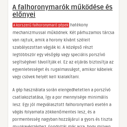
A falhoronymarók működése és
előnyei
hatékony
A korszerű falhoronymaró gépek
mechanizmussal működnek. Két párhuzamos tárcsa
van rajtuk, amik a horony kívánt széleit
szabályozottan vágják ki. A középső részt
legtöbbször egy vésőgép vagy speciális porszívó
segítségével távolítják el. Ez az eljárás biztosítja az
egyenletességet és rugalmasságot, amikor kábelek
vagy csövek helyét kell kialakítani.
A gép használata során elengedhetetlen a porszívó
csatlakoztatása, így a por mennyisége minimális
lesz. Egy jól megválasztott falhoronymaró esetén a
vágás folyamata zökkenőmentes lesz, és a
pormentesség nagyban hozzájárul a gyors és tiszta
munkavégzéshez. Gondoltál már arra, hogy milyen