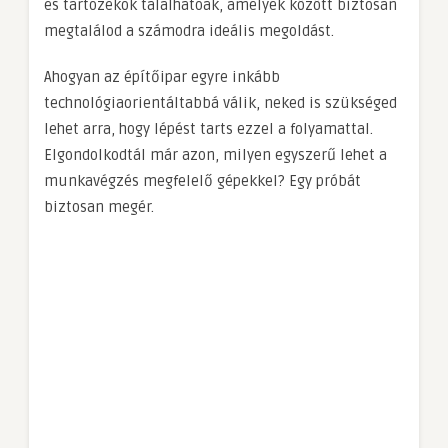
és tartozékok találhatóak, amelyek között biztosan
megtalálod a számodra ideális megoldást.
Ahogyan az építőipar egyre inkább
technológiaorientáltabbá válik, neked is szükséged
lehet arra, hogy lépést tarts ezzel a folyamattal.
Elgondolkodtál már azon, milyen egyszerű lehet a
munkavégzés megfelelő gépekkel? Egy próbát
biztosan megér.