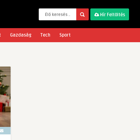
Hír Feltöltés
t
Gazdaság
Tech
Sport