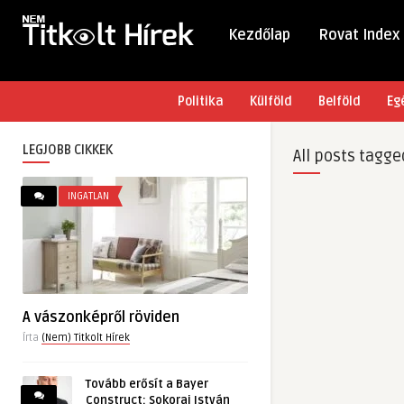
Kezdőlap
Rovat Index
Politika
Külföld
Belföld
Eg
LEGJOBB CIKKEK
All posts tagge
INGATLAN
A vászonképről röviden
Írta
(Nem) Titkolt Hírek
Tovább erősít a Bayer
Construct: Sokorai István