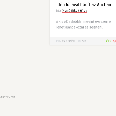
Idén Júliával hódít az Auchan
Írta
(Nem) Titkolt Hírek
A kis plüsshóddal megint egyszerre
lehet ajándékozni és segíteni.
6 év ezelőtt
707
0
VERTISEMENT