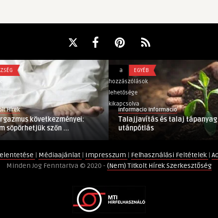
Talajjavítás
a
EGYÉB
és
hozzászólások
talaj
lehetősége
tápanyag
kikapcsolva
Informacio Informacio
utánpótlás
következményei:
Talajjavítás és talaj tápanyag
bejegyzéshez
ük szőn ...
utánpótlás
elentetése
|
Médiaajánlat
|
Impresszum
|
Felhasználási Feltételek
|
A
Minden Jog Fenntartva © 2020 -
(Nem) Titkolt Hírek Szerkesztőség