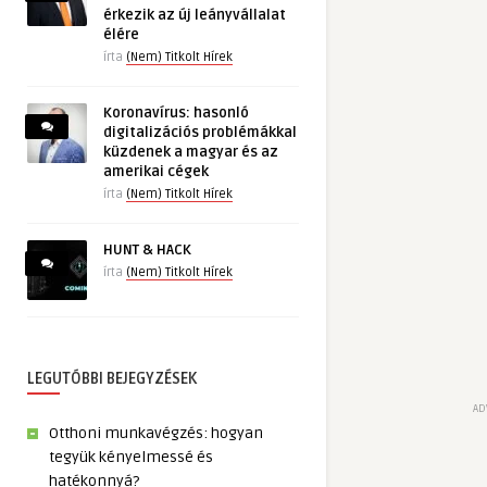
érkezik az új leányvállalat
élére
írta
(Nem) Titkolt Hírek
Koronavírus: hasonló
digitalizációs problémákkal
küzdenek a magyar és az
amerikai cégek
írta
(Nem) Titkolt Hírek
HUNT & HACK
írta
(Nem) Titkolt Hírek
LEGUTÓBBI BEJEGYZÉSEK
AD
Otthoni munkavégzés: hogyan
tegyük kényelmessé és
hatékonnyá?