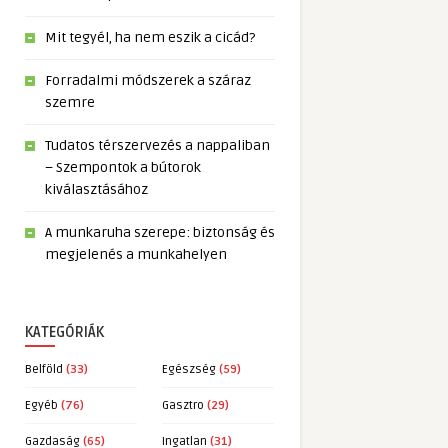
Mit tegyél, ha nem eszik a cicád?
Forradalmi módszerek a száraz
szemre
Tudatos térszervezés a nappaliban
– Szempontok a bútorok
kiválasztásához
A munkaruha szerepe: biztonság és
megjelenés a munkahelyen
KATEGÓRIÁK
Belföld
(33)
Egészség
(59)
Egyéb
(76)
Gasztro
(29)
Gazdaság
(65)
Ingatlan
(31)