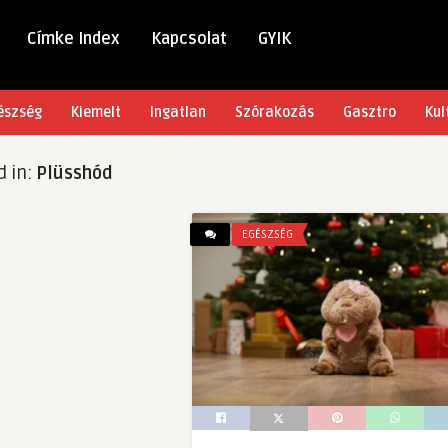
Címke Index
Kapcsolat
GYIK
észség
Kiemelt
Ingatlan
Szórakozás
Gasztro
Kul
d in:
Plüsshód
EGÉSZSÉG