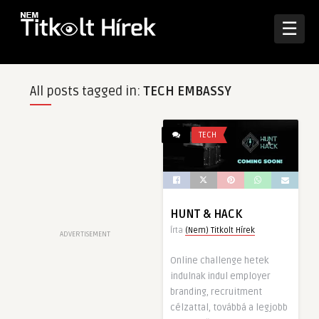
☰
All posts tagged in:
TECH EMBASSY
TECH
HUNT & HACK
Írta
(Nem) Titkolt Hírek
ADVERTISEMENT
Online challenge hetek
indulnak indul employer
branding, recruitment
célzattal, továbbá a legjobb