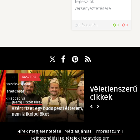
fejlesztők
versenyeztetésére.
6 év ezelőtt
0
0
Azért
Te
a
GASZTRO
a
SZÓRAKOZÁS
fizet
tudod,
hozzászólások
hozzászólások
Véletlenszerű
egy
hogyan
lehetősége
lehetősége
cikkek
budapesti
zajlott
kikapcsolva
kikapcsolva
(Nem) Titkolt Hírek
(Nem) Titkolt Hírek
étterem,
a
Azért fizet egy budapesti étterem, ha
Te tudod, hogyan z
ha
hálószoba
nem lájkolod őket
forradalmasításána
nem
forradalmasításának
lájkolod
egyik
Hírek megjelentetése
|
Médiaajánlat
|
Impresszum
|
őket
lépcsőfoka?
Felhasználási Feltételek
|
Adatvédelem
bejegyzéshez
bejegyzéshez