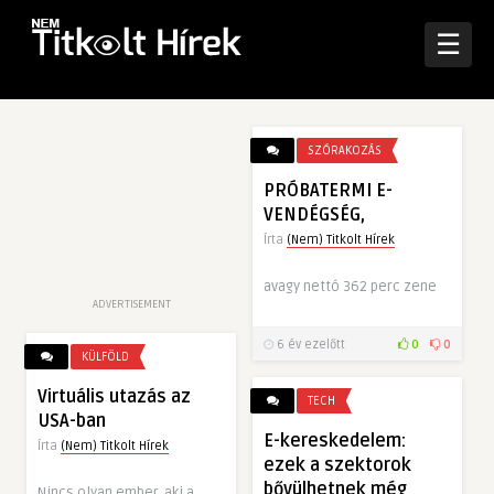
☰
SZÓRAKOZÁS
PRÓBATERMI E-
VENDÉGSÉG,
Írta
(Nem) Titkolt Hírek
avagy nettó 362 perc zene
ADVERTISEMENT
6 év ezelőtt
0
0
KÜLFÖLD
Virtuális utazás az
TECH
USA-ban
E-kereskedelem:
Írta
(Nem) Titkolt Hírek
ezek a szektorok
bővülhetnek még
Nincs olyan ember, aki a