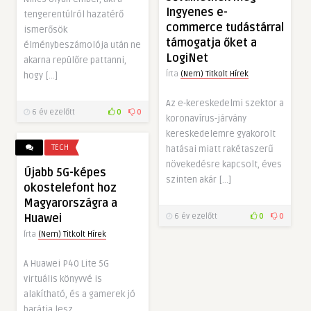
Ingyenes e-
tengerentúlról hazatérő
commerce tudástárral
ismerősök
támogatja őket a
élménybeszámolója után ne
LogiNet
akarna repülőre pattanni,
Írta
(Nem) Titkolt Hírek
hogy […]
Az e-kereskedelmi szektor a
6 év ezelőtt
0
0
koronavírus-járvány
kereskedelemre gyakorolt
TECH
hatásai miatt rakétaszerű
növekedésre kapcsolt, éves
Újabb 5G-képes
szinten akár […]
okostelefont hoz
Magyarországra a
Huawei
6 év ezelőtt
0
0
Írta
(Nem) Titkolt Hírek
A Huawei P40 Lite 5G
virtuális könyvvé is
alakítható, és a gamerek jó
barátja lesz