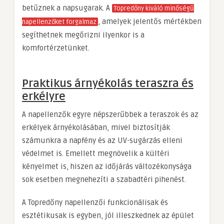
betűznek a napsugarak. A
Topredőny kiváló minőségű
, amelyek jelentős mértékben
napellenzőket forgalmaz
segíthetnek megőrizni ilyenkor is a
komfortérzetünket.
Praktikus árnyékolás teraszra és
erkélyre
A napellenzők egyre népszerűbbek a teraszok és az
erkélyek árnyékolásában, mivel biztosítják
számunkra a napfény és az UV-sugárzás elleni
védelmet is. Emellett megnövelik a kültéri
kényelmet is, hiszen az időjárás változékonysága
sok esetben megnehezíti a szabadtéri pihenést.
A Topredőny napellenzői funkcionálisak és
esztétikusak is egyben, jól illeszkednek az épület