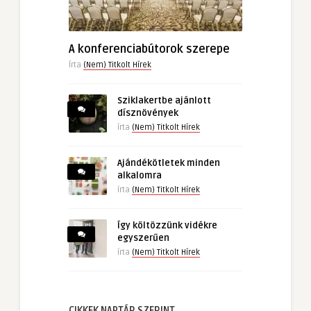
A konferenciabútorok szerepe
Írta
(Nem) Titkolt Hírek
Sziklakertbe ajánlott
dísznövények
írta
(Nem) Titkolt Hírek
Ajándékötletek minden
alkalomra
írta
(Nem) Titkolt Hírek
Így költözzünk vidékre
egyszerűen
írta
(Nem) Titkolt Hírek
CIKKEK NAPTÁR SZERINT