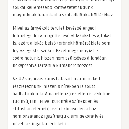
sokkal kellemesebb környezetet tudunk
magunknak teremteni a szabadidőnk eltöltéséhez.
Mivel az árnyékolt terület kevésbé engedi
felmelegedni a mögötte levő ablakokat és ajtókat
is, ezért a lakás belső terének hőmérséklete sem
fog az egekbe szökni. Ezzel még energiát is
spórolhatunk, hiszen nem szükséges állandóan
bekapcsolva tartani a klímaberendezést.
Az UV-sugárzás káros hatásait már nem kell
részleteznünk, hiszen a hírekben is sokat
hallhatunk róla. A napellenző ez ellen is védelmet
tud nyújtani. Mivel különféle színekben és
stílusban elérhető, ezért könnyedén a ház
homlokzatához igazíthatjuk, ami dekoratív és
növeli az ingatlan értékét is.