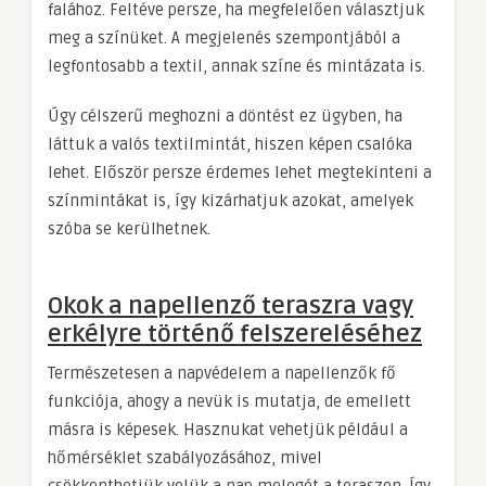
falához. Feltéve persze, ha megfelelően választjuk
meg a színüket. A megjelenés szempontjából a
legfontosabb a textil, annak színe és mintázata is.
Úgy célszerű meghozni a döntést ez ügyben, ha
láttuk a valós textilmintát, hiszen képen csalóka
lehet. Először persze érdemes lehet megtekinteni a
színmintákat is, így kizárhatjuk azokat, amelyek
szóba se kerülhetnek.
Okok a napellenző teraszra vagy
erkélyre történő felszereléséhez
Természetesen a napvédelem a napellenzők fő
funkciója, ahogy a nevük is mutatja, de emellett
másra is képesek. Hasznukat vehetjük például a
hőmérséklet szabályozásához, mivel
csökkenthetjük velük a nap melegét a teraszon. Így