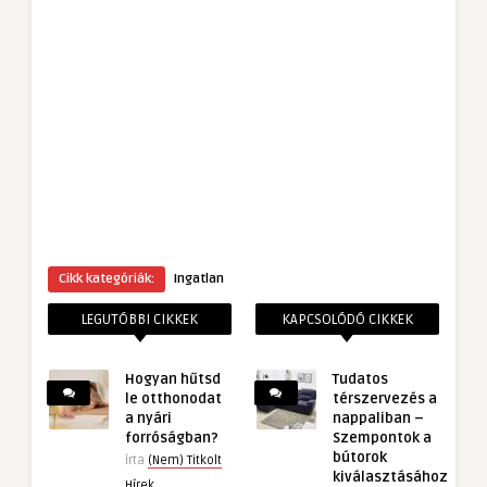
Cikk kategóriák:
Ingatlan
LEGUTÓBBI CIKKEK
KAPCSOLÓDÓ CIKKEK
Hogyan hűtsd
Tudatos
le otthonodat
térszervezés a
a nyári
nappaliban –
forróságban?
Szempontok a
bútorok
írta
(Nem) Titkolt
kiválasztásához
Hírek