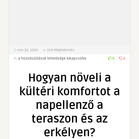
nov 19, 2024
169
Megtekintés
Hogyan
0
0
a hozzászólások lehetősége kikapcsolva
növeli
a
Hogyan növeli a
kültéri
komfortot
kültéri komfortot a
a
napellenző
napellenző a
a
teraszon
teraszon és az
és
az
erkélyen?
erkélyen?