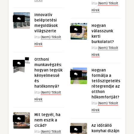
írta
(Nem) Titkolt
Hírek
Innovatív
beléptetési
megoldások
Hogyan
világszerte
válasszunk
kerti
írta
(Nem) Titkolt
burkolatot?
Hírek
írta
(Nem) Titkolt
Hírek
Otthoni
munkavégzés:
hogyan tegyük
Hogyan
kényelmessé
formálja a
és
tetőszigetelés
hatékonnyá?
rétegrendje az
otthon
írta
(Nem) Titkolt
hőkomfortját?
Hírek
írta
(Nem) Titkolt
Hírek
Mit tegyél, ha
nem eszik a
cicád?
Az időtálló
konyhai dizájn
írta
(Nem) Titkolt