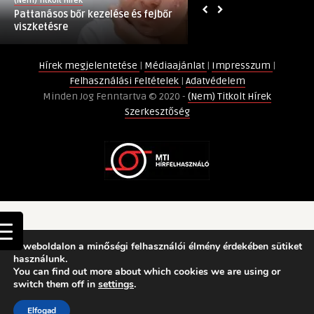
(Nem) Titkolt Hírek
(Nem) Titkolt Hírek
fejbőr
lámpák
Pattanásos bőr kezelése és fejbőr
Mekkora legyen a 
viszketésre
lumen
viszketésre
lumen értéke?
bejegyzéshez
értéke?
bejegyzéshez
Hírek megjelentetése
|
Médiaajánlat
|
Impresszum
|
Felhasználási Feltételek
|
Adatvédelem
Minden Jog Fenntartva © 2020 -
(Nem) Titkolt Hírek
Szerkesztőség
A weboldalon a minőségi felhasználói élmény érdekében sütiket
használunk.
You can find out more about which cookies we are using or
switch them off in
settings
.
Elfogad