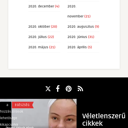
2020. december
(4)
2020.
november
(21)
2020. október
(20)
2020. augusztus
(9)
2020. július
(22)
2020. június
(31)
2020. május
(21)
2020. április
(5)
Pattanásos
Mekkora
a
EGÉSZSÉG
a
TECH
bőr
legyen
hozzászólások
hozzászólások
Véletlenszerű
kezelése
a
lehetősége
lehetősége
cikkek
és
fürdőszobai
kikapcsolva
kikapcsolva