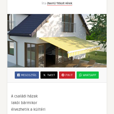
bejegyzéshez
Írta
(Nem) Titkolt Hírek
MEGOSZTÁS
TWEET
PIN IT
WHATSAPP
A családi házak
lakói bármikor
élvezhetik a kültéri