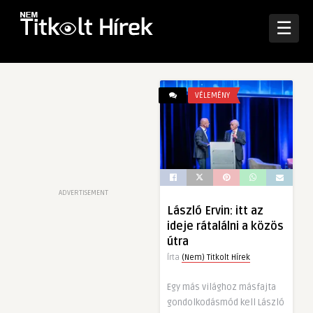
☰
VÉLEMÉNY
ADVERTISEMENT
László Ervin: itt az
ideje rátalálni a közös
útra
Írta
(Nem) Titkolt Hírek
Egy más világhoz másfajta
gondolkodásmód kell László