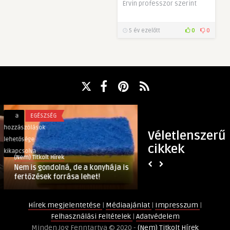
Ervin professzor szerint
5 év ezelőtt
0
0
Nem
Varga
a
EGÉSZSÉG
a
KULT
is
Gábor
hozzászólások
hozzászólások
Véletlenszerű
gondolná,
Jazz
lehetősége
lehetősége
cikkek
de
Trió
kikapcsolva
kikapcsolva
(Nem) Titkolt Hírek
(Nem) Titkolt Hírek
a
sikere
Nem is gondolná, de a konyhája is
Varga Gábor Jazz T
konyhája
2020
fertőzések forrása lehet!
is
bejegyzéshez
fertőzések
Hírek megjelentetése
|
Médiaajánlat
|
Impresszum
|
forrása
Felhasználási Feltételek
|
Adatvédelem
lehet!
Minden Jog Fenntartva © 2020 -
(Nem) Titkolt Hírek
bejegyzéshez