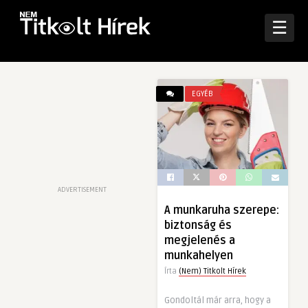
☰
EGYÉB
ADVERTISEMENT
A munkaruha szerepe:
biztonság és
megjelenés a
munkahelyen
Írta
(Nem) Titkolt Hírek
Gondoltál már arra, hogy a