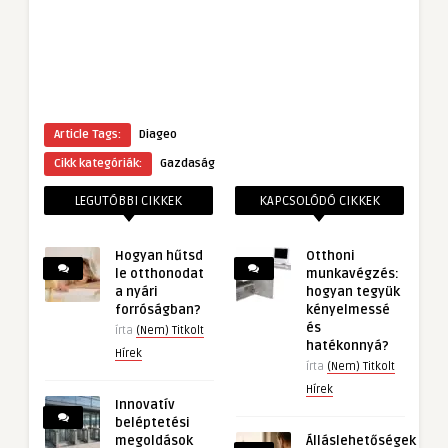
Article Tags:
Diageo
Cikk kategóriák:
Gazdaság
LEGUTÓBBI CIKKEK
KAPCSOLÓDÓ CIKKEK
Hogyan hűtsd
Otthoni
le otthonodat
munkavégzés:
a nyári
hogyan tegyük
forróságban?
kényelmessé
és
írta
(Nem) Titkolt
hatékonnyá?
Hírek
írta
(Nem) Titkolt
Hírek
Innovatív
beléptetési
megoldások
Álláslehetőségek