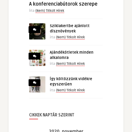
A konferenciabútorok szerepe
Írta
(Nem) Titkolt Hírek
Sziklakertbe ajánlott
dísznövények
írta
(Nem) Titkolt Hírek
Ajándékötletek minden
alkalomra
írta
(Nem) Titkolt Hírek
Így költözzünk vidékre
egyszerűen
írta
(Nem) Titkolt Hírek
CIKKEK NAPTÁR SZERINT
2020. november