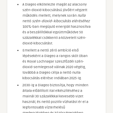
A Diageo elkötelezte magát az alacsony
szén-dioxid-kibocsátású jövőért végzett
működés mellett, melynek során
nulla
nettó
szén
–
dioxid
–
kibocsátás eléréséhez
100%-ban megújuló energiát hasznosítva
és a beszállítókkal együttműködve 50
százalékkal csökkenti a közvetett szén-
dioxid-kibocsátást.
Emellett a nettó zéró ambíció első
lépéseként a Diageo a rangos skót Oban
és Royal Lochnagar szeszfőzdéi szén-
dioxid-semlegessé válnak 2020 végéig,
továbbá a Diageo célja a nettó nulla
kibocsátás elérése Indiában 2025-ig.
2030-ig a Diageo biztosítja, hogy minden
általa előállított ital elkészítéséhez a
mainál 30 százalékkal kevesebb vizet
használ, és nettó pozitív vízhatást ér el a
legfontosabb vízterhelésű
medencéinkben és közösségeinkben.