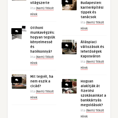
világszerte
Budapesten:
karrierépítési
írta
(Nem) Titkolt
tippek és
Hírek
tanácsok
írta
(Nem) Titkolt
Otthoni
Hírek
munkavégzés:
hogyan tegyük
kényelmessé
Álláspiaci
és
változások és
hatékonnyá?
lehetőségek
Kaposváron
írta
(Nem) Titkolt
írta
(Nem) Titkolt
Hírek
Hírek
Mit tegyél, ha
nem eszik a
Hogyan
cicád?
alakítják át
fizetési
írta
(Nem) Titkolt
szokásainkat a
Hírek
bankkártyás
megoldások?
írta
(Nem) Titkolt
Hírek