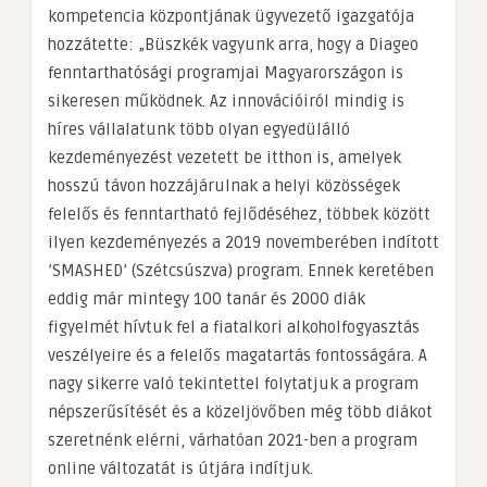
kompetencia központjának ügyvezető igazgatója
hozzátette: „Büszkék vagyunk arra, hogy a Diageo
fenntarthatósági programjai Magyarországon is
sikeresen működnek. Az innovációiról mindig is
híres vállalatunk több olyan egyedülálló
kezdeményezést vezetett be itthon is, amelyek
hosszú távon hozzájárulnak a helyi közösségek
felelős és fenntartható fejlődéséhez, többek között
ilyen kezdeményezés a 2019 novemberében indított
’SMASHED’ (Szétcsúszva) program. Ennek keretében
eddig már mintegy 100 tanár és 2000 diák
figyelmét hívtuk fel a fiatalkori alkoholfogyasztás
veszélyeire és a felelős magatartás fontosságára. A
nagy sikerre való tekintettel folytatjuk a program
népszerűsítését és a közeljövőben még több diákot
szeretnénk elérni, várhatóan 2021-ben a program
online változatát is útjára indítjuk.