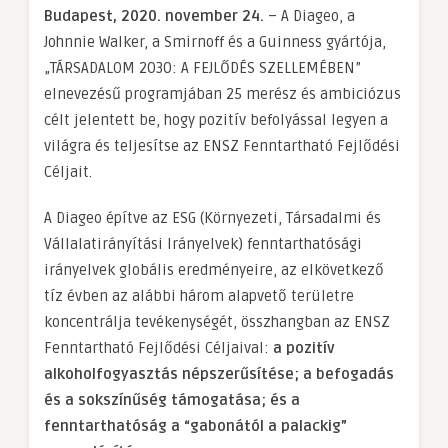
Budapest, 2020. november 24.
– A Diageo, a
Johnnie Walker, a Smirnoff és a Guinness gyártója,
„TÁRSADALOM 2030: A FEJLŐDÉS SZELLEMÉBEN”
elnevezésű programjában 25 merész és ambiciózus
célt jelentett be, hogy pozitív befolyással legyen a
világra és teljesítse az ENSZ Fenntartható Fejlődési
Céljait.
A Diageo építve az ESG (Környezeti, Társadalmi és
Vállalatirányítási Irányelvek) fenntarthatósági
irányelvek globális eredményeire, az elkövetkező
tíz évben az alábbi három alapvető területre
koncentrálja tevékenységét, összhangban az ENSZ
Fenntartható Fejlődési Céljaival:
a pozitív
alkoholfogyasztás népszerűsítése;
a befogadás
és a sokszínűség támogatása;
és a
fenntarthatóság a “gabonától a palackig”