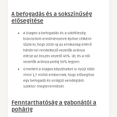
A befogadás és a sokszínűség
elősegítése
A Diageo a befogadás és a sokféleség
bizonyított eredményeire építve célként
tűzte ki, hogy 2030-ig az etnikailag eltérő
háttérrel rendelkező vezetők aránya
elérje az összes vezető 45% -át, és a női
vezetők aránya pedig 50% legyen.
Emellett a Diageo képzéseket is nyújt több
mint 1,7 millió embernek, hogy elősegítse
egy befogadó és virágzó vendéglátó
szektor megteremtését.
Fenntarthatóság a gabonától a
pohárig