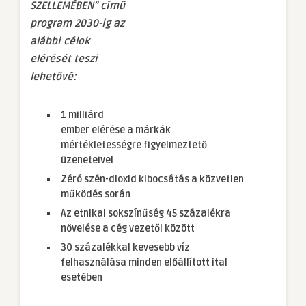
SZELLEMÉBEN” című
program 2030-ig az
alábbi célok
elérését teszi
lehetővé:
1 milliárd
ember elérése a márkák
mértékletességre figyelmeztető
üzeneteivel
Zéró szén-dioxid kibocsátás a közvetlen
működés során
Az etnikai sokszínűség 45 százalékra
növelése a cég vezetői között
30 százalékkal kevesebb víz
felhasználása minden előállított ital
esetében