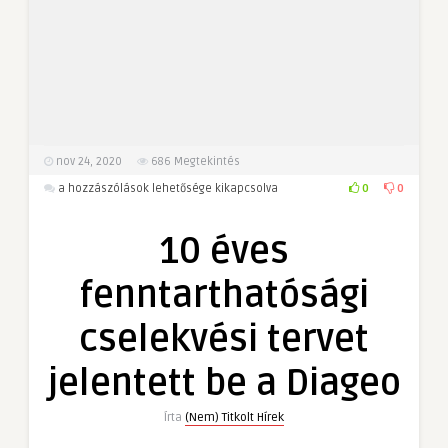
nov 24, 2020
686
Megtekintés
10
0
0
a hozzászólások lehetősége kikapcsolva
éves
fenntarthatósági
10 éves
cselekvési
tervet
fenntarthatósági
jelentett
be
cselekvési tervet
a
Diageo
jelentett be a Diageo
bejegyzéshez
Írta
(Nem) Titkolt Hírek