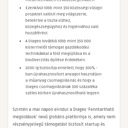
Ezenkívül több mint 150 közösségi vízügyi
projektet valósít meg világszerte,
beleértve a tiszta vízhez,
közegészségügyhöz és higiéniához való
hozzáférést.
A Diageo továbbá több mint 150 000
kistermelőt támogat gazdálkodási
technikákkal a föld megújítása és a
biodiverzitás építése érdekében.
2030-ig biztosítja emellett, hogy 100% -
ban újrahasznosított anyagot használjon
a műanyag csomagolásnál, és hogy a
Diageo csomagolásának 100 százaléka
széles körben újrahasznosítható legyen.
Szintén a mai napon elindul a Diageo ‘Fenntartható
megoldások’ nevű globális platformja is, amely nem
részvényjellegű támogatást biztosít startup és