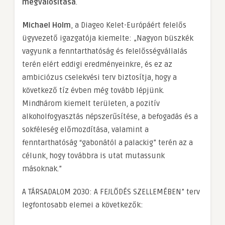
megvalósítása
.
Michael Holm
, a Diageo Kelet-Európáért felelős
ügyvezető igazgatója kiemelte: „Nagyon büszkék
vagyunk a fenntarthatóság és felelősségvállalás
terén elért eddigi eredményeinkre, és ez az
ambiciózus cselekvési terv biztosítja, hogy a
következő tíz évben még tovább lépjünk.
Mindhárom kiemelt területen, a pozitív
alkoholfogyasztás népszerűsítése, a befogadás és a
sokféleség előmozdítása, valamint a
fenntarthatóság “gabonától a palackig” terén az a
célunk, hogy továbbra is utat mutassunk
másoknak.”
A TÁRSADALOM 2030: A FEJLŐDÉS SZELLEMÉBEN” terv
legfontosabb elemei a következők: