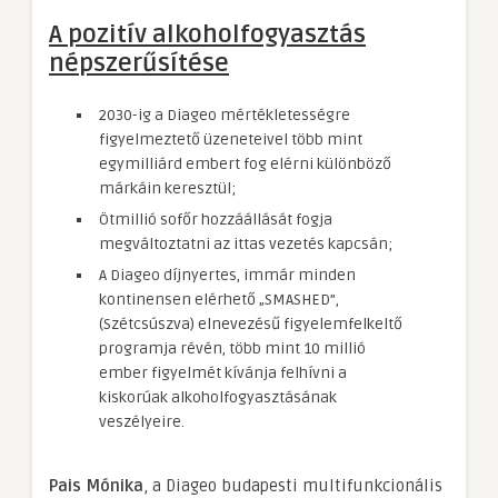
A pozitív alkoholfogyasztás
népszerűsítése
2030-ig a Diageo mértékletességre
figyelmeztető üzeneteivel több mint
egymilliárd embert fog elérni különböző
márkáin keresztül;
Ötmillió sofőr hozzáállását fogja
megváltoztatni az ittas vezetés kapcsán;
A Diageo díjnyertes, immár minden
kontinensen elérhető „SMASHED”,
(Szétcsúszva) elnevezésű figyelemfelkeltő
programja révén, több mint 10 millió
ember figyelmét kívánja felhívni a
kiskorúak alkoholfogyasztásának
veszélyeire.
Pais Mónika
, a Diageo budapesti multifunkcionális