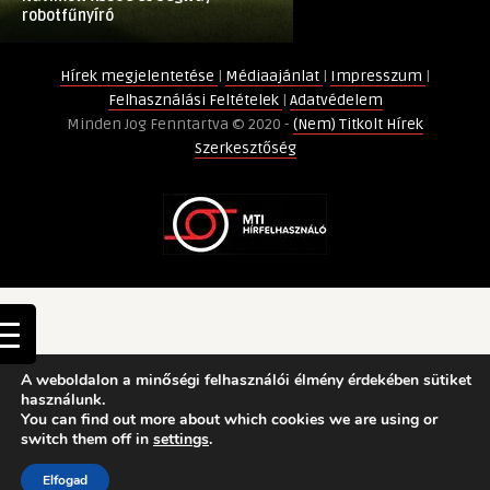
bejegyzéshez
McDonald’s
robotfűnyíró
a McDonald’s
bejegyzéshez
Hírek megjelentetése
|
Médiaajánlat
|
Impresszum
|
Felhasználási Feltételek
|
Adatvédelem
Minden Jog Fenntartva © 2020 -
(Nem) Titkolt Hírek
Szerkesztőség
A weboldalon a minőségi felhasználói élmény érdekében sütiket
használunk.
You can find out more about which cookies we are using or
switch them off in
settings
.
Elfogad