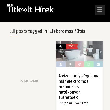
☰
All posts tagged in:
Elektromos fűtés
TECH
A vizes helyiségek ma
már elektromos
ADVERTISEMENT
árammal is
hatékonyan
fűthetőek
Írta
(Nem) Titkolt Hírek