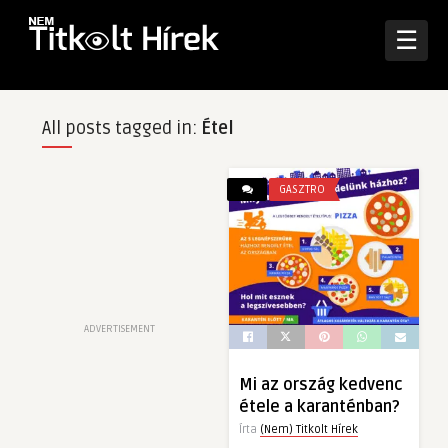
☰
All posts tagged in:
Étel
GASZTRO
ADVERTISEMENT
Mi az ország kedvenc
étele a karanténban?
Írta
(Nem) Titkolt Hírek