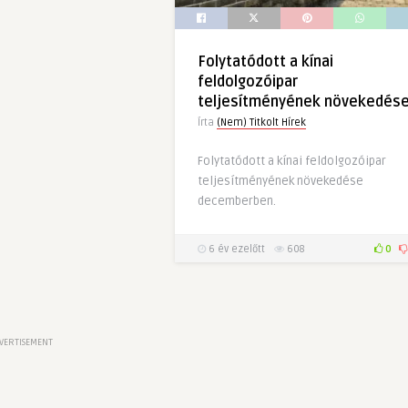
Folytatódott a kínai
feldolgozóipar
teljesítményének növekedés
Írta
(Nem) Titkolt Hírek
Folytatódott a kínai feldolgozóipar
teljesítményének növekedése
decemberben.
6 év ezelőtt
608
0
VERTISEMENT