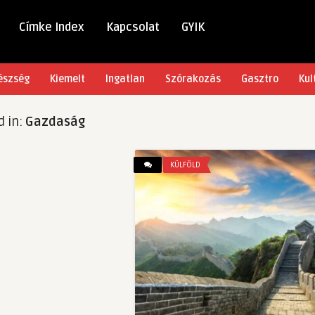
Címke Index
Kapcsolat
GYIK
észség
Kiemelt
Ingatlan
Szórakozás
Gasztro
Kul
d in:
Gazdaság
KÜLFÖLD