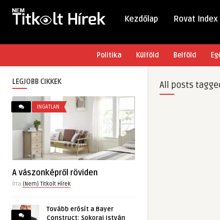
Kezdőlap
Rovat Index
Politika
Külföld
Belföld
Eg
LEGJOBB CIKKEK
All posts tagge
INGATLAN
A vászonképről röviden
Írta
(Nem) Titkolt Hírek
Tovább erősít a Bayer
Construct: Sokorai István