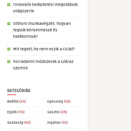
Innovatív beléptetési megoldások
világszerte
Otthoni munkavégzés: hogyan
tegyük kényelmessé és
hatékonnyá?
Mit tegyél, ha nem eszik a cicád?
Forradalmi módszerek a száraz
szemre
KATEGÓRIÁK
Belföld
(33)
Egészség
(59)
Egyéb
(76)
Gasztro
(29)
Gazdaság
(65)
Ingatlan
(31)