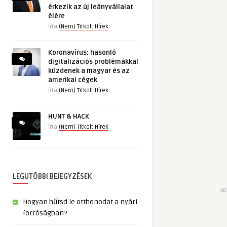
érkezik az új leányvállalat
élére
írta
(Nem) Titkolt Hírek
Koronavírus: hasonló
digitalizációs problémákkal
küzdenek a magyar és az
amerikai cégek
írta
(Nem) Titkolt Hírek
HUNT & HACK
írta
(Nem) Titkolt Hírek
LEGUTÓBBI BEJEGYZÉSEK
AD
Hogyan hűtsd le otthonodat a nyári
forróságban?