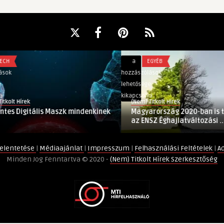
Magyarország
a
EGYÉB
2020-
hozzászólások
ban
lehetősége
is
kikapcsolva
(Nem) Titkolt Hírek
támogatta
s Maszk mindenkinek
Magyarország 2020-ban is támogatta
az
az ENSZ Éghajlatváltozási ...
ENSZ
Éghajlatváltozási
elentetése
|
Médiaajánlat
|
Impresszum
|
Felhasználási Feltételek
|
A
Kormányközi
Minden Jog Fenntartva © 2020 -
(Nem) Titkolt Hírek Szerkesztőség
Testületének
működését
bejegyzéshez