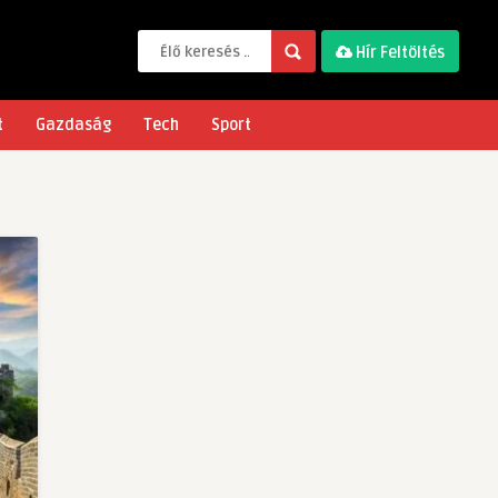
Hír Feltöltés
t
Gazdaság
Tech
Sport