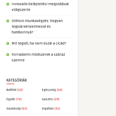
Innovatív beléptetési megoldások
világszerte
Otthoni munkavégzés: hogyan
tegyük kényelmessé és
hatékonnyá?
Mit tegyél, ha nem eszik a cicád?
Forradalmi módszerek a száraz
szemre
KATEGÓRIÁK
Belföld
(33)
Egészség
(59)
Egyéb
(76)
Gasztro
(29)
Gazdaság
(65)
Ingatlan
(31)