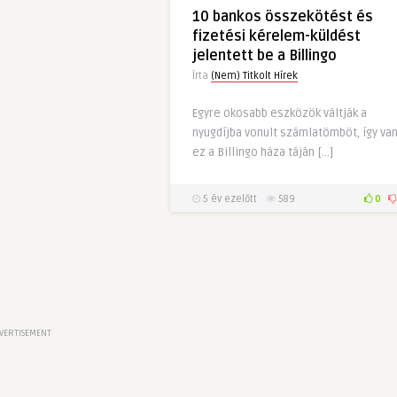
10 bankos összekötést és
fizetési kérelem-küldést
jelentett be a Billingo
Írta
(Nem) Titkolt Hírek
Egyre okosabb eszközök váltják a
nyugdíjba vonult számlatömböt, így va
ez a Billingo háza táján […]
5 év ezelőtt
589
0
VERTISEMENT