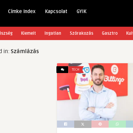
Címke Index
Kapcsolat
GYIK
észség
Kiemelt
Ingatlan
Szórakozás
Gasztro
Kul
d in:
Számlázás
TECH