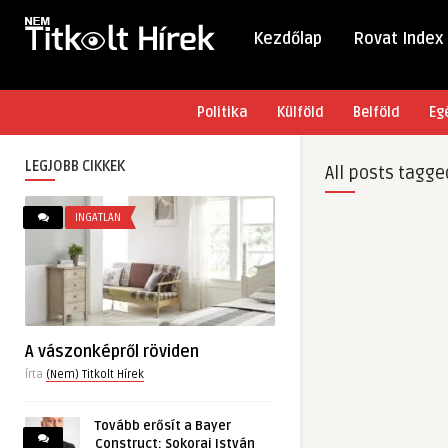
Kezdőlap
Rovat Index
Politika
Külföld
Belföld
Eg
LEGJOBB CIKKEK
All posts tagge
INGATLAN
A vászonképről röviden
Írta
(Nem) Titkolt Hírek
Tovább erősít a Bayer
Construct: Sokorai István