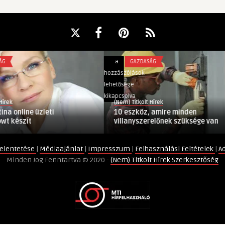
10
a
GAZDASÁG
eszköz,
hozzászólások
amire
lehetősége
minden
kikapcsolva
(Nem) Titkolt Hírek
villanyszerelőnek
ne üzleti
10 eszköz, amire minden
szüksége
ít
villanyszerelőnek szüksége van
van
bejegyzéshez
elentetése
|
Médiaajánlat
|
Impresszum
|
Felhasználási Feltételek
|
A
Minden Jog Fenntartva © 2020 -
(Nem) Titkolt Hírek Szerkesztőség