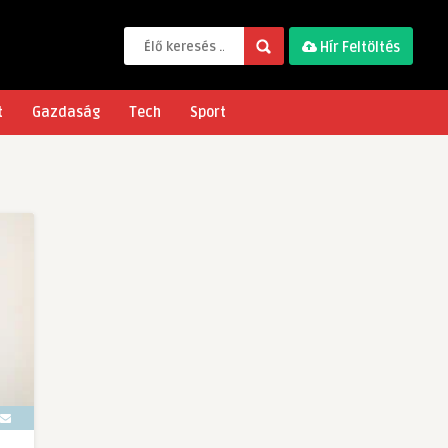
Hír Feltöltés
t
Gazdaság
Tech
Sport