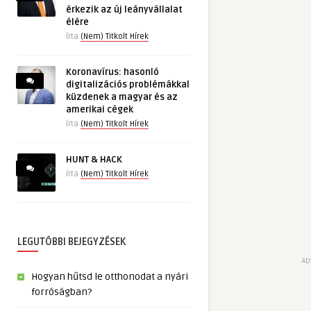
érkezik az új leányvállalat
élére
írta
(Nem) Titkolt Hírek
Koronavírus: hasonló
digitalizációs problémákkal
küzdenek a magyar és az
amerikai cégek
írta
(Nem) Titkolt Hírek
HUNT & HACK
írta
(Nem) Titkolt Hírek
LEGUTÓBBI BEJEGYZÉSEK
AD
Hogyan hűtsd le otthonodat a nyári
forróságban?