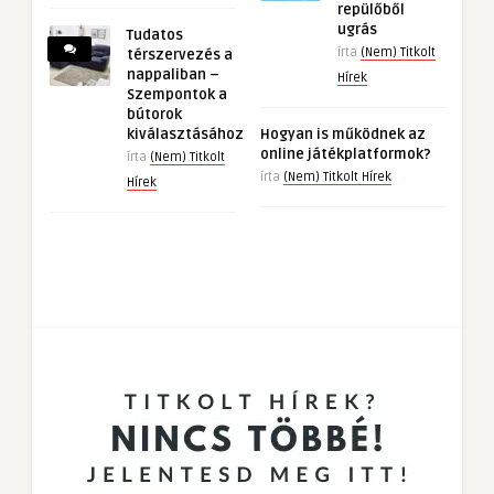
repülőből
ugrás
Tudatos
írta
(Nem) Titkolt
térszervezés a
nappaliban –
Hírek
Szempontok a
bútorok
kiválasztásához
Hogyan is működnek az
online játékplatformok?
írta
(Nem) Titkolt
írta
(Nem) Titkolt Hírek
Hírek