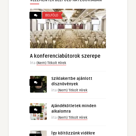
BELFÖLD
A konferenciabútorok szerepe
Írta
(Nem) Titkolt Hírek
Sziklakertbe ajánlott
dísznövények
írta
(Nem) Titkolt Hírek
Ajándékötletek minden
alkalomra
írta
(Nem) Titkolt Hírek
Így költözzünk vidékre