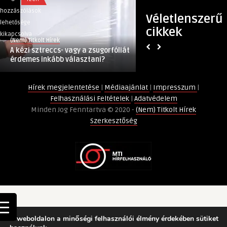
kézi
Hyundai
hozzászólások
hozzászólások
Véletlenszerű
sztreccs-
megvásárolná
lehetősége
lehetősége
cikkek
vagy
a
kikapcsolva
kikapcsolva
(Nem) Titkolt Hírek
(Nem) Titkolt Hírek
a
Boston
A kézi sztreccs- vagy a zsugorfóliát
A Hyundai megvásá
zsugorfóliát
Dynamics
érdemes inkább választani?
Dynamics robotfejl
érdemes
robotfejlesztőt
inkább
bejegyzéshez
Hírek megjelentetése
|
Médiaajánlat
|
Impresszum
|
választani?
Felhasználási Feltételek
|
Adatvédelem
bejegyzéshez
Minden Jog Fenntartva © 2020 -
(Nem) Titkolt Hírek
Szerkesztőség
A weboldalon a minőségi felhasználói élmény érdekében sütiket