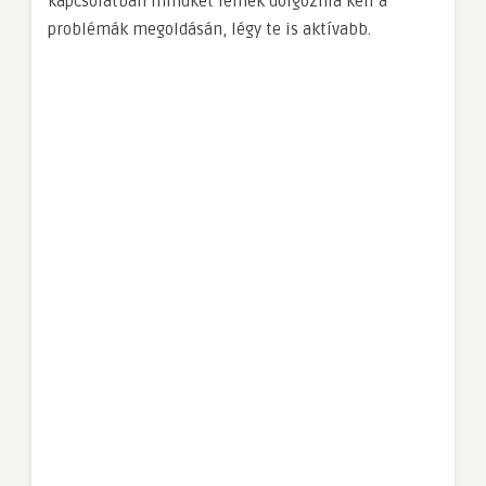
kapcsolatban mindkét félnek dolgoznia kell a
problémák megoldásán, légy te is aktívabb.