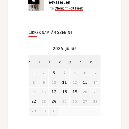
egyszerűen
írta
(Nem) Titkolt Hírek
CIKKEK NAPTÁR SZERINT
2024. július
h
K
s
c
p
s
v
1
2
3
4
5
6
7
8
9
10
11
12
13
14
15
16
17
18
19
20
21
22
23
24
25
26
27
28
29
30
31