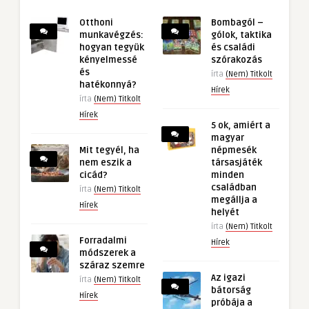
Otthoni
Bombagól –
munkavégzés:
gólok, taktika
hogyan tegyük
és családi
kényelmessé
szórakozás
és
írta
(Nem) Titkolt
hatékonnyá?
Hírek
írta
(Nem) Titkolt
Hírek
5 ok, amiért a
magyar
Mit tegyél, ha
népmesék
nem eszik a
társasjáték
cicád?
minden
családban
írta
(Nem) Titkolt
megállja a
Hírek
helyét
írta
(Nem) Titkolt
Forradalmi
Hírek
módszerek a
száraz szemre
Az igazi
írta
(Nem) Titkolt
bátorság
Hírek
próbája a