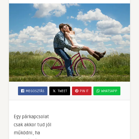
MEGOSZTÁS
TWEET
PIN IT
WHATSAPP
Egy párkapcsolat
csak akkor tud jól
működni, ha