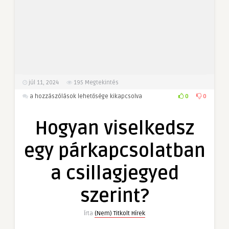
júl 11, 2024
195
Megtekintés
Hogyan
0
0
a hozzászólások lehetősége kikapcsolva
viselkedsz
egy
Hogyan viselkedsz
párkapcsolatban
a
egy párkapcsolatban
csillagjegyed
szerint?
a csillagjegyed
bejegyzéshez
szerint?
Írta
(Nem) Titkolt Hírek