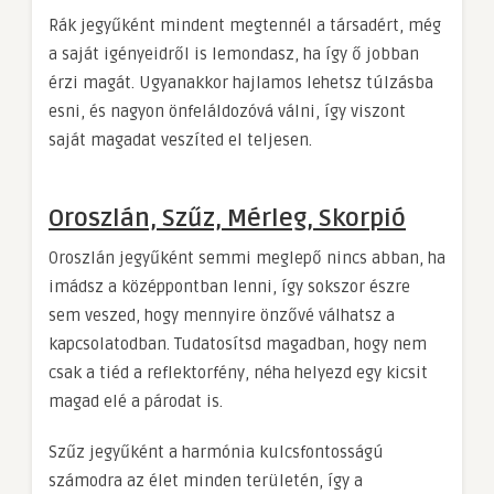
Rák jegyűként mindent megtennél a társadért, még
a saját igényeidről is lemondasz, ha így ő jobban
érzi magát. Ugyanakkor hajlamos lehetsz túlzásba
esni, és nagyon önfeláldozóvá válni, így viszont
saját magadat veszíted el teljesen.
Oroszlán, Szűz, Mérleg, Skorpió
Oroszlán jegyűként semmi meglepő nincs abban, ha
imádsz a középpontban lenni, így sokszor észre
sem veszed, hogy mennyire önzővé válhatsz a
kapcsolatodban. Tudatosítsd magadban, hogy nem
csak a tiéd a reflektorfény, néha helyezd egy kicsit
magad elé a párodat is.
Szűz jegyűként a harmónia kulcsfontosságú
számodra az élet minden területén, így a