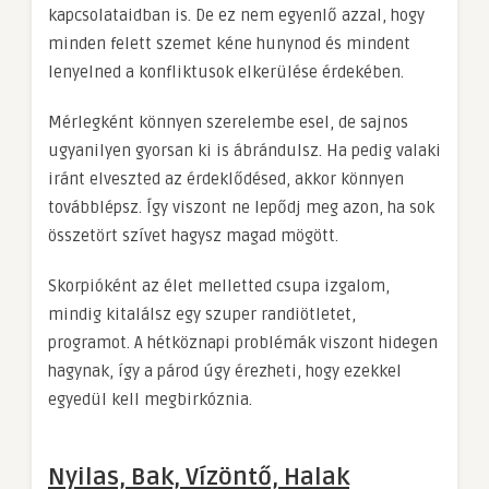
kapcsolataidban is. De ez nem egyenlő azzal, hogy
minden felett szemet kéne hunynod és mindent
lenyelned a konfliktusok elkerülése érdekében.
Mérlegként könnyen szerelembe esel, de sajnos
ugyanilyen gyorsan ki is ábrándulsz. Ha pedig valaki
iránt elveszted az érdeklődésed, akkor könnyen
továbblépsz. Így viszont ne lepődj meg azon, ha sok
összetört szívet hagysz magad mögött.
Skorpióként az élet melletted csupa izgalom,
mindig kitalálsz egy szuper randiötletet,
programot. A hétköznapi problémák viszont hidegen
hagynak, így a párod úgy érezheti, hogy ezekkel
egyedül kell megbirkóznia.
Nyilas, Bak, Vízöntő, Halak