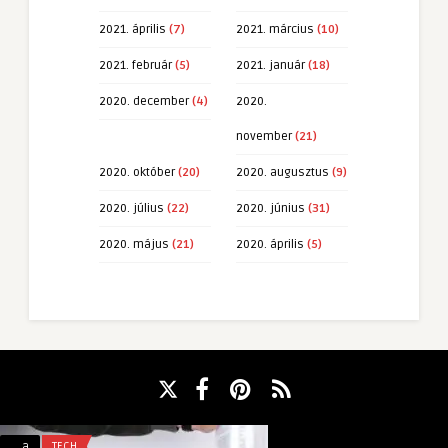
2021. április
(7)
2021. március
(10)
2021. február
(5)
2021. január
(18)
2020. december
(4)
2020.
november
(21)
2020. október
(20)
2020. augusztus
(9)
2020. július
(22)
2020. június
(31)
2020. május
(21)
2020. április
(5)
A
A
a
TECH
a
TECH