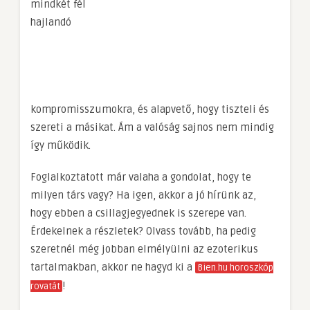
mindkét fél
hajlandó
kompromisszumokra, és alapvető, hogy tiszteli és
szereti a másikat. Ám a valóság sajnos nem mindig
így működik.
Foglalkoztatott már valaha a gondolat, hogy te
milyen társ vagy? Ha igen, akkor a jó hírünk az,
hogy ebben a csillagjegyednek is szerepe van.
Érdekelnek a részletek? Olvass tovább, ha pedig
szeretnél még jobban elmélyülni az ezoterikus
tartalmakban, akkor ne hagyd ki a
Bien.hu horoszkóp
!
rovatát