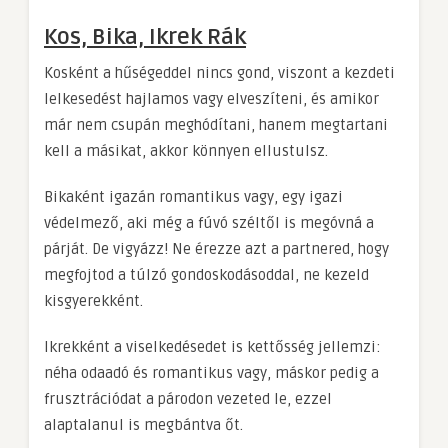
Kos, Bika, Ikrek Rák
Kosként a hűségeddel nincs gond, viszont a kezdeti
lelkesedést hajlamos vagy elveszíteni, és amikor
már nem csupán meghódítani, hanem megtartani
kell a másikat, akkor könnyen ellustulsz.
Bikaként igazán romantikus vagy, egy igazi
védelmező, aki még a fúvó széltől is megóvná a
párját. De vigyázz! Ne érezze azt a partnered, hogy
megfojtod a túlzó gondoskodásoddal, ne kezeld
kisgyerekként.
Ikrekként a viselkedésedet is kettősség jellemzi:
néha odaadó és romantikus vagy, máskor pedig a
frusztrációdat a párodon vezeted le, ezzel
alaptalanul is megbántva őt.