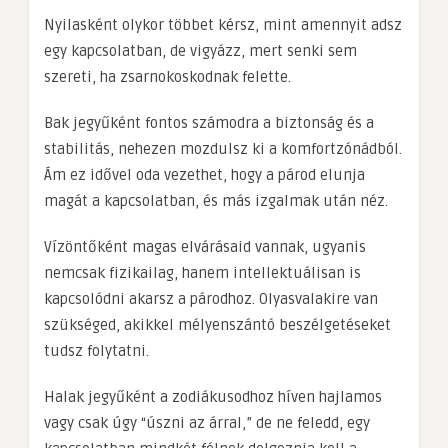
Nyilasként olykor többet kérsz, mint amennyit adsz
egy kapcsolatban, de vigyázz, mert senki sem
szereti, ha zsarnokoskodnak felette.
Bak jegyűként fontos számodra a biztonság és a
stabilitás, nehezen mozdulsz ki a komfortzónádból.
Ám ez idővel oda vezethet, hogy a párod elunja
magát a kapcsolatban, és más izgalmak után néz.
Vízöntőként magas elvárásaid vannak, ugyanis
nemcsak fizikailag, hanem intellektuálisan is
kapcsolódni akarsz a párodhoz. Olyasvalakire van
szükséged, akikkel mélyenszántó beszélgetéseket
tudsz folytatni.
Halak jegyűként a zodiákusodhoz híven hajlamos
vagy csak úgy “úszni az árral,” de ne feledd, egy