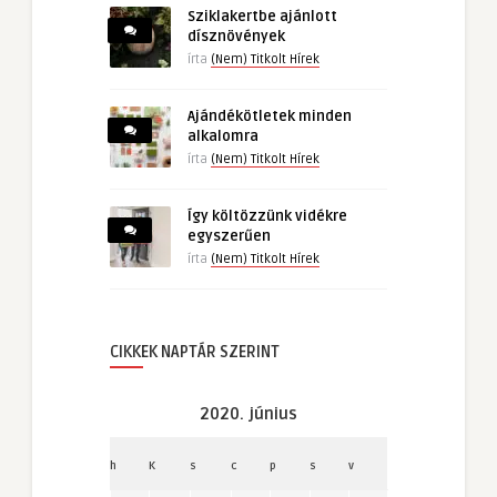
Sziklakertbe ajánlott
dísznövények
írta
(Nem) Titkolt Hírek
Ajándékötletek minden
alkalomra
írta
(Nem) Titkolt Hírek
Így költözzünk vidékre
egyszerűen
írta
(Nem) Titkolt Hírek
CIKKEK NAPTÁR SZERINT
2020. június
h
K
s
c
p
s
v