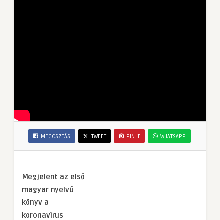
MEGOSZTÁS
TWEET
PIN IT
WHATSAPP
Megjelent az első
magyar nyelvű
könyv a
koronavírus