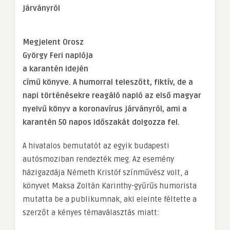
járványról
Megjelent Orosz
György Feri naplója
a karantén idején
című könyve. A humorral teleszőtt, fiktív, de a
napi történésekre reagáló napló az első magyar
nyelvű könyv a koronavírus járványról, ami a
karantén 50 napos időszakát dolgozza fel.
A hivatalos bemutatót az egyik budapesti
autósmoziban rendezték meg. Az esemény
házigazdája Németh Kristóf színművész volt, a
könyvet Maksa Zoltán Karinthy-gyűrűs humorista
mutatta be a publikumnak, aki eleinte féltette a
szerzőt a kényes témaválasztás miatt: