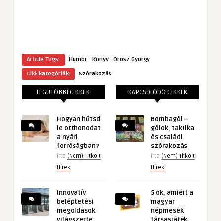
·
·
Article Tags:
Humor
Könyv
Orosz György
Cikk kategóriák:
Szórakozás
LEGUTÓBBI CIKKEK
KAPCSOLÓDÓ CIKKEK
Hogyan hűtsd
Bombagól –
le otthonodat
gólok, taktika
a nyári
és családi
forróságban?
szórakozás
írta
(Nem) Titkolt
írta
(Nem) Titkolt
Hírek
Hírek
Innovatív
5 ok, amiért a
beléptetési
magyar
megoldások
népmesék
világszerte
társasjáték