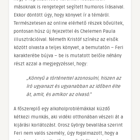
másoknak is rengeteget segített humoros írásaival.
Ekkor döntött úgy, hogy könyvet ír a témáról.
Természetesen az online elérhető részek bővültek,
pontosan húsz új fejezettel és Chelemen Paula
illusztrációival. Németh Kristóf színész az elsők
között olvasta a teljes könyvet, a bemutatón – Feri
karakterébe bújva – be is mutatott belőle néhány
részt azzal a megjegyzéssel, hogy:
„Könnyű a történettel azonosulni, hiszen az
író ugyanazt és ugyanabban az időben élte
át, amit, és amikor az olvasó
.”
A főszereplő egy alkoholproblémákkal küzdő
kétkezi munkás, aki vidéki otthonában vészeli át a
kijárási korlátozást. Orosz György bevallása szerint
Feri nem valós személy, úgy fogalmazott, hogy a