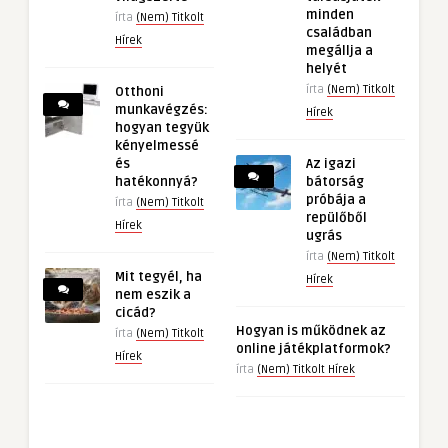
minden
írta
(Nem) Titkolt
családban
Hírek
megállja a
helyét
írta
(Nem) Titkolt
Otthoni
munkavégzés:
Hírek
hogyan tegyük
kényelmessé
és
Az igazi
hatékonnyá?
bátorság
próbája a
írta
(Nem) Titkolt
repülőből
Hírek
ugrás
írta
(Nem) Titkolt
Mit tegyél, ha
Hírek
nem eszik a
cicád?
Hogyan is működnek az
írta
(Nem) Titkolt
online játékplatformok?
Hírek
írta
(Nem) Titkolt Hírek