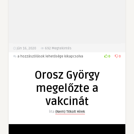
jún 16, 2020
692
Megtekintés
Orosz
0
0
a hozzászólások lehetősége kikapcsolva
György
megelőzte
Orosz György
a
vakcinát
megelőzte a
bejegyzéshez
vakcinát
Írta
(Nem) Titkolt Hírek