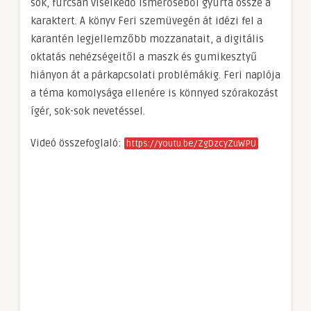
sok, furcsán viselkedő ismerőséből gyúrta össze a
karaktert. A könyv Feri szemüvegén át idézi fel a
karantén legjellemzőbb mozzanatait, a digitális
oktatás nehézségeitől a maszk és gumikesztyű
hiányon át a párkapcsolati problémákig. Feri naplója
a téma komolysága ellenére is könnyed szórakozást
ígér, sok-sok nevetéssel.
Videó összefoglaló:
https://youtu.be/ZgDzcyZuWPU