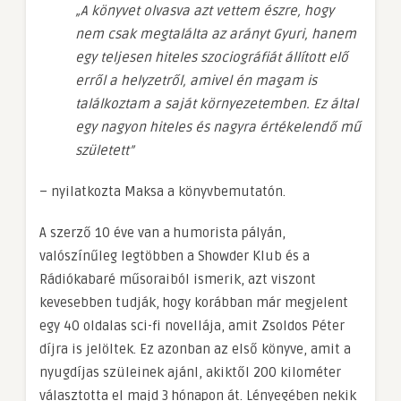
„A könyvet olvasva azt vettem észre, hogy
nem csak megtalálta az arányt Gyuri, hanem
egy teljesen hiteles szociográfiát állított elő
erről a helyzetről, amivel én magam is
találkoztam a saját környezetemben. Ez által
egy nagyon hiteles és nagyra értékelendő mű
született”
– nyilatkozta Maksa a könyvbemutatón.
A szerző 10 éve van a humorista pályán,
valószínűleg legtöbben a Showder Klub és a
Rádiókabaré műsoraiból ismerik, azt viszont
kevesebben tudják, hogy korábban már megjelent
egy 40 oldalas sci-fi novellája, amit Zsoldos Péter
díjra is jelöltek. Ez azonban az első könyve, amit a
nyugdíjas szüleinek ajánl, akiktől 200 kilométer
választotta el majd 3 hónapon át. Lényegében nekik