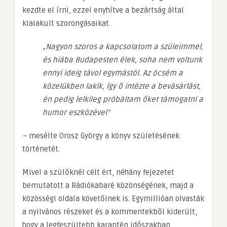
kezdte el írni, ezzel enyhítve a bezártság által
kialakult szorongásaikat.
„Nagyon szoros a kapcsolatom a szüleimmel,
és hiába Budapesten élek, soha nem voltunk
ennyi ideig távol egymástól. Az öcsém a
közelükben lakik, így ő intézte a bevásárlást,
én pedig lelkileg próbáltam őket támogatni a
humor eszközével”
–
mesélte Orosz György a könyv születésének
történetét.
Mivel a szülőknél célt ért, néhány fejezetet
bemutatott a Rádiókabaré közönségének, majd a
közösségi oldala követőinek is. Egymillióan olvasták
a nyilvános részeket és a kommentekből kiderült,
hogy a legfeszültebb karantén időszakban