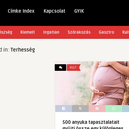
Címke Index
Kapcsolat
GYIK
észség
Kiemelt
Ingatlan
Szórakozás
Gasztro
Kul
d in:
Terhesség
KULT
500 anyuka tapasztalatait
gyűjti össze egy különleges