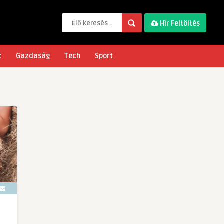
Hír Feltöltés
t
Gazdaság
Tech
Sport