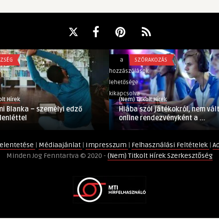
Hiába
a
SZÓRAKOZÁS
szól
hozzászólások
játékokról,
lehetősége
nem
kikapcsolva
(Nem) Titkolt Hírek
vált
 személyi edző
Hiába szól játékokról, nem vált be
be
online rendezvényként a ...
online
rendezvényként
elentetése
|
Médiaajánlat
|
Impresszum
|
Felhasználási Feltételek
|
A
a
Minden Jog Fenntartva © 2020 -
(Nem) Titkolt Hírek Szerkesztőség
Gamescom
bejegyzéshez