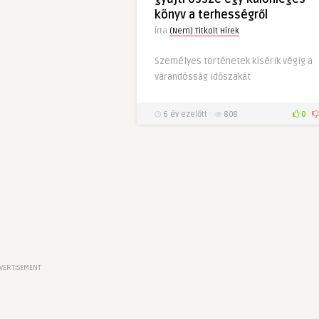
könyv a terhességről
Írta
(Nem) Titkolt Hírek
Személyes történetek kísérik végig a
várandósság időszakát
6 év ezelőtt
808
0
VERTISEMENT