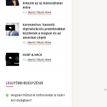
érkezik az új leányvállalat
élére
írta
(Nem) Titkolt Hírek
Koronavírus: hasonló
digitalizációs problémákkal
küzdenek a magyar és az
amerikai cégek
írta
(Nem) Titkolt Hírek
HUNT & HACK
írta
(Nem) Titkolt Hírek
LEGUTÓBBI BEJEGYZÉSEK
AD
Hogyan hűtsd le otthonodat a nyári
forróságban?