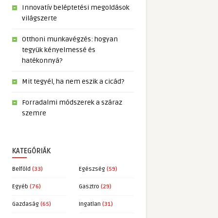
Innovatív beléptetési megoldások
világszerte
Otthoni munkavégzés: hogyan
tegyük kényelmessé és
hatékonnyá?
Mit tegyél, ha nem eszik a cicád?
Forradalmi módszerek a száraz
szemre
KATEGÓRIÁK
Belföld
(33)
Egészség
(59)
Egyéb
(76)
Gasztro
(29)
Gazdaság
(65)
Ingatlan
(31)