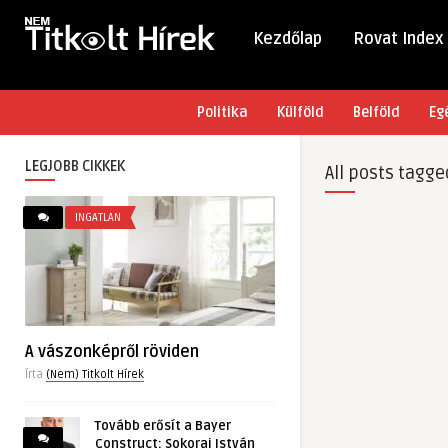
Kezdőlap
Rovat Index
Politika
Külföld
Belföld
Eg
LEGJOBB CIKKEK
All posts tagge
INGATLAN
A vászonképről röviden
Írta
(Nem) Titkolt Hírek
Tovább erősít a Bayer
Construct: Sokorai István