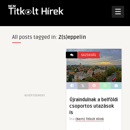
☰
All posts tagged in:
Z(s)eppelin
GAZDASÁG
ADVERTISEMENT
Újraindulnak a belföldi
csoportos utazások
is
Írta
(Nem) Titkolt Hírek