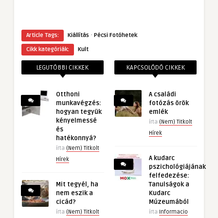
·
Article Tags:
Kiállítás
Pécsi Fotóhetek
Cikk kategóriák:
Kult
LEGUTÓBBI CIKKEK
KAPCSOLÓDÓ CIKKEK
Otthoni
A családi
munkavégzés:
fotózás örök
hogyan tegyük
emlék
kényelmessé
írta
(Nem) Titkolt
és
Hírek
hatékonnyá?
írta
(Nem) Titkolt
A kudarc
Hírek
pszichológiájának
felfedezése:
Mit tegyél, ha
Tanulságok a
nem eszik a
Kudarc
cicád?
Múzeumából
írta
(Nem) Titkolt
írta
Informacio