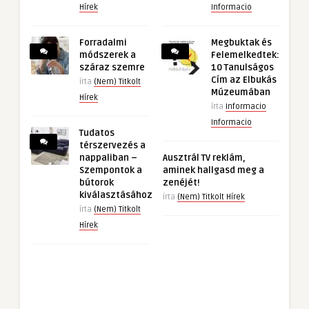
Hírek
Informacio
Forradalmi
Megbuktak és
módszerek a
Felemelkedtek:
száraz szemre
10 Tanulságos
Cím az Elbukás
írta
(Nem) Titkolt
Múzeumában
Hírek
írta
Informacio
Informacio
Tudatos
térszervezés a
nappaliban –
Ausztrál TV reklám,
Szempontok a
aminek hallgasd meg a
bútorok
zenéjét!
kiválasztásához
írta
(Nem) Titkolt Hírek
írta
(Nem) Titkolt
Hírek