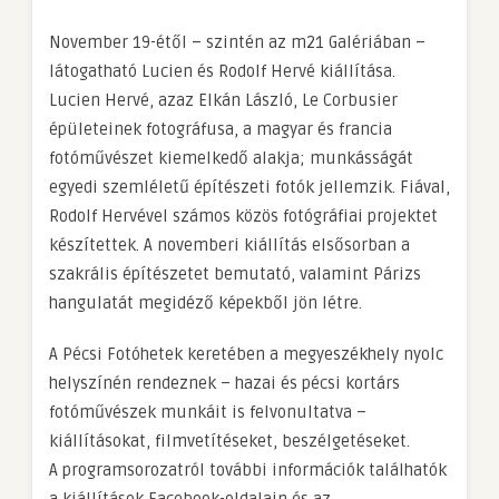
November 19-étől – szintén az m21 Galériában –
látogatható Lucien és Rodolf Hervé kiállítása.
Lucien Hervé, azaz Elkán László, Le Corbusier
épületeinek fotográfusa, a magyar és francia
fotóművészet kiemelkedő alakja; munkásságát
egyedi szemléletű építészeti fotók jellemzik. Fiával,
Rodolf Hervével számos közös fotógráfiai projektet
készítettek. A novemberi kiállítás elsősorban a
szakrális építészetet bemutató, valamint Párizs
hangulatát megidéző képekből jön létre.
A Pécsi Fotóhetek keretében a megyeszékhely nyolc
helyszínén rendeznek – hazai és pécsi kortárs
fotóművészek munkáit is felvonultatva –
kiállításokat, filmvetítéseket, beszélgetéseket.
A programsorozatról további információk találhatók