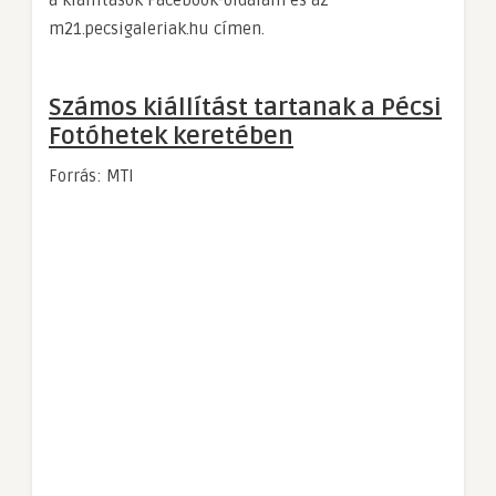
a kiállítások Facebook-oldalain és az
m21.pecsigaleriak.hu címen.
Számos kiállítást tartanak a Pécsi
Fotóhetek keretében
Forrás: MTI