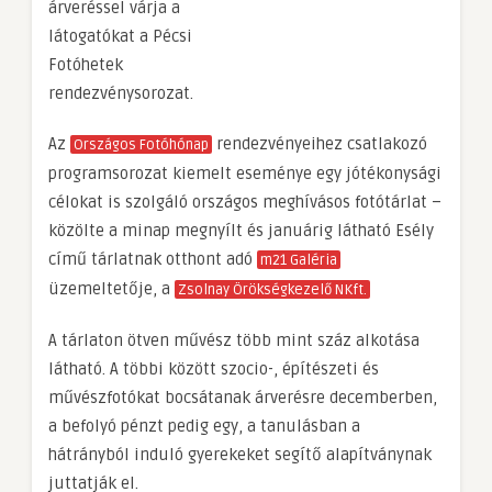
árveréssel várja a
látogatókat a Pécsi
Fotóhetek
rendezvénysorozat.
Az
rendezvényeihez csatlakozó
Országos Fotóhónap
programsorozat kiemelt eseménye egy jótékonysági
célokat is szolgáló országos meghívásos fotótárlat –
közölte a minap megnyílt és januárig látható Esély
című tárlatnak otthont adó
m21 Galéria
üzemeltetője, a
Zsolnay Örökségkezelő NKft.
A tárlaton ötven művész több mint száz alkotása
látható. A többi között szocio-, építészeti és
művészfotókat bocsátanak árverésre decemberben,
a befolyó pénzt pedig egy, a tanulásban a
hátrányból induló gyerekeket segítő alapítványnak
juttatják el.