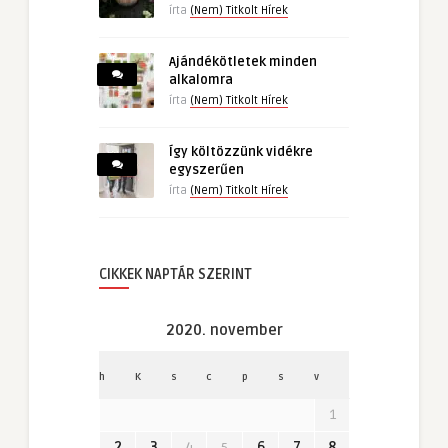
írta
(Nem) Titkolt Hírek
Ajándékötletek minden
alkalomra
írta
(Nem) Titkolt Hírek
Így költözzünk vidékre
egyszerűen
írta
(Nem) Titkolt Hírek
CIKKEK NAPTÁR SZERINT
2020. november
h
K
s
c
p
s
v
1
2
3
4
5
6
7
8