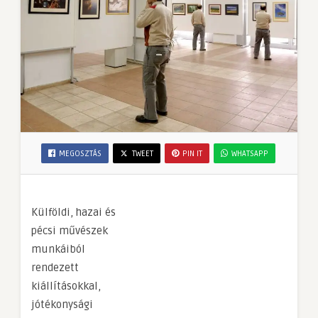
MEGOSZTÁS
TWEET
PIN IT
WHATSAPP
Külföldi, hazai és
pécsi művészek
munkáiból
rendezett
kiállításokkal,
jótékonysági