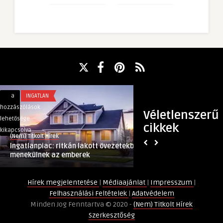
Ingatlanpiac:
Idén
a
INGATLAN
a
BELFÖLD
ritkán
hamarabb
hozzászólások
hozzászólások
Véletlenszerű
lakott
jelentek
lehetősége
lehetősége
cikkek
övezetekbe
meg
kikapcsolva
kikapcsolva
(Nem) Titkolt Hírek
(Nem) Titkolt Hírek
menekülnek
kártevők
Ingatlanpiac: ritkán lakott övezetekbe
Idén hamarabb jel
az
a
menekülnek az emberek
a földeken
emberek
földeken
bejegyzéshez
bejegyzéshez
Hírek megjelentetése
|
Médiaajánlat
|
Impresszum
|
Felhasználási Feltételek
|
Adatvédelem
Minden Jog Fenntartva © 2020 -
(Nem) Titkolt Hírek
Szerkesztőség