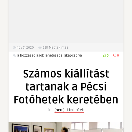
nov 7, 2020
638
Megtekintés
Számos
0
0
a hozzászólások lehetősége kikapcsolva
kiállítást
tartanak
Számos kiállítást
a
Pécsi
tartanak a Pécsi
Fotóhetek
keretében
Fotóhetek keretében
bejegyzéshez
Írta
(Nem) Titkolt Hírek