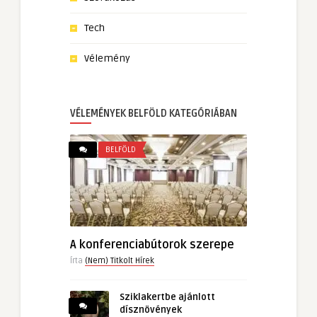
Tech
Vélemény
VÉLEMÉNYEK BELFÖLD KATEGÓRIÁBAN
BELFÖLD
A konferenciabútorok szerepe
Írta
(Nem) Titkolt Hírek
Sziklakertbe ajánlott
dísznövények