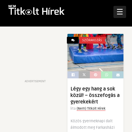
☰
SZÓRAKOZÁS
ADVERTISEMENT
Légy egy hang a sok
közül! – összefogás a
gyerekekért
Írta
(Nem) Titkolt Hírek
Közös gyermeknapi dalt
álmodott meg Farkasházi