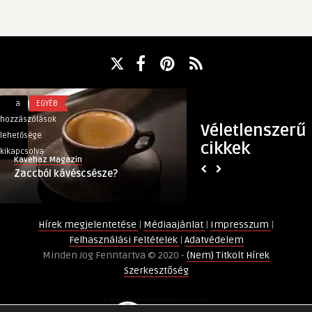
Zaccból
Szélvédő
a
EGYÉB
a
TECH
kávéscsésze?
javítás:
hozzászólások
hozzászólások
Véletlenszerű
bejegyzéshez
A
lehetősége
lehetősége
cikkek
megbízható
kikapcsolva
kikapcsolva
Kavehaz Magazin
(Nem) Titkolt Hírek
megoldás
Zaccból kávéscsésze?
Szélvédő javítás: 
az
megoldás az autója 
autója
biztonságáért
Hírek megjelentetése
|
Médiaajánlat
|
Impresszum
|
bejegyzéshez
Felhasználási Feltételek
|
Adatvédelem
Minden Jog Fenntartva © 2020 -
(Nem) Titkolt Hírek
Szerkesztőség