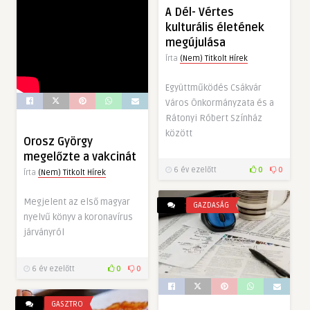
A Dél- Vértes
kulturális életének
megújulása
Írta
(Nem) Titkolt Hírek
Együttműködés Csákvár
Város Önkormányzata és a
Rátonyi Róbert Színház
között
Orosz György
megelőzte a vakcinát
6 év ezelőtt
0
0
Írta
(Nem) Titkolt Hírek
Megjelent az első magyar
GAZDASÁG
nyelvű könyv a koronavírus
járványról
6 év ezelőtt
0
0
GASZTRO