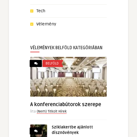
Tech
Vélemény
VÉLEMÉNYEK BELFÖLD KATEGÓRIÁBAN
BELFÖLD
A konferenciabútorok szerepe
Írta
(Nem) Titkolt Hírek
Sziklakertbe ajánlott
dísznövények