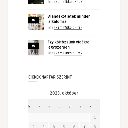
írta
(Nem) Titkolt Hírek
Ajándékötletek minden
alkalomra
írta
(Nem) Titkolt Hírek
Így költözzünk vidékre
egyszerűen
írta
(Nem) Titkolt Hírek
CIKKEK NAPTÁR SZERINT
2023. október
h
K
s
c
p
s
v
1
2
3
4
5
6
7
8