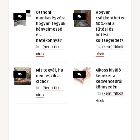
Otthoni
Hogyan
munkavégzés:
csökkentheted
hogyan tegyük
50%-kal a
kényelmessé
fűtési és
és
hűtési
hatékonnyá?
költségeidet?
írta
(Nem) Titkolt
írta
(Nem) Titkolt
Hírek
Hírek
Mit tegyél, ha
Alkoss kiváló
nem eszik a
képeket a
cicád?
kedvencedről
könnyedén
írta
(Nem) Titkolt
írta
(Nem) Titkolt
Hírek
Hírek