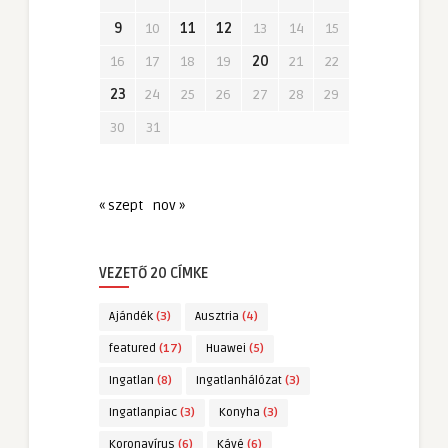
9
10
11
12
13
14
15
16
17
18
19
20
21
22
23
24
25
26
27
28
29
30
31
« szept
nov »
VEZETŐ 20 CÍMKE
Ajándék
(3)
Ausztria
(4)
featured
(17)
Huawei
(5)
Ingatlan
(8)
Ingatlanhálózat
(3)
Ingatlanpiac
(3)
Konyha
(3)
Koronavírus
(6)
Kávé
(6)