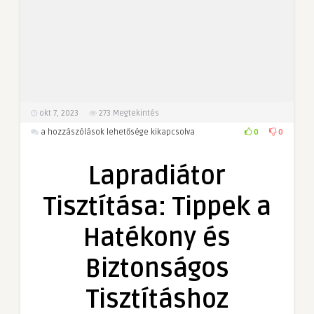
okt 7, 2023
273
Megtekintés
Lapradiátor
0
0
a hozzászólások lehetősége kikapcsolva
Tisztítása:
Tippek
Lapradiátor
a
Hatékony
Tisztítása: Tippek a
és
Biztonságos
Hatékony és
Tisztításhoz
bejegyzéshez
Biztonságos
Tisztításhoz