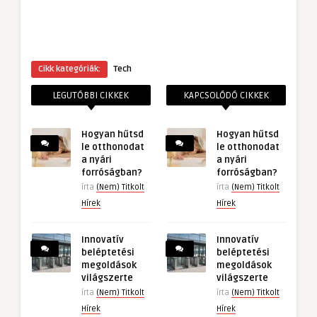
Cikk kategóriák:
Tech
LEGUTÓBBI CIKKEK
KAPCSOLÓDÓ CIKKEK
Hogyan hűtsd
Hogyan hűtsd
le otthonodat
le otthonodat
a nyári
a nyári
forróságban?
forróságban?
írta
(Nem) Titkolt
írta
(Nem) Titkolt
Hírek
Hírek
Innovatív
Innovatív
beléptetési
beléptetési
megoldások
megoldások
világszerte
világszerte
írta
(Nem) Titkolt
írta
(Nem) Titkolt
Hírek
Hírek