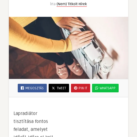
Írta
(Nem) Titkolt Hírek
MEGOSZTÁS
TWEET
PIN IT
WHATSAPP
Lapradiátor
tisztítása fontos
feladat, amelyet