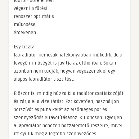
időről-időre el kell
végezni a fűtési
rendszer optimális
működése
érdekében.
Egy tiszta
lapradiátor nemcsak hatékonyabban működik, de a
levegő minőségét is javítja az otthonban. Sokan
azonban nem tudják, hogyan végezzenek el egy
alapos lapradiátor tisztítást.
Először is, mindig húzza ki a radiátor csatlakozóját
és zárja el a vízellátást. Ezt követően, használjon
porszívót és puha kefét az elsődleges por és
szennyeződés eltávolításához. Különösen figyeljen
a lapradiátor nehezen hozzáférhető részeire, mivel
itt gyűlik meg a legtöbb szennyeződés.