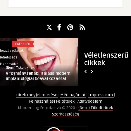
A
Először
a
EGÉSZSÉG
a
SPORT
foghiány
indult,
hozzászólások
hozzászólások
Véletlenszerű
rehabilitálása
egyből
lehetősége
lehetősége
cikkek
modern
aranyérmet
kikapcsolva
kikapcsolva
(Nem) Titkolt Hírek
(Nem) Titkolt Hírek
implantológiai
szerzett
A foghiány rehabilitálása modern
Először indult, egy
beavatkozással
a
implantológiai beavatkozással
szerzett a kamion
bejegyzéshez
kamionhúzó
Dorina
Hírek megjelentetése
|
Médiaajánlat
|
Impresszum
|
bejegyzéshez
Felhasználási Feltételek
|
Adatvédelem
Minden Jog Fenntartva © 2020 -
(Nem) Titkolt Hírek
Szerkesztőség