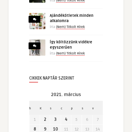
írta
(Nem) Titkolt Hírek
Ajándékötletek minden
alkalomra
írta
(Nem) Titkolt Hírek
Így költözzünk vidékre
egyszerűen
írta
(Nem) Titkolt Hírek
CIKKEK NAPTÁR SZERINT
2021. március
h
K
s
c
p
s
v
1
2
3
4
5
6
7
8
9
10
11
12
13
14