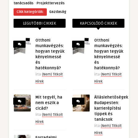
·
tanácsadás
Projekttervezés
Cikk kategóriák:
Gazdaság
LEGUTÓBBI CIKKEK
KAPCSOLÓDÓ CIKKEK
Otthoni
Otthoni
munkavégzés:
munkavégzés:
hogyan tegyük
hogyan tegyük
kényelmessé
kényelmessé
és
és
hatékonnyá?
hatékonnyá?
írta
(Nem) Titkolt
írta
(Nem) Titkolt
Hírek
Hírek
Mit tegyél, ha
Álláslehetőségek
nem eszik a
Budapesten:
cicád?
karrierépítési
tippek és
írta
(Nem) Titkolt
tanácsok
Hírek
írta
(Nem) Titkolt
Hírek
Forradalmi