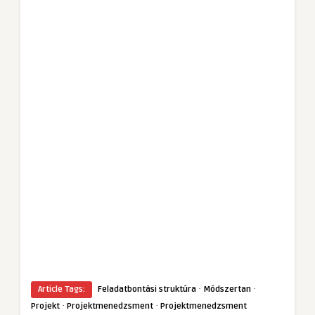
·
·
Article Tags:
Feladatbontási struktúra
Módszertan
·
·
Projekt
Projektmenedzsment
Projektmenedzsment