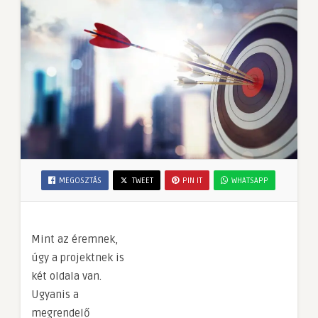
MEGOSZTÁS
TWEET
PIN IT
WHATSAPP
Mint az éremnek,
úgy a projektnek is
két oldala van.
Ugyanis a
megrendelő