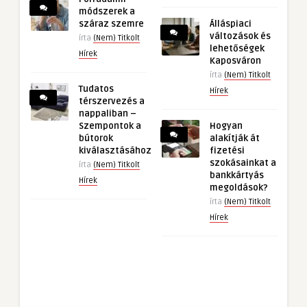
módszerek a
száraz szemre
Álláspiaci
változások és
írta
(Nem) Titkolt
lehetőségek
Hírek
Kaposváron
írta
(Nem) Titkolt
Tudatos
Hírek
térszervezés a
nappaliban –
Szempontok a
Hogyan
bútorok
alakítják át
kiválasztásához
fizetési
szokásainkat a
írta
(Nem) Titkolt
bankkártyás
Hírek
megoldások?
írta
(Nem) Titkolt
Hírek