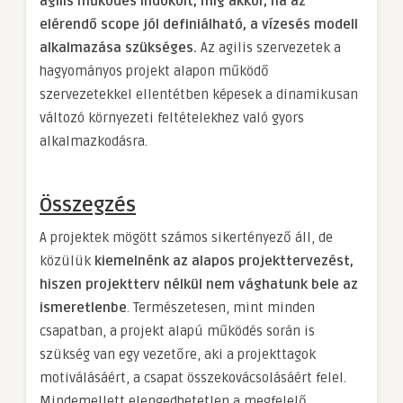
agilis működés indokolt, míg akkor, ha az
elérendő scope jól definiálható, a vízesés modell
alkalmazása szükséges.
Az agilis szervezetek a
hagyományos projekt alapon működő
szervezetekkel ellentétben képesek a dinamikusan
változó környezeti feltételekhez való gyors
alkalmazkodásra.
Összegzés
A projektek mögött számos sikertényező áll, de
közülük
kiemelnénk az alapos projekttervezést,
hiszen projektterv nélkül nem vághatunk bele az
ismeretlenbe
. Természetesen, mint minden
csapatban, a projekt alapú működés során is
szükség van egy vezetőre, aki a projekttagok
motiválásáért, a csapat összekovácsolásáért felel.
Mindemellett elengedhetetlen a megfelelő