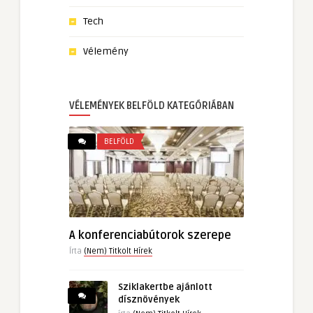
Tech
Vélemény
VÉLEMÉNYEK BELFÖLD KATEGÓRIÁBAN
BELFÖLD
A konferenciabútorok szerepe
Írta
(Nem) Titkolt Hírek
Sziklakertbe ajánlott
dísznövények