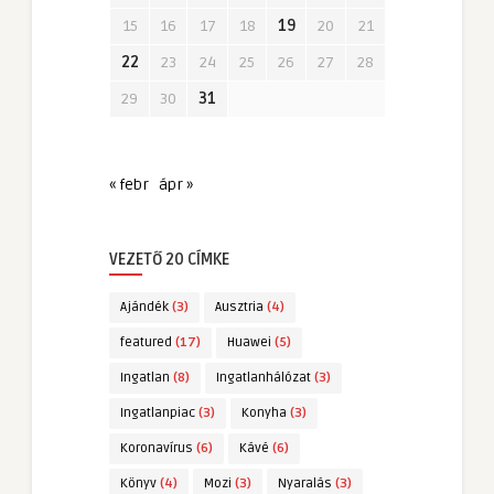
15
16
17
18
19
20
21
22
23
24
25
26
27
28
29
30
31
« febr
ápr »
VEZETŐ 20 CÍMKE
Ajándék
(3)
Ausztria
(4)
featured
(17)
Huawei
(5)
Ingatlan
(8)
Ingatlanhálózat
(3)
Ingatlanpiac
(3)
Konyha
(3)
Koronavírus
(6)
Kávé
(6)
Könyv
(4)
Mozi
(3)
Nyaralás
(3)