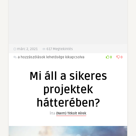
márc 2, 2021
617
Megtekintés
Mi
0
0
a hozzászólások lehetősége kikapcsolva
áll
a
Mi áll a sikeres
sikeres
projektek
projektek
hátterében?
bejegyzéshez
hátterében?
Írta
(Nem) Titkolt Hírek