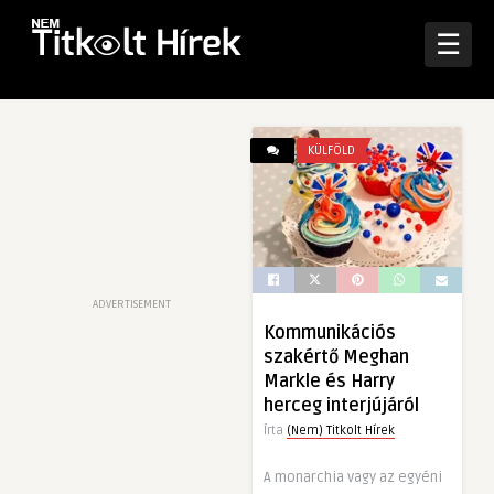
☰
KÜLFÖLD
ADVERTISEMENT
Kommunikációs
szakértő Meghan
Markle és Harry
herceg interjújáról
Írta
(Nem) Titkolt Hírek
A monarchia vagy az egyéni