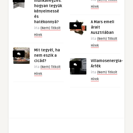
munkavégzés:
hogyan tegyük
Hírek
kényelmessé
és
hatékonnyá?
A Mars emeli
árait
írta
(Nem) Titkolt
Ausztriában
Hírek
írta
(Nem) Titkolt
Hírek
Mit tegyél, ha
nem eszik a
cicád?
Villamosenergia-
Árfék
írta
(Nem) Titkolt
írta
(Nem) Titkolt
Hírek
Hírek