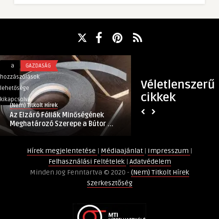
Az
Futószőnyeg
a
GAZDASÁG
a
INGATLAN
Elzáró
–
hozzászólások
hozzászólások
Véletlenszerű
Fóliák
A
lehetősége
lehetősége
cikkek
Minőségének
Kényelmes
kikapcsolva
kikapcsolva
(Nem) Titkolt Hírek
(Nem) Titkolt Hírek
Meghatározó
és
Az Elzáró Fóliák Minőségének
Futószőnyeg – A Ké
Szerepe
Stílusos
Meghatározó Szerepe a Bútor ...
Megoldás a Lép� ..
a
Megoldás
Bútorgyártásban:
a
Hírek megjelentetése
|
Médiaajánlat
|
Impresszum
|
Az
Lépések
Felhasználási Feltételek
|
Adatvédelem
Apró
Könnyedségéért
Minden Jog Fenntartva © 2020 -
(Nem) Titkolt Hírek
Részletek
bejegyzéshez
Szerkesztőség
Nagy
Horderejű
Hatása
bejegyzéshez