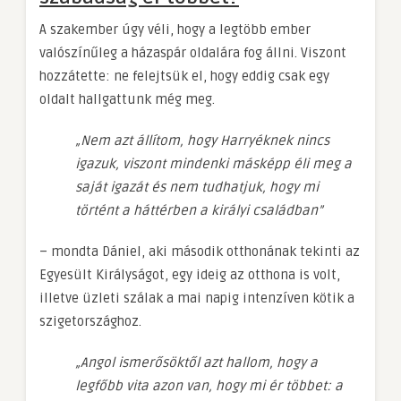
A szakember úgy véli, hogy a legtöbb ember
valószínűleg a házaspár oldalára fog állni. Viszont
hozzátette: ne felejtsük el, hogy eddig csak egy
oldalt hallgattunk még meg.
„Nem azt állítom, hogy Harryéknek nincs
igazuk, viszont mindenki másképp éli meg a
saját igazát és nem tudhatjuk, hogy mi
történt a háttérben a királyi családban”
– mondta Dániel, aki második otthonának tekinti az
Egyesült Királyságot, egy ideig az otthona is volt,
illetve üzleti szálak a mai napig intenzíven kötik a
szigetországhoz.
„Angol ismerősöktől azt hallom, hogy a
legfőbb vita azon van, hogy mi ér többet: a