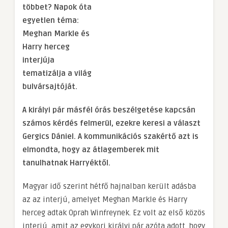
többet?
Napok óta
egyetlen téma:
Meghan Markle és
Harry herceg
interjúja
tematizálja a világ
bulvársajtóját.
A királyi pár másfél órás beszélgetése kapcsán
számos kérdés felmerül, ezekre keresi a választ
Gergics Dániel. A kommunikációs szakértő azt is
elmondta, hogy az átlagemberek mit
tanulhatnak Harryéktől.
Magyar idő szerint hétfő hajnalban került adásba
az az interjú, amelyet Meghan Markle és Harry
herceg adtak Oprah Winfreynek. Ez volt az első közös
interjú, amit az egykori királyi pár azóta adott, hogy