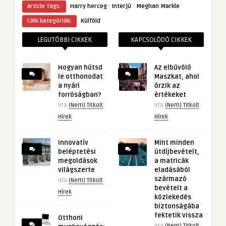
·
·
Article Tags:
Harry herceg
Interjú
Meghan Markle
Cikk kategóriák:
Külföld
LEGUTÓBBI CIKKEK
KAPCSOLÓDÓ CIKKEK
Hogyan hűtsd
Az elbűvölő
le otthonodat
Maszkat, ahol
a nyári
őrzik az
forróságban?
értékeket
írta
(Nem) Titkolt
írta
(Nem) Titkolt
Hírek
Hírek
Innovatív
Mint minden
beléptetési
útdíjbevételt,
megoldások
a matricák
világszerte
eladásából
származó
írta
(Nem) Titkolt
bevételt a
Hírek
közlekedés
biztonságába
fektetik vissza
Otthoni
írta
(Nem) Titkolt