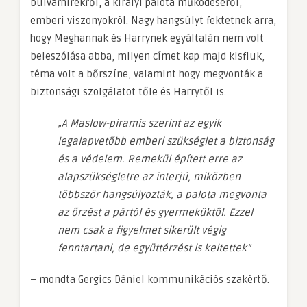
bulvárhírekről, a királyi palota működéséről,
emberi viszonyokról. Nagy hangsúlyt fektetnek arra,
hogy Meghannak és Harrynek egyáltalán nem volt
beleszólása abba, milyen címet kap majd kisfiuk,
téma volt a bőrszíne, valamint hogy megvonták a
biztonsági szolgálatot tőle és Harrytől is.
„A Maslow-piramis szerint az egyik
legalapvetőbb emberi szükséglet a biztonság
és a védelem. Remekül épített erre az
alapszükségletre az interjú, miközben
többször hangsúlyozták, a palota megvonta
az őrzést a pártól és gyermeküktől. Ezzel
nem csak a figyelmet sikerült végig
fenntartani, de együttérzést is keltettek”
– mondta Gergics Dániel kommunikációs szakértő.