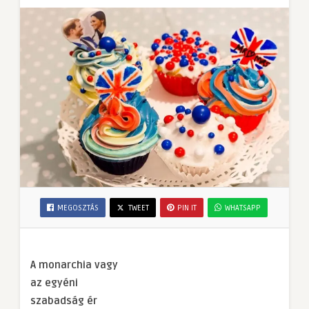
MEGOSZTÁS
TWEET
PIN IT
WHATSAPP
A monarchia vagy
az egyéni
szabadság ér