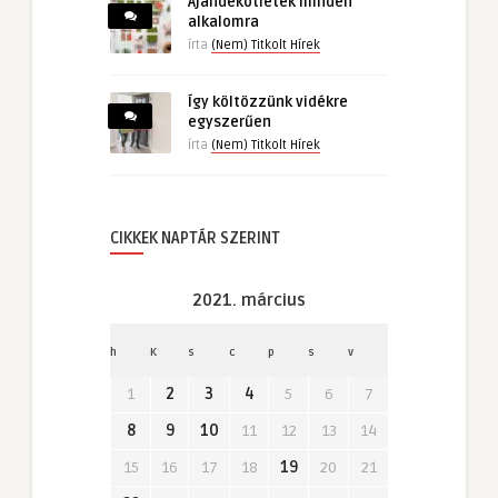
Ajándékötletek minden
alkalomra
írta
(Nem) Titkolt Hírek
Így költözzünk vidékre
egyszerűen
írta
(Nem) Titkolt Hírek
CIKKEK NAPTÁR SZERINT
2021. március
h
K
s
c
p
s
v
1
2
3
4
5
6
7
8
9
10
11
12
13
14
15
16
17
18
19
20
21