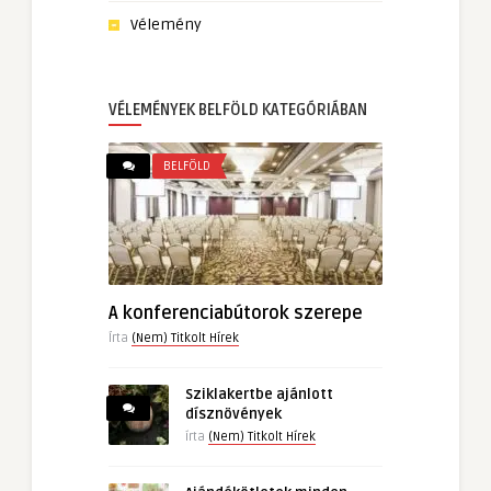
Vélemény
VÉLEMÉNYEK BELFÖLD KATEGÓRIÁBAN
BELFÖLD
A konferenciabútorok szerepe
Írta
(Nem) Titkolt Hírek
Sziklakertbe ajánlott
dísznövények
írta
(Nem) Titkolt Hírek