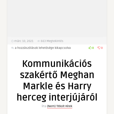
márc 10, 2021
663
Megtekintés
Kommunikációs
0
0
a hozzászólások lehetősége kikapcsolva
szakértő
Meghan
Kommunikációs
Markle
és
szakértő Meghan
Harry
herceg
Markle és Harry
interjújáról
bejegyzéshez
herceg interjújáról
Írta
(Nem) Titkolt Hírek