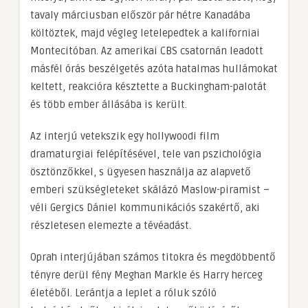
tavaly márciusban először pár hétre Kanadába
költöztek, majd végleg letelepedtek a kaliforniai
Montecitóban. Az amerikai CBS csatornán leadott
másfél órás beszélgetés azóta hatalmas hullámokat
keltett, reakcióra késztette a Buckingham-palotát
és több ember állásába is került.
Az interjú vetekszik egy hollywoodi film
dramaturgiai felépítésével, tele van pszichológia
ösztönzőkkel, s ügyesen használja az alapvető
emberi szükségleteket skálázó Maslow-piramist –
véli Gergics Dániel kommunikációs szakértő, aki
részletesen elemezte a tévéadást.
Oprah interjújában számos titokra és megdöbbentő
tényre derül fény Meghan Markle és Harry herceg
életéből. Lerántja a leplet a róluk szóló