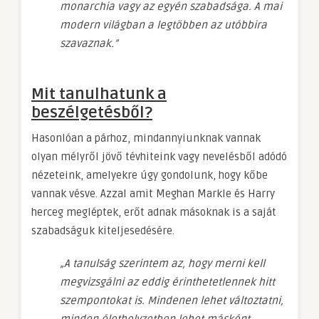
monarchia vagy az egyén szabadsága. A mai
modern világban a legtöbben az utóbbira
szavaznak.”
Mit tanulhatunk a
beszélgetésből?
Hasonlóan a párhoz, mindannyiunknak vannak
olyan mélyről jövő tévhiteink vagy nevelésből adódó
nézeteink, amelyekre úgy gondolunk, hogy kőbe
vannak vésve. Azzal amit Meghan Markle és Harry
herceg megléptek, erőt adnak másoknak is a saját
szabadságuk kiteljesedésére.
„A tanulság szerintem az, hogy merni kell
megvizsgálni az eddig érinthetetlennek hitt
szempontokat is. Mindenen lehet változtatni,
minden élethelyzetben lehet másként