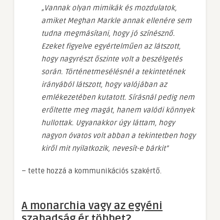
„Vannak olyan mimikák és mozdulatok,
amiket Meghan Markle annak ellenére sem
tudna megmásítani, hogy jó színésznő.
Ezeket figyelve egyértelműen az látszott,
hogy nagyrészt őszinte volt a beszélgetés
során. Történetmesélésnél a tekintetének
irányából látszott, hogy valójában az
emlékezetében kutatott. Sírásnál pedig nem
erőltette meg magát, hanem valódi könnyek
hullottak. Ugyanakkor úgy láttam, hogy
nagyon óvatos volt abban a tekintetben hogy
kiről mit nyilatkozik, nevesít-e bárkit”
– tette hozzá a kommunikációs szakértő.
A monarchia vagy az egyéni
szabadság ér többet?