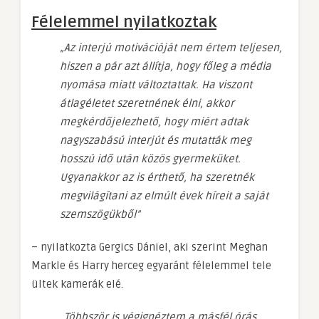
Félelemmel nyilatkoztak
„Az interjú motivációját nem értem teljesen,
hiszen a pár azt állítja, hogy főleg a média
nyomása miatt változtattak. Ha viszont
átlagéletet szeretnének élni, akkor
megkérdőjelezhető, hogy miért adtak
nagyszabású interjút és mutatták meg
hosszú idő után közös gyermeküket.
Ugyanakkor az is érthető, ha szeretnék
megvilágítani az elmúlt évek híreit a saját
szemszögükből”
– nyilatkozta Gergics Dániel, aki szerint Meghan
Markle és Harry herceg egyaránt félelemmel tele
ültek kamerák elé.
„Többször is végignéztem a másfél órás