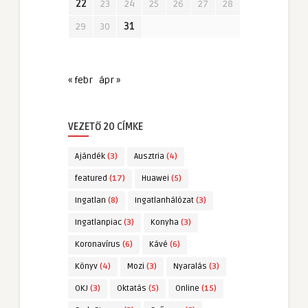
22
23
24
25
26
27
28
29
30
31
« febr
ápr »
VEZETŐ 20 CÍMKE
Ajándék
(3)
Ausztria
(4)
featured
(17)
Huawei
(5)
Ingatlan
(8)
Ingatlanhálózat
(3)
Ingatlanpiac
(3)
Konyha
(3)
Koronavírus
(6)
Kávé
(6)
Könyv
(4)
Mozi
(3)
Nyaralás
(3)
OKJ
(3)
Oktatás
(5)
Online
(15)