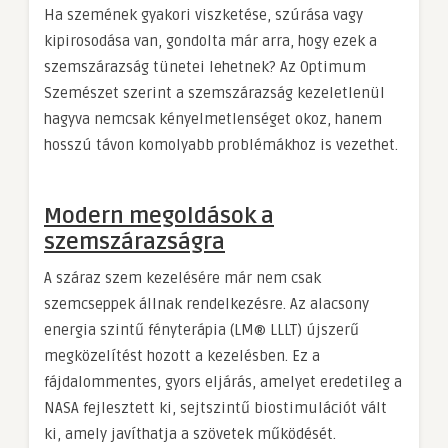
Ha szemének gyakori viszketése, szúrása vagy
kipirosodása van, gondolta már arra, hogy ezek a
szemszárazság tünetei lehetnek? Az Optimum
Szemészet szerint a szemszárazság kezeletlenül
hagyva nemcsak kényelmetlenséget okoz, hanem
hosszú távon komolyabb problémákhoz is vezethet.
Modern megoldások a
szemszárazságra
A száraz szem kezelésére már nem csak
szemcseppek állnak rendelkezésre. Az alacsony
energia szintű fényterápia (LM® LLLT) újszerű
megközelítést hozott a kezelésben. Ez a
fájdalommentes, gyors eljárás, amelyet eredetileg a
NASA fejlesztett ki, sejtszintű biostimulációt vált
ki, amely javíthatja a szövetek működését.