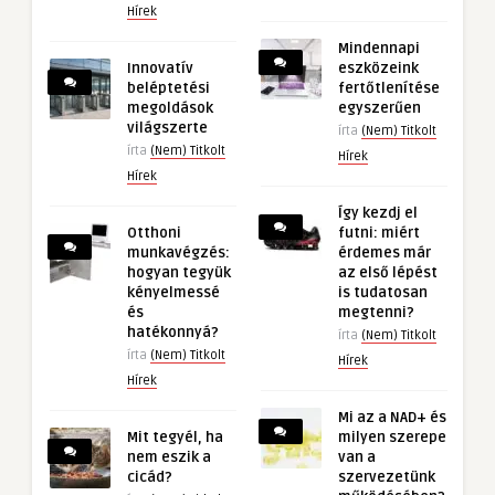
Hírek
Mindennapi
Innovatív
eszközeink
beléptetési
fertőtlenítése
megoldások
egyszerűen
világszerte
írta
(Nem) Titkolt
írta
(Nem) Titkolt
Hírek
Hírek
Így kezdj el
Otthoni
futni: miért
munkavégzés:
érdemes már
hogyan tegyük
az első lépést
kényelmessé
is tudatosan
és
megtenni?
hatékonnyá?
írta
(Nem) Titkolt
írta
(Nem) Titkolt
Hírek
Hírek
Mi az a NAD+ és
Mit tegyél, ha
milyen szerepe
nem eszik a
van a
cicád?
szervezetünk