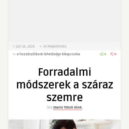
jún 16, 2026
34
Megtekintés
Forradalmi
0
0
a hozzászólások lehetősége kikapcsolva
módszerek
a
Forradalmi
száraz
szemre
módszerek a száraz
bejegyzéshez
szemre
Írta
(Nem) Titkolt Hírek