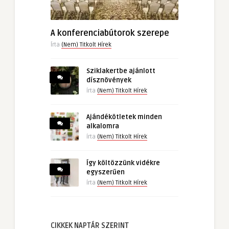
A konferenciabútorok szerepe
Írta
(Nem) Titkolt Hírek
Sziklakertbe ajánlott
dísznövények
írta
(Nem) Titkolt Hírek
Ajándékötletek minden
alkalomra
írta
(Nem) Titkolt Hírek
Így költözzünk vidékre
egyszerűen
írta
(Nem) Titkolt Hírek
CIKKEK NAPTÁR SZERINT