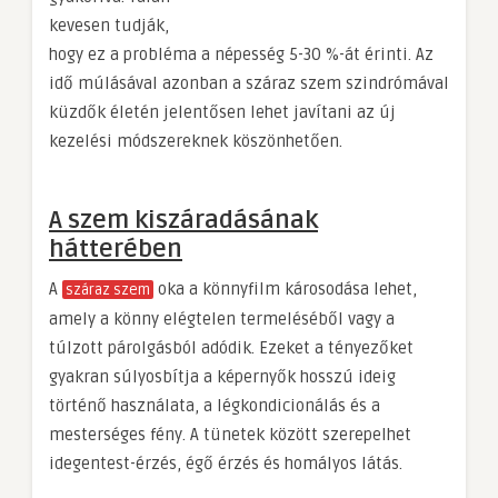
kevesen tudják,
hogy ez a probléma a népesség 5-30 %-át érinti. Az
idő múlásával azonban a száraz szem szindrómával
küzdők életén jelentősen lehet javítani az új
kezelési módszereknek köszönhetően.
A szem kiszáradásának
hátterében
A
oka a könnyfilm károsodása lehet,
száraz szem
amely a könny elégtelen termeléséből vagy a
túlzott párolgásból adódik. Ezeket a tényezőket
gyakran súlyosbítja a képernyők hosszú ideig
történő használata, a légkondicionálás és a
mesterséges fény. A tünetek között szerepelhet
idegentest-érzés, égő érzés és homályos látás.