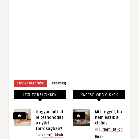
Cikk kategóriák:
Egészség
LEGUTÓBBI CIKKEK
KAPCSOLÓDÓ CIKKEK
Hogyan hűtsd
Mit tegyél, ha
le otthonodat
nem eszik a
a nyári
cicád?
forróságban?
írta
(Nem) Titkolt
írta
(Nem) Titkolt
Hírek