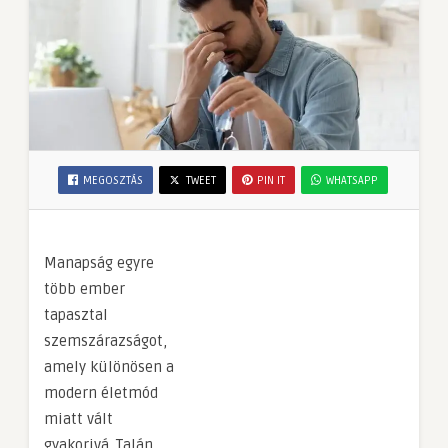
MEGOSZTÁS
TWEET
PIN IT
WHATSAPP
Manapság egyre
több ember
tapasztal
szemszárazságot,
amely különösen a
modern életmód
miatt vált
gyakorivá. Talán