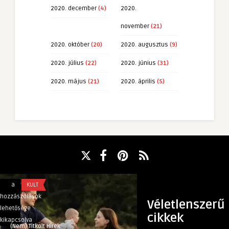
2020. december
(4)
2020.
november
(21)
2020. október
(20)
2020. augusztus
(9)
2020. július
(22)
2020. június
(31)
2020. május
(21)
2020. április
(5)
A
A
a
KULT
a
EGYÉB
családi
munkaruha
hozzászólások
hozzászólások
Véletlenszerű
fotózás
szerepe:
lehetősége
lehetősége
cikkek
örök
biztonság
kikapcsolva
kikapcsolva
(Nem) Titkolt Hírek
(Nem) Titkolt Hírek
emlék
és