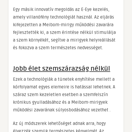
Egy másik innovatív megoldás az E-Eye kezelés,
amely villanófény technológiát használ. Az eljárás
kifejezetten a Meibom-mirigy működési zavarára
fejlesztették ki, a szem érintése nélkül stimulálja
a szem környékét, segítve a mirigyek helyreállását
és fokozva a szem természetes nedvességet.
Jobb élet szemszárazság nélkül
Ezek a technológiák a tünetek enyhítése mellett a
kórfolyamat egyes elemeire is hatással lehetnek. A
száraz szem kezeletlen esetben a szemfelszín
krónikus gyulladásához és a Meibom-mirigyek
működési zavarának súlyosbodásához vezethet .
Az új módszerek lehetőséget adnak arra, hogy
élvezzék szemük természetes kényelmét. Az