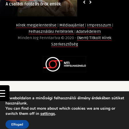
A családi fotózás örök emlék
A munkaruha szerep
bejegyzéshez
megjelenés
megjelenés a munk
a
munkahelyen
Hírek megjelentetése
|
Médiaajánlat
|
Impresszum
|
bejegyzéshez
Felhasználási Feltételek
|
Adatvédelem
Minden Jog Fenntartva © 2020 -
(Nem) Titkolt Hírek
Szerkesztőség
A weboldalon a minőségi felhasználói élmény érdekében sütiket
használunk.
You can find out more about which cookies we are using or
switch them off in
settings
.
Elfogad