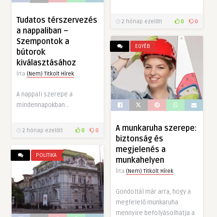
Tudatos térszervezés
2 hónap ezelőtt
0
0
a nappaliban –
Szempontok a
EGYÉB
bútorok
kiválasztásához
Írta
(Nem) Titkolt Hírek
A nappali szerepe a
mindennapokban…
A munkaruha szerepe:
2 hónap ezelőtt
0
0
biztonság és
megjelenés a
POLITIKA
munkahelyen
Írta
(Nem) Titkolt Hírek
Gondoltál már arra, hogy a
megfelelő munkaruha
mennyire befolyásolhatja a