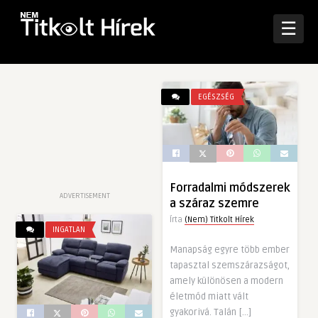
☰
EGÉSZSÉG
Forradalmi módszerek
ADVERTISEMENT
a száraz szemre
Írta
(Nem) Titkolt Hírek
INGATLAN
Manapság egyre több ember
tapasztal szemszárazságot,
amely különösen a modern
életmód miatt vált
gyakorivá. Talán […]