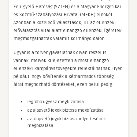
Felügyelő Hatóság (SZTFH) és a Magyar Energetikai
és Közmű-szabályozási Hivatal (MEKH) elnökét.
Azonban a közeledő választások, ill. az ellenzéki
előválasztás vitái alatt elhangzó ellenzéki ígéretek
megmozgathattak valamit kormányoldalon…
Ugyanis a törvényjavaslatnak olyan részei is
vannak, melyek kifejezetten a most elhangzó
ellenzéki kampányszövegekre reflektálhatnak. Ilyen
például, hogy bővítenék a kétharmados többség
által meghozható döntéseket, ezen belül pedig:
legf
őbb ügyész megbízatása
az alapvető jogok biztosa megbízatása
az alapvető jogok biztosa helyettesének
megbízatása