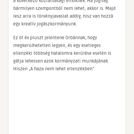
a következő köztársasági elnöknek. Ha jogilag
bármilyen szempontból nem lehet, akkor is. Majd
lesz arra is törvényjavaslat addig, hisz van hozzá
egy kreatív jogászkormányunk.
Ez öt év pluszt jelentene Orbánnak, hogy
megkerülhetetlen legyen, és egy esetleges
ellenzéki többség hatalomra kerülése esetén is
gátja lehessen azok kormányzati munkájának.
Hiszen „A haza nem lehet ellenzékben”.