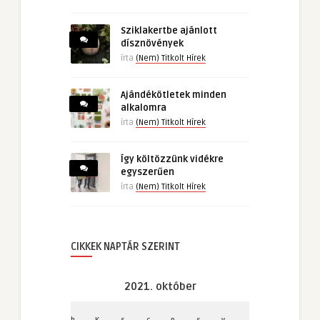
Sziklakertbe ajánlott
dísznövények
írta
(Nem) Titkolt Hírek
Ajándékötletek minden
alkalomra
írta
(Nem) Titkolt Hírek
Így költözzünk vidékre
egyszerűen
írta
(Nem) Titkolt Hírek
CIKKEK NAPTÁR SZERINT
2021. október
h
K
s
c
p
s
v