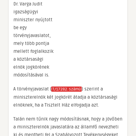
Dr. Varga Judit
igazságügyi
miniszter nyújtott
be egy
törvényjavaslatot,
mely több pontja
mellett foglalkozik
a köztársasági
elnök jogkörének
módosításával is.
A törvényjavaslat (
) szerint a
T/1
7282
. számú
miniszterelnök két jogkörét átadja a köztársasági
elnöknek, ha a Tisztelt Ház elfogadja azt.
Talán nem tűnik nagy módosításnak, hogy a jövőben
a miniszterelnök javaslatára az államfő nevezheti
ki és mentheti fel a Szabályozott Tevékenységeket