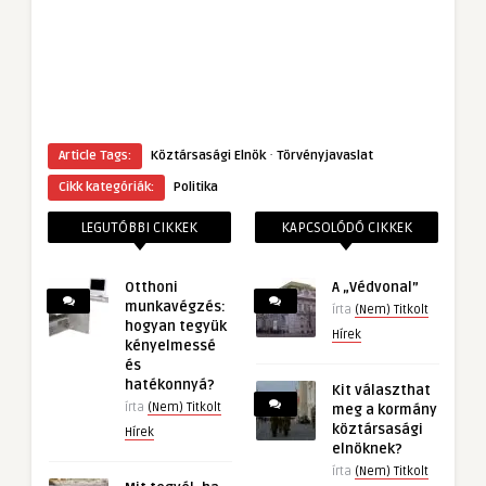
·
Article Tags:
Köztársasági Elnök
Törvényjavaslat
Cikk kategóriák:
Politika
LEGUTÓBBI CIKKEK
KAPCSOLÓDÓ CIKKEK
Otthoni
A „Védvonal”
munkavégzés:
írta
(Nem) Titkolt
hogyan tegyük
Hírek
kényelmessé
és
hatékonnyá?
Kit választhat
írta
(Nem) Titkolt
meg a kormány
köztársasági
Hírek
elnöknek?
írta
(Nem) Titkolt