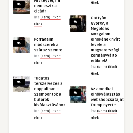
Mit tegyél, ha
Hírek
nem eszik a
cicád?
írta
(Nem) Titkolt
Gattyán
György, a
Hírek
Megoldás
Mozgalom
Forradalmi
elnökének nyílt
módszerek a
levele a
száraz szemre
magyarországi
kormányváltó
írta
(Nem) Titkolt
erőknek!
Hírek
írta
(Nem) Titkolt
Hírek
Tudatos
térszervezés a
nappaliban –
Az amerikai
Szempontok a
elnökválasztás
bútorok
webshopcsatáját
kiválasztásához
Trump nyerte
írta
(Nem) Titkolt
írta
(Nem) Titkolt
Hírek
Hírek