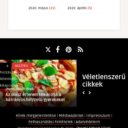
2020. május
(21)
2020. április
(5)
Az
Házhoz
a
GASZTRO
a
EGYÉB
olasz
épített
hozzászólások
hozzászólások
Véletlenszerű
étterem
terasz
lehetősége
lehetősége
cikkek
felkarolja
és
kikapcsolva
kikapcsolva
(Nem) Titkolt Hírek
Informacio Informacio
a
polikarbonát
Az olasz étterem felkarolja a
Házhoz épített ter
hátrányos
terasztető
hátrányos helyzetű gyerekeket
terasztető
helyzetű
bejegyzéshez
gyerekeket
Hírek megjelentetése
|
Médiaajánlat
|
Impresszum
|
bejegyzéshez
Felhasználási Feltételek
|
Adatvédelem