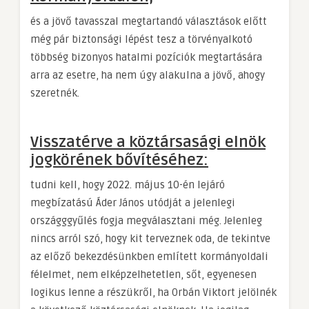
és a jövő tavasszal megtartandó választások előtt
még pár biztonsági lépést tesz a törvényalkotó
többség bizonyos hatalmi pozíciók megtartására
arra az esetre, ha nem úgy alakulna a jövő, ahogy
szeretnék.
Visszatérve a köztársasági elnök
jogkörének bővítéséhez:
tudni kell, hogy 2022. május 10-én lejáró
megbízatású Áder János utódját a jelenlegi
országggyűlés fogja megválasztani még. Jelenleg
nincs arról szó, hogy kit terveznek oda, de tekintve
az előző bekezdésünkben említett kormányoldali
félelmet, nem elképzelhetetlen, sőt, egyenesen
logikus lenne a részükről, ha Orbán Viktort jelölnék