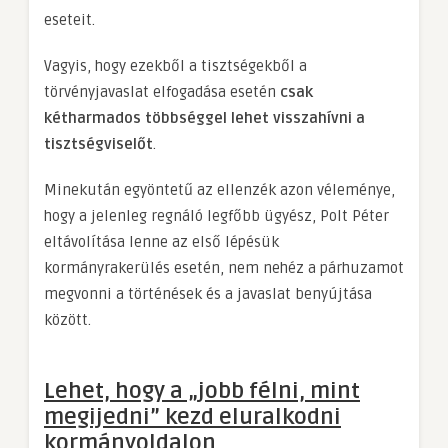
eseteit.
Vagyis, hogy ezekből a tisztségekből a
törvényjavaslat elfogadása esetén
csak
kétharmados többséggel lehet visszahívni a
tisztségviselőt
.
Minekután egyöntetű az ellenzék azon véleménye,
hogy a jelenleg regnáló legfőbb ügyész, Polt Péter
eltávolítása lenne az első lépésük
kormányrakerülés esetén, nem nehéz a párhuzamot
megvonni a történések és a javaslat benyújtása
között.
Lehet, hogy a „jobb félni, mint
megijedni” kezd eluralkodni
kormányoldalon,