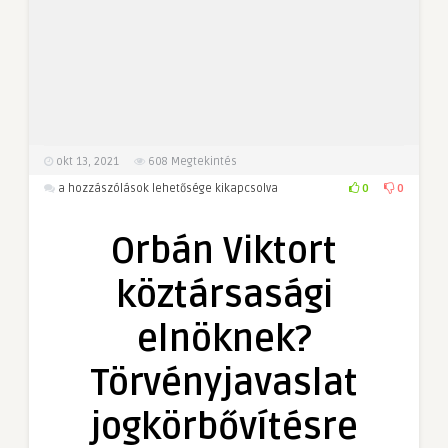
okt 13, 2021
608
Megtekintés
Orbán
0
0
a hozzászólások lehetősége kikapcsolva
Viktort
köztársasági
Orbán Viktort
elnöknek?
Törvényjavaslat
köztársasági
jogkörbővítésre
bejegyzéshez
elnöknek?
Törvényjavaslat
jogkörbővítésre