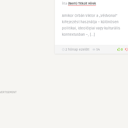
Írta
(Nem) Titkolt Hírek
Amikor Orbán Viktor a „Védvonal”
kifejezést használja – különösen
politikai, ideológiai vagy kulturális
kontextusban –, […]
2 hónap ezelőtt
54
0
VERTISEMENT