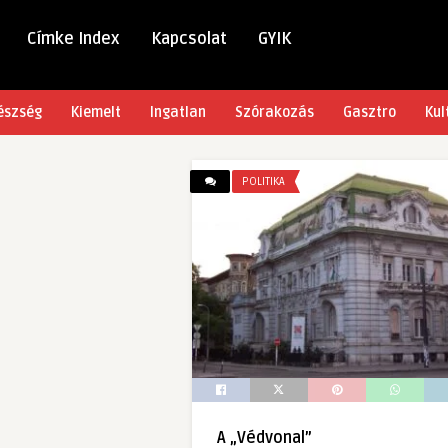
Címke Index
Kapcsolat
GYIK
észség
Kiemelt
Ingatlan
Szórakozás
Gasztro
Kul
POLITIKA
A „Védvonal”