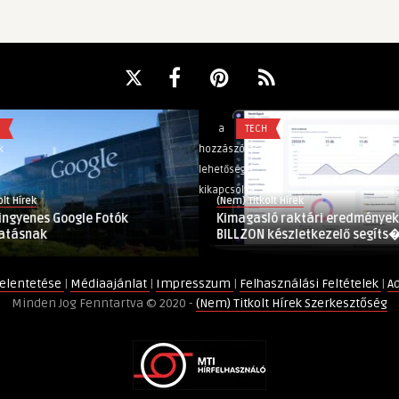
Kimagasló
a
TECH
raktári
hozzászólások
eredmények
lehetősége
a
kikapcsolva
(Nem) Titkolt Hírek
BILLZON
oogle Fotók
Kimagasló raktári eredmények a
készletkezelő
BILLZON készletkezelő segíts� ...
segítségével
bejegyzéshez
elentetése
|
Médiaajánlat
|
Impresszum
|
Felhasználási Feltételek
|
A
Minden Jog Fenntartva © 2020 -
(Nem) Titkolt Hírek Szerkesztőség