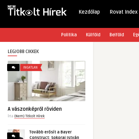
Kezdőlap
Rovat Index
Politika
Külföld
Belföld
Eg
LEGJOBB CIKKEK
INGATLAN
A vászonképről röviden
Írta
(Nem) Titkolt Hírek
Tovább erősít a Bayer
Construct: Sokorai István