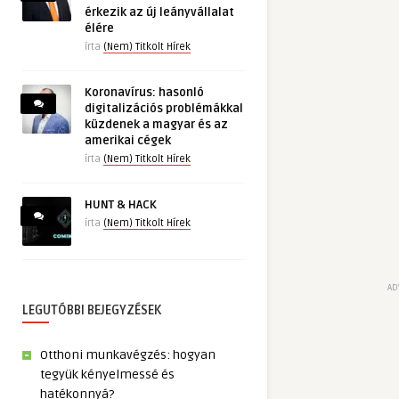
érkezik az új leányvállalat
élére
írta
(Nem) Titkolt Hírek
Koronavírus: hasonló
digitalizációs problémákkal
küzdenek a magyar és az
amerikai cégek
írta
(Nem) Titkolt Hírek
HUNT & HACK
írta
(Nem) Titkolt Hírek
AD
LEGUTÓBBI BEJEGYZÉSEK
Otthoni munkavégzés: hogyan
tegyük kényelmessé és
hatékonnyá?