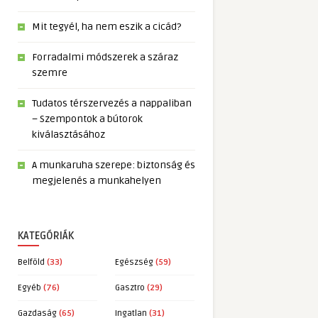
Mit tegyél, ha nem eszik a cicád?
Forradalmi módszerek a száraz
szemre
Tudatos térszervezés a nappaliban
– Szempontok a bútorok
kiválasztásához
A munkaruha szerepe: biztonság és
megjelenés a munkahelyen
KATEGÓRIÁK
Belföld
(33)
Egészség
(59)
Egyéb
(76)
Gasztro
(29)
Gazdaság
(65)
Ingatlan
(31)