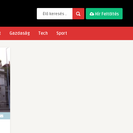
Hír Feltöltés
t
Gazdaság
Tech
Sport