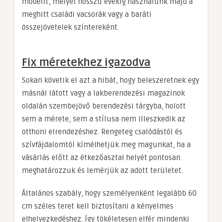
modellt, melyet hosszú évekig használunk majd a
meghitt családi vacsorák vagy a baráti
összejövetelek színtereként.
Fix méretekhez igazodva
Sokan követik el azt a hibát, hogy beleszeretnek egy
másnál látott vagy a lakberendezési magazinok
oldalán szembejövő berendezési tárgyba, holott
sem a mérete, sem a stílusa nem illeszkedik az
otthoni elrendezéshez. Rengeteg csalódástól és
szívfájdalomtól kímélhetjük meg magunkat, ha a
vásárlás előtt az étkezőasztal helyét pontosan
meghatározzuk és lemérjük az adott területet.
Általános szabály, hogy személyenként legalább 60
cm széles teret kell biztosítani a kényelmes
elhelyezkedéshez. Így tökéletesen elfér mindenki