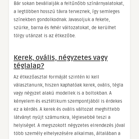
Bár sokan bevállalják a feltűnőbb színárnyalatokat,
a legtöbben hosszú távra terveznek, így semleges
színekben gondolkodnak. Javasoljuk a fekete,
szürke, barna és fehér változatokat, de kerülhet
tölgy utánzat is az étkezőbe.
Kerek, ovális, négyzetes vagy
téglalap?
Az étkezőasztal formáját szintén ki kell
választanunk, hiszen kaphatóak kerek, ovális, tégla
vagy négyzet alakú modellek is a boltokban. A
kényelem és esztétikum szempontjából is érdekes
ez a kérdés. A kerek és ovális változat meghittebb
látványt nyújt számunkra, légiesebbé teszi a
helyiséget. A megszokott négyzetes elrendezés jóval
több személy elhelyezésére alkalmas, általában a