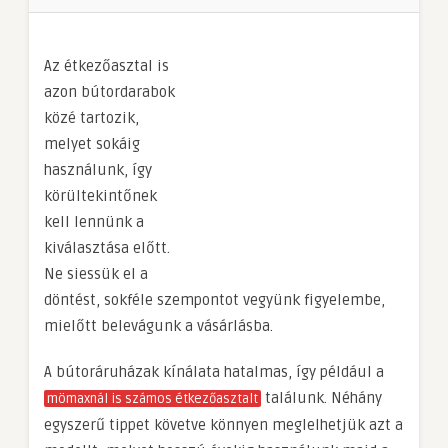
Az étkezőasztal is
azon bútordarabok
közé tartozik,
melyet sokáig
használunk, így
körültekintőnek
kell lennünk a
kiválasztása előtt.
Ne siessük el a
döntést, sokféle szempontot vegyünk figyelembe,
mielőtt belevágunk a vásárlásba.
A bútoráruházak kínálata hatalmas, így például a
találunk. Néhány
mömaxnál is számos étkezőasztalt
egyszerű tippet követve könnyen meglelhetjük azt a