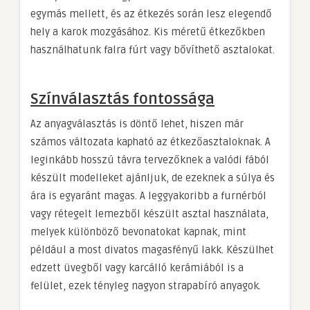
egymás mellett, és az étkezés során lesz elegendő
hely a karok mozgásához. Kis méretű étkezőkben
használhatunk falra fúrt vagy bővíthető asztalokat.
Színválasztás fontossága
Az anyagválasztás is döntő lehet, hiszen már
számos változata kapható az étkezőasztaloknak. A
leginkább hosszú távra tervezőknek a valódi fából
készült modelleket ajánljuk, de ezeknek a súlya és
ára is egyaránt magas. A leggyakoribb a furnérból
vagy rétegelt lemezből készült asztal használata,
melyek különböző bevonatokat kapnak, mint
például a most divatos magasfényű lakk. Készülhet
edzett üvegből vagy karcálló kerámiából is a
felület, ezek tényleg nagyon strapabíró anyagok.