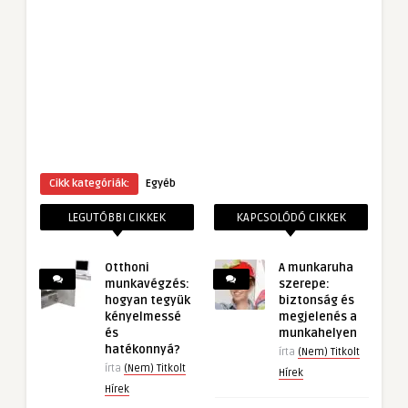
Cikk kategóriák:
Egyéb
LEGUTÓBBI CIKKEK
KAPCSOLÓDÓ CIKKEK
Otthoni
A munkaruha
munkavégzés:
szerepe:
hogyan tegyük
biztonság és
kényelmessé
megjelenés a
és
munkahelyen
hatékonnyá?
írta
(Nem) Titkolt
írta
(Nem) Titkolt
Hírek
Hírek