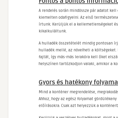
Fontos a pontos informáci
A rendelés során mindössze pár adatot kell 
kiemelten odafigyelni. Az első természetes
írtunk. Kerüljük el a kellemetlenségeket 
kikalkuláltunk.
A hulladék összetételét mindig pontosan írj
hulladék mellé, az növelheti a költségeket.
fajtát, így más-más lerakóra kell őket elszá
helyszínen tartózkodjon valaki, amikor a ko
Gyors és hatékony folyama
Mind a konténer megrendelése, megrakodása
Ahhoz, hogy az egész folyamat gördülékeny
előírásokra. Csak azt helyezzük a konténerb
Kerüljük a veszélyes hulladékokat, mint a v