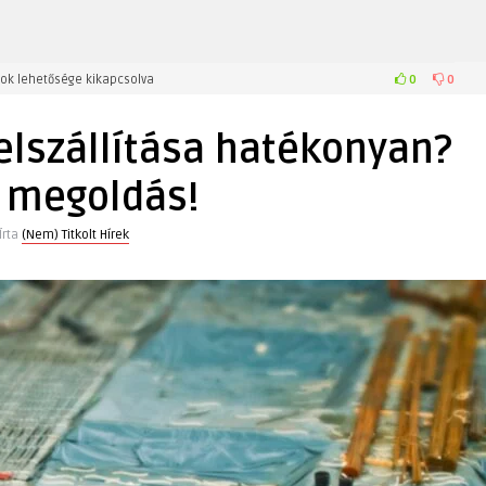
0
0
ok lehetősége kikapcsolva
elszállítása hatékonyan?
 megoldás!
Írta
(Nem) Titkolt Hírek