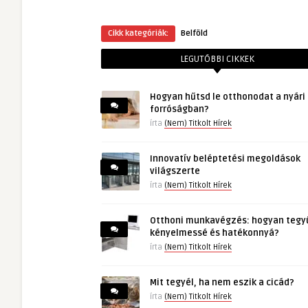
Cikk kategóriák:
Belföld
LEGUTÓBBI CIKKEK
Hogyan hűtsd le otthonodat a nyári
forróságban?
írta
(Nem) Titkolt Hírek
Innovatív beléptetési megoldások
világszerte
írta
(Nem) Titkolt Hírek
Otthoni munkavégzés: hogyan tegy
kényelmessé és hatékonnyá?
írta
(Nem) Titkolt Hírek
Mit tegyél, ha nem eszik a cicád?
írta
(Nem) Titkolt Hírek