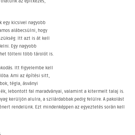
íthatunk az építkezés,
k egy kicsivel nagyobb
amos alábecsülni, hogy
ükség. Itt azt is át kell
elni. Egy nagyobb
t tölteni több tárolót is.
kodás. Itt figyelembe kell
óba. Ami az építési sitt,
ok, tégla, ásványi
ék, lebontott fal maradványai, valamint a kitermelt talaj is.
g kerüljön alulra, a szilárdabbak pedig felülre. A pakolást
énert rendelünk. Ezt mindenképpen az egyeztetés során kell