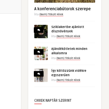
A konferenciabútorok szerepe
Írta
(Nem) Titkolt Hírek
Sziklakertbe ajánlott
dísznövények
írta
(Nem) Titkolt Hírek
Ajándékötletek minden
alkalomra
írta
(Nem) Titkolt Hírek
Így költözzünk vidékre
egyszerűen
írta
(Nem) Titkolt Hírek
CIKKEK NAPTÁR SZERINT