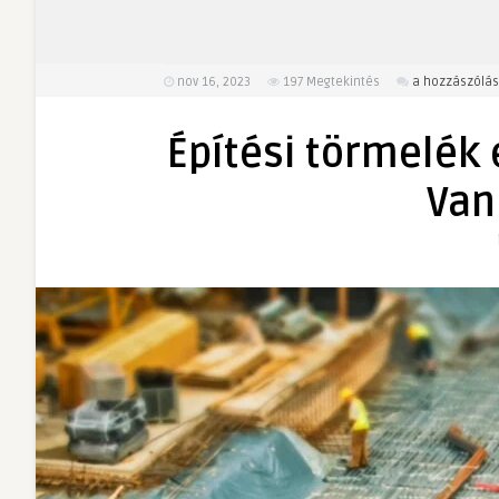
Építési
nov 16, 2023
197
Megtekintés
a hozzászólás
törmelék
elszállítása
Építési törmelék 
hatékonyan?
Van
Van
megoldás!
bejegyzéshez