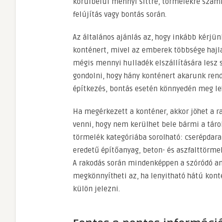
körülbelül mennyi sittre, törmelékre szám
felújítás vagy bontás során.
Az általános ajánlás az, hogy inkább kérjün
konténert, mivel az emberek többsége hajl
mégis mennyi hulladék elszállítására lesz sz
gondolni, hogy hány konténert akarunk rend
építkezés, bontás esetén könnyedén meg lehe
Ha megérkezett a konténer, akkor jöhet a ra
venni, hogy nem kerülhet bele bármi a tárol
törmelék kategóriába sorolható: cserépdarab
eredetű építőanyag, beton- és aszfalttörmel
A rakodás során mindenképpen a szóródó anya
megkönnyítheti az, ha lenyitható hátú kont
külön jelezni.