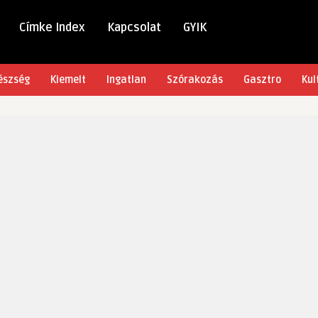
Címke Index
Kapcsolat
GYIK
észség
Kiemelt
Ingatlan
Szórakozás
Gasztro
Kul