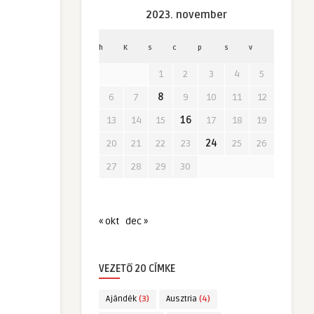
2023. november
h
K
s
c
p
s
v
1
2
3
4
5
6
7
8
9
10
11
12
13
14
15
16
17
18
19
20
21
22
23
24
25
26
27
28
29
30
« okt
dec »
VEZETŐ 20 CÍMKE
Ajándék
(3)
Ausztria
(4)