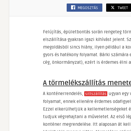
MEGOSZTÁS
TWEET
Felújítás, épületbontás során rengeteg tör
elszállítása gyakran igazi kihívást jelent.
megoldásból sincs hiány, ilyen például a k
gyors és hatékony folyamat. Bárki számára
cég, önkormányzat), ezért is érdemes élni a
A törmelékszállítás menet
A konténerrendelés,
ugyan egy 
sittszállítás
folyamat, ennek ellenére érdemes odafigyel
Ezzel elkerülhetjük a kellemetlenségeket 
tudjuk végrehajtani a műveletet. Az első l
konténer megrendelése. Itt alaposan át kell