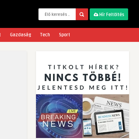
Hír Feltöltés
t
Gazdaság
Tech
Sport