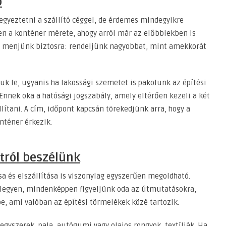
ó
egyeztetni a szállító céggel, de érdemes mindegyikre
en a konténer mérete, ahogy arról már az előbbiekben is
és menjünk biztosra: rendeljünk nagyobbat, mint amekkorát
uk le, ugyanis ha lakossági szemetet is pakolunk az építési
 Ennek oka a hatósági jogszabály, amely eltérően kezeli a két
llítani. A cím, időpont kapcsán törekedjünk arra, hogy a
nténer érkezik.
tról beszélünk
 és elszállítása is viszonylag egyszerűen megoldható.
 legyen, mindenképpen figyeljünk oda az útmutatásokra,
e, ami valóban az építési törmelékek közé tartozik.
egyszerek, pala, autógumi vagy olajos rongyok, textíliák. Ha