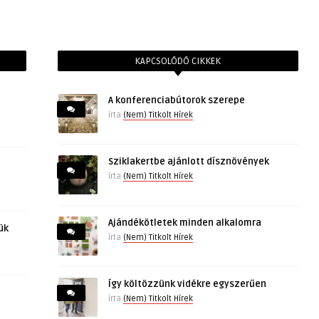
KAPCSOLÓDÓ CIKKEK
A konferenciabútorok szerepe
írta
(Nem) Titkolt Hírek
Sziklakertbe ajánlott dísznövények
írta
(Nem) Titkolt Hírek
Ajándékötletek minden alkalomra
ük
írta
(Nem) Titkolt Hírek
Így költözzünk vidékre egyszerűen
írta
(Nem) Titkolt Hírek