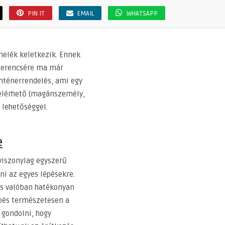
PIN IT
EMAIL
WHATSAPP
melék keletkezik. Ennek
 Szerencsére ma már
onténerrendelés, ami egy
 elérhető (magánszemély,
 lehetőséggel.
e
viszonylag egyszerű
ni az egyes lépésekre.
és valóban hatékonyan
épés természetesen a
 gondolni, hogy