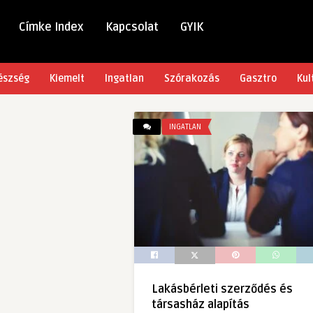
Címke Index
Kapcsolat
GYIK
észség
Kiemelt
Ingatlan
Szórakozás
Gasztro
Kul
INGATLAN
Lakásbérleti szerződés és
társasház alapítás