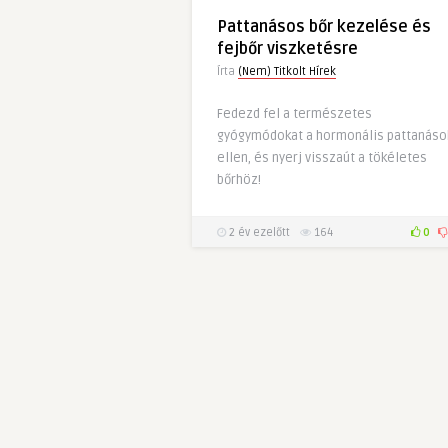
Pattanásos bőr kezelése és
fejbőr viszketésre
Írta
(Nem) Titkolt Hírek
Fedezd fel a természetes
gyógymódokat a hormonális pattanáso
ellen, és nyerj visszaút a tökéletes
bőrhöz!
2 év ezelőtt
164
0