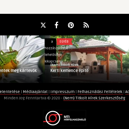
Kerti
a
EGYÉB
kemence
hozzászólások
építő
lehetősége
bejegyzéshez
kikapcsolva
(Nem) Titkolt Hírek
entek meg kártevők
Kerti kemence építő
elentetése
|
Médiaajánlat
|
Impresszum
|
Felhasználási Feltételek
|
A
Minden Jog Fenntartva © 2020 -
(Nem) Titkolt Hírek Szerkesztőség