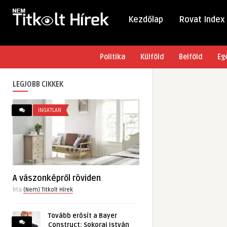
Kezdőlap
Rovat Index
Politika
Külföld
Belföld
Eg
LEGJOBB CIKKEK
INGATLAN
A vászonképről röviden
Írta
(Nem) Titkolt Hírek
Tovább erősít a Bayer
Construct: Sokorai István