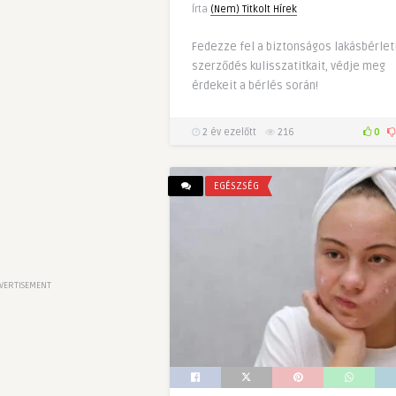
Írta
(Nem) Titkolt Hírek
Fedezze fel a biztonságos lakásbérlet
szerződés kulisszatitkait, védje meg
érdekeit a bérlés során!
2 év ezelőtt
216
0
EGÉSZSÉG
VERTISEMENT