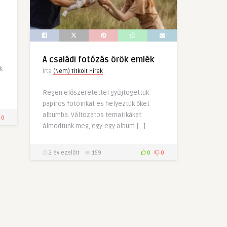
A családi fotózás örök emlék
k
Írta
(Nem) Titkolt Hírek
Régen előszeretettel gyűjtögettük
papíros fotóinkat és helyeztük őket
albumba. Változatos tematikákat
0
álmodtunk meg, egy-egy album […]
2 év ezelőtt
159
0
0