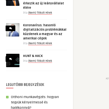
érkezik az új leányvállalat
élére
írta
(Nem) Titkolt Hírek
Koronavírus: hasonló
digitalizációs problémákkal
küzdenek a magyar és az
amerikai cégek
írta
(Nem) Titkolt Hírek
HUNT & HACK
írta
(Nem) Titkolt Hírek
AD
LEGUTÓBBI BEJEGYZÉSEK
Otthoni munkavégzés: hogyan
tegyük kényelmessé és
hatékonnyá?