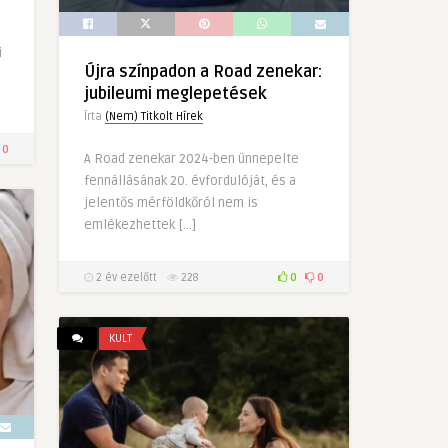
i
Újra színpadon a Road zenekar:
jubileumi meglepetések
Írta
(Nem) Titkolt Hírek
0
A Road zenekar 2024-ben ünnepelte
fennállásának 20. évfordulóját, és a
jelentős mérföldkőról nem is
emlékezhettek […]
2 év ezelőtt
228
0
0
KULT