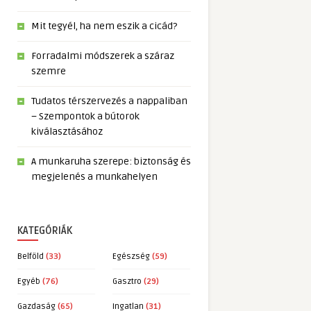
Mit tegyél, ha nem eszik a cicád?
Forradalmi módszerek a száraz
szemre
Tudatos térszervezés a nappaliban
– Szempontok a bútorok
kiválasztásához
A munkaruha szerepe: biztonság és
megjelenés a munkahelyen
KATEGÓRIÁK
Belföld
(33)
Egészség
(59)
Egyéb
(76)
Gasztro
(29)
Gazdaság
(65)
Ingatlan
(31)