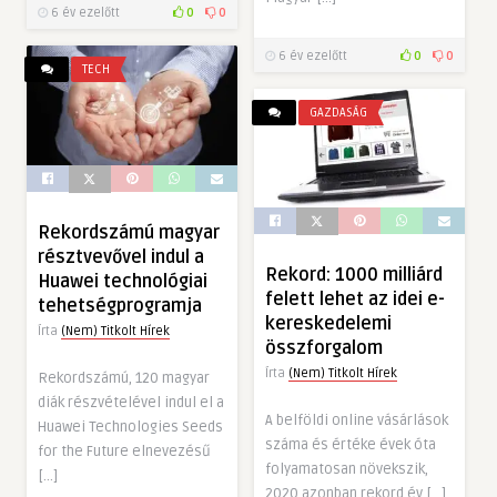
6 év ezelőtt
0
0
6 év ezelőtt
0
0
TECH
GAZDASÁG
Rekordszámú magyar
résztvevővel indul a
Rekord: 1000 milliárd
Huawei technológiai
felett lehet az idei e-
tehetségprogramja
kereskedelemi
Írta
(Nem) Titkolt Hírek
összforgalom
Írta
(Nem) Titkolt Hírek
Rekordszámú, 120 magyar
diák részvételével indul el a
A belföldi online vásárlások
Huawei Technologies Seeds
száma és értéke évek óta
for the Future elnevezésű
folyamatosan növekszik,
[…]
2020 azonban rekord év […]