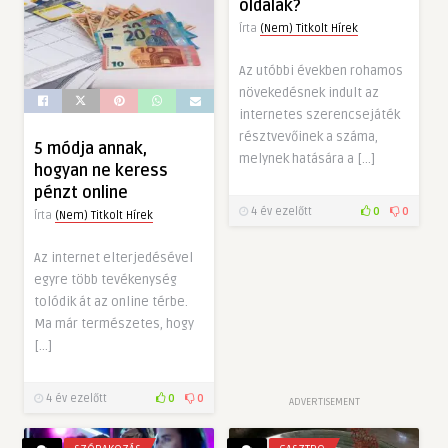
oldalak?
Írta
(Nem) Titkolt Hírek
Az utóbbi években rohamos
növekedésnek indult az
internetes szerencsejáték
résztvevőinek a száma,
5 módja annak,
melynek hatására a […]
hogyan ne keress
pénzt online
4 év ezelőtt
0
0
Írta
(Nem) Titkolt Hírek
Az internet elterjedésével
egyre több tevékenység
tolódik át az online térbe.
Ma már természetes, hogy
[…]
4 év ezelőtt
0
0
ADVERTISEMENT