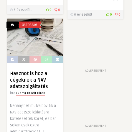
6 év ezelőtt
0
0
6 év ezelőtt
0
0
GAZDASÁG
ADVERTISEMENT
Hasznot is hoz a
cégeknek a NAV
adatszolgáltatás
Írta
(Nem) Titkolt Hírek
Néhány hét múlva bővítik a
NAV adatszolgálatásra
kötelezettek körét, és bár
sokan csak extra
ADVERTISEMENT
adminisztrációt […]