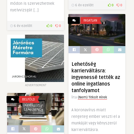
módon is szervezhetnek
6 év ezelőtt
0
0
nyelvvizsgát […]
INGATLAN
6 év ezelőtt
0
0
Lehetőség
karrierváltásra:
ingyenessé tették az
online ingatlanos
ADVERTISEMENT
tanfolyamot
Írta
(Nem) Titkolt Hírek
BELFÖLD
A koronavírus miatt
rengeteg ember veszti el a
munkáját vagy kényszerül
karrierváltásra.