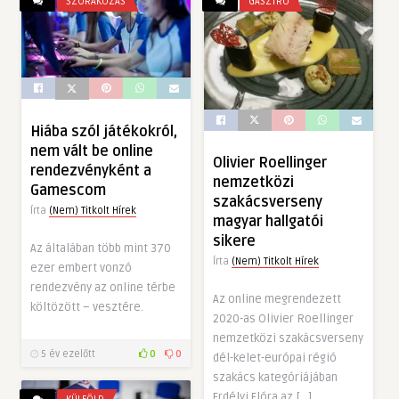
SZÓRAKOZÁS
GASZTRO
Hiába szól játékokról,
nem vált be online
Olivier Roellinger
rendezvényként a
nemzetközi
Gamescom
szakácsverseny
Írta
(Nem) Titkolt Hírek
magyar hallgatói
sikere
Az általában több mint 370
Írta
(Nem) Titkolt Hírek
ezer embert vonzó
rendezvény az online térbe
Az online megrendezett
költözött – vesztére.
2020-as Olivier Roellinger
nemzetközi szakácsverseny
5 év ezelőtt
0
0
dél-kelet-európai régió
szakács kategóriájában
Erdélyi Flóra az […]