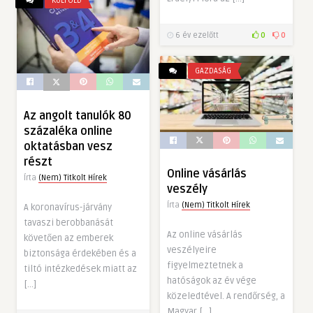
KÜLFÖLD
6 év ezelőtt
0
0
GAZDASÁG
Az angolt tanulók 80
százaléka online
oktatásban vesz
részt
Online vásárlás
Írta
(Nem) Titkolt Hírek
veszély
Írta
(Nem) Titkolt Hírek
A koronavírus-járvány
tavaszi berobbanását
Az online vásárlás
követően az emberek
veszélyeire
biztonsága érdekében és a
figyelmeztetnek a
tiltó intézkedések miatt az
hatóságok az év vége
[…]
közeledtével. A rendőrség, a
Magyar […]