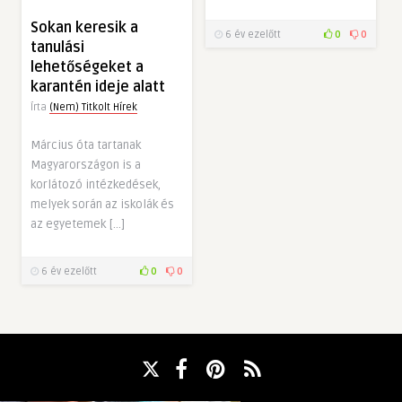
Sokan keresik a
6 év ezelőtt
0
0
tanulási
lehetőségeket a
karantén ideje alatt
Írta
(Nem) Titkolt Hírek
Március óta tartanak
Magyarországon is a
korlátozó intézkedések,
melyek során az iskolák és
az egyetemek […]
6 év ezelőtt
0
0