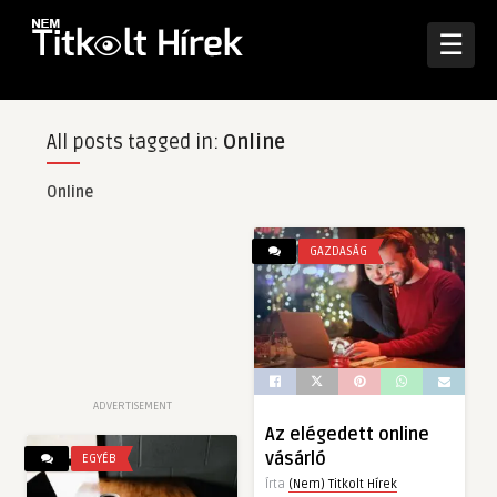
☰
All posts tagged in:
Online
Online
GAZDASÁG
ADVERTISEMENT
Az elégedett online
vásárló
EGYÉB
Írta
(Nem) Titkolt Hírek