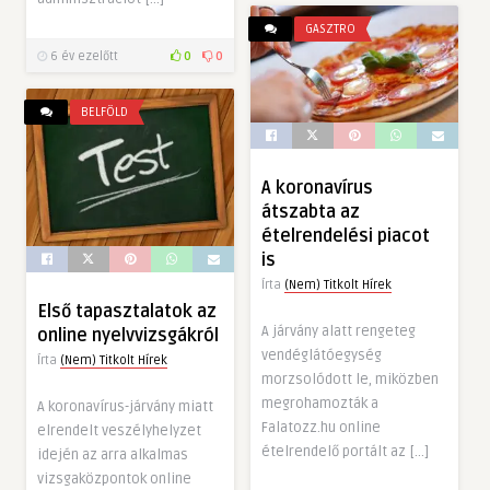
GASZTRO
6 év ezelőtt
0
0
BELFÖLD
A koronavírus
átszabta az
ételrendelési piacot
is
Írta
(Nem) Titkolt Hírek
Első tapasztalatok az
A járvány alatt rengeteg
online nyelvvizsgákról
vendéglátóegység
Írta
(Nem) Titkolt Hírek
morzsolódott le, miközben
megrohamozták a
A koronavírus-járvány miatt
Falatozz.hu online
elrendelt veszélyhelyzet
ételrendelő portált az […]
idején az arra alkalmas
vizsgaközpontok online