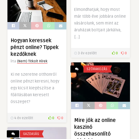
Elmondhatjuk, hogy most
már több éve jobbára online
vásárolunk, sem mint az
áruházak boltjait járkálva,
[…]
Hogyan keressek
pénzt online? Tippek
kezdőknek
3 év ezelőtt
0
0
Írta
(Nem) Titkolt Hírek
SZÓRAKOZÁS
Ki ne szeretne otthonról
online pénzt keresni, hogy
egy kicsit kiegészítse a
főállásában keresett
összeget?
4 év ezelőtt
0
0
Mire jók az online
kaszinó
összehasonlító
GAZDASÁG