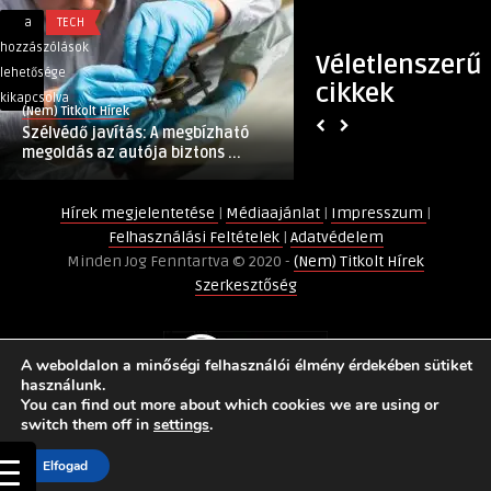
Szélvédő
Orosz
a
TECH
a
SZÓRAKOZÁS
javítás:
György
hozzászólások
hozzászólások
Véletlenszerű
A
megelőzte
lehetősége
lehetősége
cikkek
megbízható
a
kikapcsolva
kikapcsolva
(Nem) Titkolt Hírek
(Nem) Titkolt Hírek
megoldás
vakcinát
Szélvédő javítás: A megbízható
Orosz György megel
az
bejegyzéshez
megoldás az autója biztons ...
autója
biztonságáért
Hírek megjelentetése
|
Médiaajánlat
|
Impresszum
|
bejegyzéshez
Felhasználási Feltételek
|
Adatvédelem
Minden Jog Fenntartva © 2020 -
(Nem) Titkolt Hírek
Szerkesztőség
A weboldalon a minőségi felhasználói élmény érdekében sütiket
használunk.
You can find out more about which cookies we are using or
switch them off in
settings
.
Elfogad