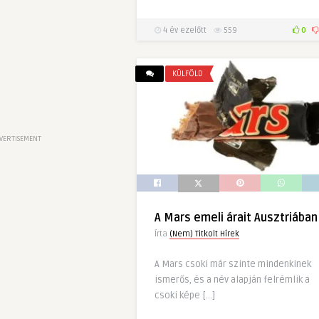
4 év ezelőtt
559
0
KÜLFÖLD
VERTISEMENT
A Mars emeli árait Ausztriában
Írta
(Nem) Titkolt Hírek
A Mars csoki már szinte mindenkinek
ismerős, és a név alapján felrémlik a
csoki képe […]