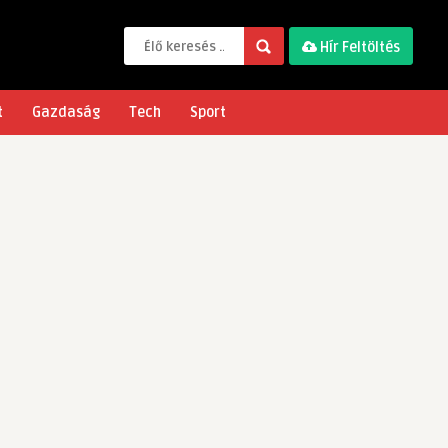
Hír Feltöltés
t
Gazdaság
Tech
Sport