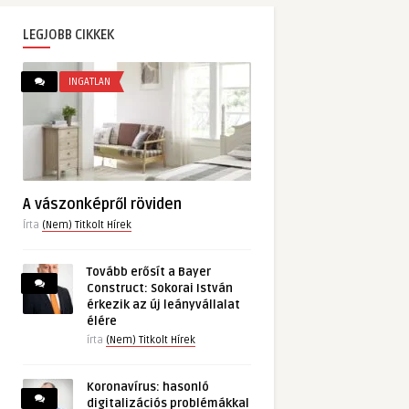
LEGJOBB CIKKEK
INGATLAN
A vászonképről röviden
Írta
(Nem) Titkolt Hírek
Tovább erősít a Bayer
Construct: Sokorai István
érkezik az új leányvállalat
élére
írta
(Nem) Titkolt Hírek
Koronavírus: hasonló
digitalizációs problémákkal