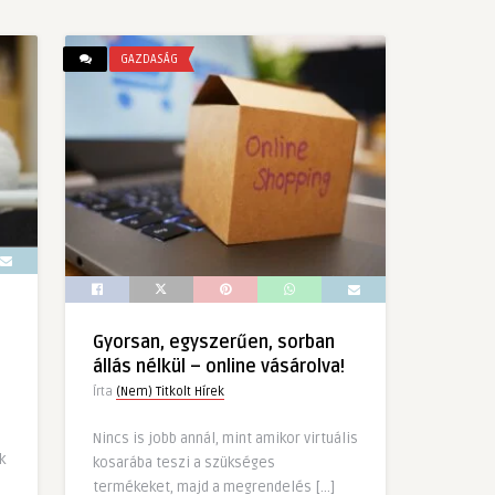
GAZDASÁG
Gyorsan, egyszerűen, sorban
állás nélkül – online vásárolva!
Írta
(Nem) Titkolt Hírek
Nincs is jobb annál, mint amikor virtuális
k
kosarába teszi a szükséges
termékeket, majd a megrendelés […]