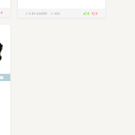
0
4 év ezelőtt
455
0
0