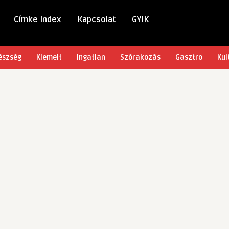
Címke Index
Kapcsolat
GYIK
észség
Kiemelt
Ingatlan
Szórakozás
Gasztro
Kul