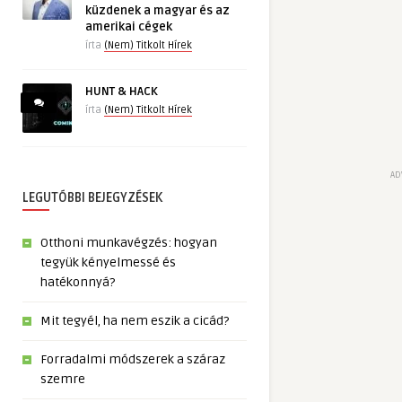
küzdenek a magyar és az
amerikai cégek
írta
(Nem) Titkolt Hírek
HUNT & HACK
írta
(Nem) Titkolt Hírek
AD
LEGUTÓBBI BEJEGYZÉSEK
Otthoni munkavégzés: hogyan
tegyük kényelmessé és
hatékonnyá?
Mit tegyél, ha nem eszik a cicád?
Forradalmi módszerek a száraz
szemre