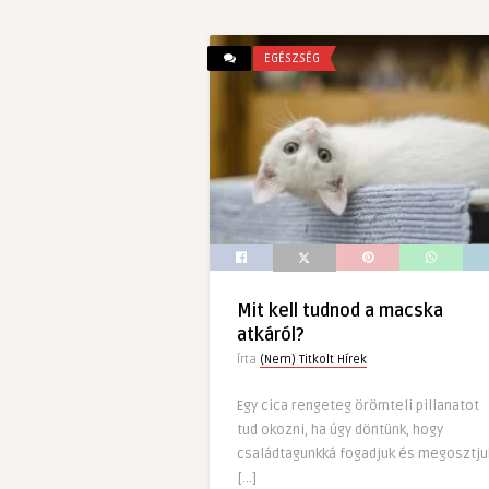
EGÉSZSÉG
Mit kell tudnod a macska
atkáról?
Írta
(Nem) Titkolt Hírek
Egy cica rengeteg örömteli pillanatot
tud okozni, ha úgy döntünk, hogy
családtagunkká fogadjuk és megosztju
[…]