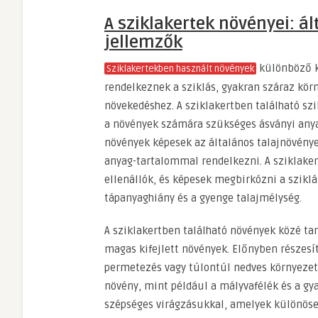
A sziklakertek növényei: ál
jellemzők
különböző 
Sziklakertekben használt növények
rendelkeznek a sziklás, gyakran száraz kör
növekedéshez. A sziklakertben található szi
a növények számára szükséges ásványi any
növények képesek az általános talajnövén
anyag-tartalommal rendelkezni. A sziklaker
ellenállók, és képesek megbirkózni a sziklá
tápanyaghiány és a gyenge talajmélység.
A sziklakertben található növények közé tar
magas kifejlett növények. Előnyben részesíti
permetezés vagy túlontúl nedves környezet 
növény, mint például a mályvafélék és a gy
szépséges virágzásukkal, amelyek különöse