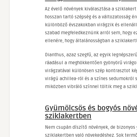
Az évelő növények kiválasztása a sziklaker
hosszan tartó szépség és a változatosság é
különböző évszakokban virágzik és ellenál
szabad megfeledkeznünk arról sem, hogy ez
ellenére, hogy általánosságban a sziklaker
Dianthus, azaz szegfű, az egyik legnépszerű
ráadásul a meghökkentően gyönyörű virágoka
virágzatával különösen szép kontrasztot ké
virágú achillea-ról és a színes sedumokról 
miközben vibráló színnel töltik meg a szikl
Gyümölcsös és bogyós növé
sziklakertben
Nem csupán díszítő növények, de bizonyos 
sziklakertben való növekedéshez. Sok termőn