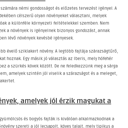
t számára némi gondosságot és előzetes tervezést igényel. A
rdekében célszerű olyan növényeket választani, melyek
lóak a különféle környezeti feltételekkel szemben. Nem
ek a növények is igényelnek bizonyos gondozást, annak
tben lévő növények kevésbé igényesek.
bb évelő sziklakert növény. A legtöbb fajtája szárazságtűrő,
t hoznak. Egy másik jó választás az Iberis, mely hófehér
pez a szürkés kövek között. De ne feledkezzünk meg a sárga
sem, amelyek szintén jól viselik a szárazságot és a meleget,
akertet.
nyek, amelyek jól érzik magukat a
gyümölcsös és bogyós fajták is kiválóan alkalmazkodnak a
övény szereti a jól lecsapolt, köves talajt, mely tipikus a