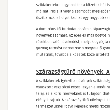
sziklakertekre, ugyanakkor a kőzetek hőt i
málnát, ribizlit vagy a szamócát meglepően
őszibarack is helyet kaphat egy nagyobb szi
A domináns kő burkolat dacára a tápanyagb
növények számára. Az eper és más bogyós nö
résekben való növekedést, melyek egyfajta 
gazdag termést hozhatnak a megfelelő gond
mutatnak, továbbá a kőzetek közé ültetett 
Szárazságtűrő növények: A 
A sziklakertek igényli a növények szilárdság
választott vegetáció képes legyen ellenáll
talaj. Ez a körülményeknek is tulajdoníthat
elfolyik rajtuk. A szárazságtűrő növények k
természetüknél fogva képesek megbirkózni