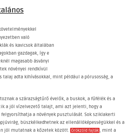
talános
követelményekkel
nyezetben való
klák és kavicsok általában
agokban gazdagak, így e
yeknél magasabb ásványi
tek növényei rendkívül
s talaj adta kihívásokkal, mint például a pórusosság, a
toznak a szárazságtűrő évelők, a buskok, a fűfélék és a
k a jól vízelvezető talajt, ami azt jelenti, hogy a
felgyorsíthatja a növények pusztulását. Sok sziklakerti
apjúvirág, büszkélkedhetnek az ellenállóképességükkel és a
n jól mutatnak a kőzetek között.
, mint a
Örökzöld fajták