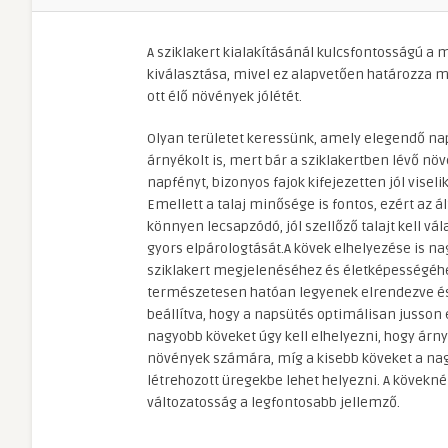
A sziklakert kialakításánál kulcsfontosságú a 
kiválasztása, mivel ez alapvetően határozza me
ott élő növények jólétét.
Olyan területet keressünk, amely elegendő na
árnyékolt is, mert bár a sziklakertben lévő nö
napfényt, bizonyos fajok kifejezetten jól viseli
Emellett a talaj minősége is fontos, ezért az á
könnyen lecsapzódó, jól szellőző talajt kell vál
gyors elpárologtását.A kövek elhelyezése is n
sziklakert megjelenéséhez és életképességéhe
természetesen hatóan legyenek elrendezve é
beállítva, hogy a napsütés optimálisan jusson 
nagyobb köveket úgy kell elhelyezni, hogy árny
növények számára, míg a kisebb köveket a nag
létrehozott üregekbe lehet helyezni. A kövekn
változatosság a legfontosabb jellemző.