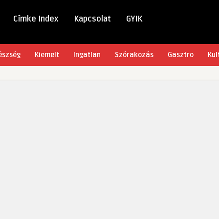
Címke Index
Kapcsolat
GYIK
észség
Kiemelt
Ingatlan
Szórakozás
Gasztro
Kul