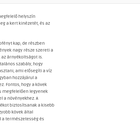
megfelelő helyszín
g a kert kinézetét, és az
pfényt kap, de részben
vények nagy része szereti a
k az árnyékoltságot is.
ltalános szabály, hogy
asztani, ami elősegíti a víz
agyban hozzájárul a
z. Fontos, hogy a kövek
s megfelelően legyenek
el a növényekhez. A
ékot biztosítsanak a kisebb
yobb kövek által
él a természetesség és