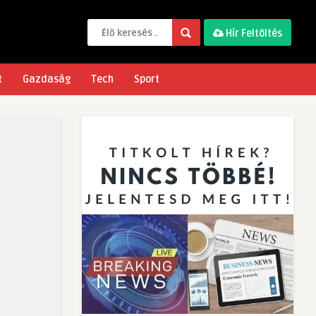
Hír Feltöltés
t
Gazdaság
Tech
Sport