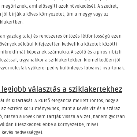
s megőriznek, ami elősegíti azok növekedését. A szedret,
 jól bírják a köves környezetet, ám a meggy vagy az
klakertben.
an gazdag talaj és rendszeres öntözés létfontosságú ezen
vények például kifejezetten kedvelik a kőzetek közötti
mikroklímát képeznek számukra. A szőlő és a piros ribizli
ozással, ugyanakkor a sziklakertekben kiemelkedően jól
gyümölcsfák gyökerei pedig különleges látványt nyújtanak.
legjobb választás a sziklakertekhez
át és kitartását. A külső elegancia mellett fontos, hogy a
ni az extrém körülményeknek, mint a kevés víz és a száraz
ó, hiszen a kövek nem tartják vissza a vizet, hanem gyorsan
iválóan illeszkednek ebbe a környezetbe, mivel
 kevés nedvességgel.