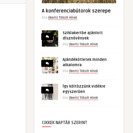
A konferenciabútorok szerepe
Írta
(Nem) Titkolt Hírek
Sziklakertbe ajánlott
dísznövények
írta
(Nem) Titkolt Hírek
Ajándékötletek minden
alkalomra
írta
(Nem) Titkolt Hírek
Így költözzünk vidékre
egyszerűen
írta
(Nem) Titkolt Hírek
CIKKEK NAPTÁR SZERINT