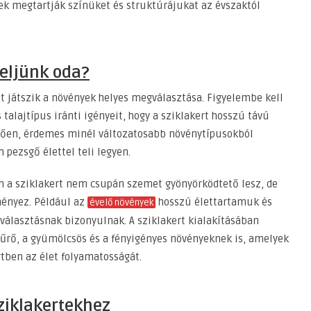
zek megtartják színüket és struktúrájukat az évszaktól
yeljünk oda?
et játszik a növények helyes megválasztása. Figyelembe kell
talajtípus iránti igényeit, hogy a sziklakert hosszú távú
enően, érdemes minél változatosabb növénytípusokból
pezsgő élettel teli legyen.
n a sziklakert nem csupán szemet gyönyörködtető lesz, de
ményez. Például az
hosszú élettartamuk és
évelő növények
 választásnak bizonyulnak. A sziklakert kialakításában
tűrő, a gyümölcsös és a fényigényes növényeknek is, amelyek
tben az élet folyamatosságát.
ziklakertekhez