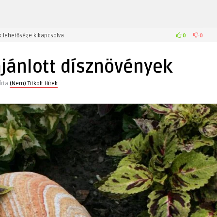
0
0
 lehetősége kikapcsolva
ajánlott dísznövények
Írta
(Nem) Titkolt Hírek