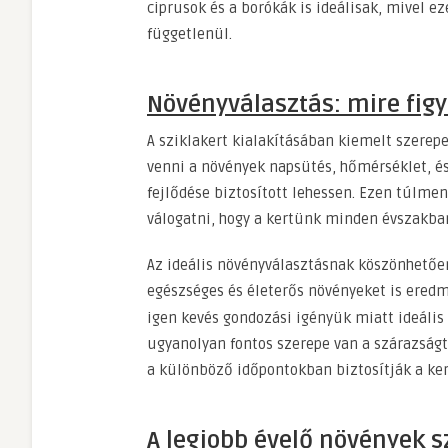
ciprusok és a borókák is ideálisak, mivel e
függetlenül.
Növényválasztás: mire fig
A sziklakert kialakításában kiemelt szerep
venni a növények napsütés, hőmérséklet, és 
fejlődése biztosított lehessen. Ezen túlm
válogatni, hogy a kertünk minden évszakban 
Az ideális növényválasztásnak köszönhetőe
egészséges és életerős növényeket is ered
igen kevés gondozási igényük miatt ideális
ugyanolyan fontos szerepe van a szárazság
a különböző időpontokban biztosítják a ker
A legjobb évelő növények s